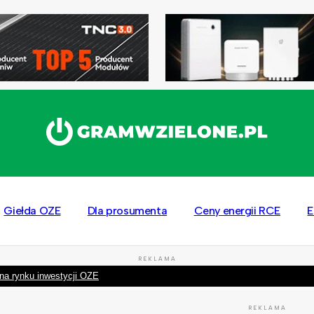
Giełda OZE
Dla prosumenta
Ceny energii RCE
E
REKLAMA
na rynku inwestycji OZE
REKLAMA