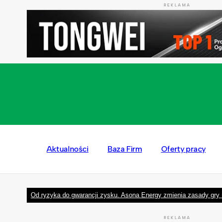
REKLAMA
Aktualności
Baza Firm
Oferty pracy
Od ryzyka do gwarancji zysku. Asona Energy zmienia zasady gry 
REKLAMA