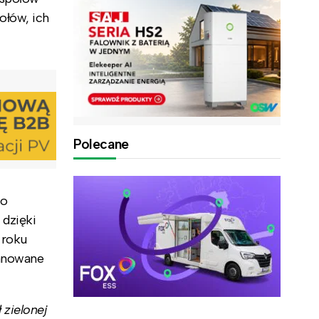
ołów, ich
Polecane
do
 dzięki
 roku
lanowane
zielonej