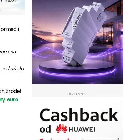
formacji
euro na
 a dziś do
ch źródeł
REKLAMA
ony euro