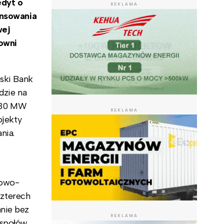
edyt o
REKLAMA
ansowania
wej
owni
jski Bank
dzie na
 730 MW
REKLAMA
ojekty
nia.
towo-
czterech
anie bez
REKLAMA
espołów