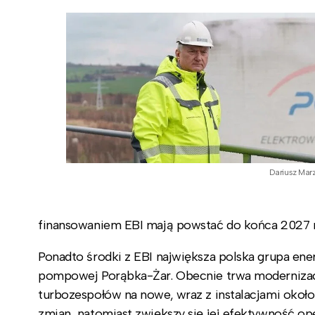
Dariusz Mar
finansowaniem EBI mają powstać do końca 2027 r
Ponadto środki z EBI największa polska grupa en
pompowej Porąbka-Żar. Obecnie trwa modernizacj
turbozespołów na nowe, wraz z instalacjami okoł
zmian, natomiast zwiększy się jej efektywność o