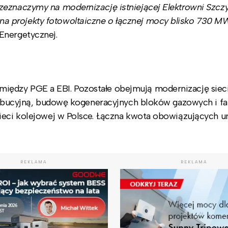
zeznaczymy na modernizację istniejącej Elektrowni Szc
 projekty fotowoltaiczne o łącznej mocy blisko 730 M
Energetycznej.
ędzy PGE a EBI. Pozostałe obejmują modernizację siec
strybucyjną, budowę kogeneracyjnych bloków gazowych i f
sieci kolejowej w Polsce. Łączna kwota obowiązujących
REKLAMA
REKLAMA