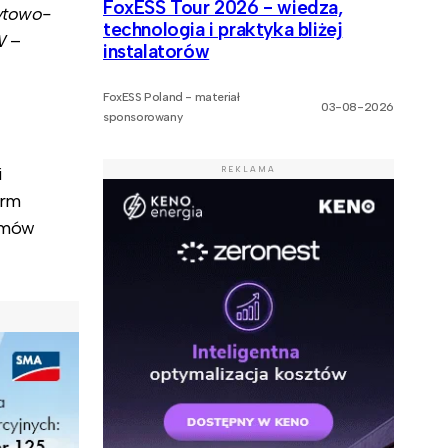
FoxESS Tour 2026 - wiedza,
zytowo-
technologia i praktyka bliżej
W
–
instalatorów
FoxESS Poland - materiał
03-08-2026
sponsorowany
i
REKLAMA
arm
 umów