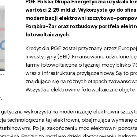
PGE Polska Grupa Energetyczna uzyskała kr
wartości 2,25 mld zł. Wykorzysta go do sfin
modernizacji elektrowni szczytowo-pompo
Porąbka-Żar oraz rozbudowy portfela elektr
fotowoltaicznych.
Kredyt dla PGE został przyznany przez Europe
Inwestycyjny (EBI). Finansowanie udzielone bę
farmy fotowoltaiczne o łącznej mocy blisko
wraz z infrastrukturą przyłączeniową. Są to pr
zec
znajdujące się na różnych etapach zaawansowa
Wszystkie elektrownie fotowoltaiczne objęte
.
ergetyczna wykorzysta na modernizację elektrowni szczy
a technologiczna tej elektrowni, obejmująca wymianę 
oturbinowymi. Po jej zakończeniu moc elektrowni pozost
peracyjna. Będzie to możliwe dzięki dostosowaniu hydroz