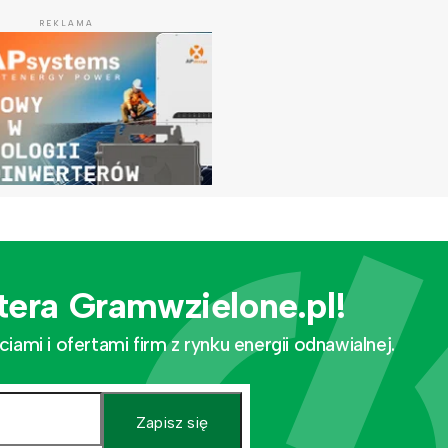
REKLAMA
tera Gramwzielone.pl!
mi i ofertami firm z rynku energii odnawialnej.
Zapisz się