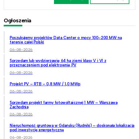
Ogłoszenia
Poszukujemy projektów Data Center o mocy 100–200 MW na
terenie całej Polski
06-08-2026
Sprzedam lub wydzierżawię 64 ha ziemi klasy V i VI z
przeznaczeniem pod elektrownię PV
06-08-2026
Projekt PV – RTB – 0,8 MW / 1,0 MWp
06-08-2026
Sprzedam projekt farmy fotowoltaicznej 1 MW – Warszawa
Zachodnia
06-08-2026
Nieruchomość gruntowa w Gdańsku (Rudniki) – doskonała lokalizacja
pod inwestycję energetyczną
06-08-2026