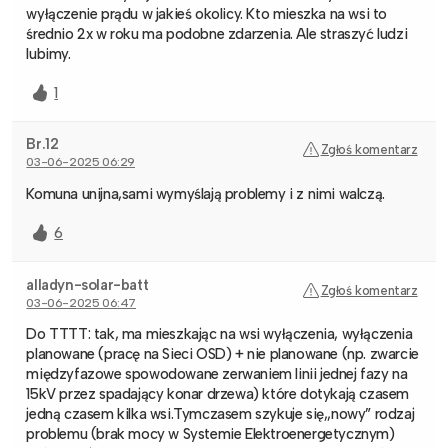
wyłączenie prądu w jakieś okolicy. Kto mieszka na wsi to
średnio 2x w roku ma podobne zdarzenia. Ale straszyć ludzi
lubimy.
1
Br.12
Zgłoś komentarz
03-06-2025 06:29
Komuna unijna,sami wymyślają problemy i z nimi walczą.
6
alladyn-solar-batt
Zgłoś komentarz
03-06-2025 06:47
Do TTTT: tak, ma mieszkając na wsi wyłączenia, wyłączenia
planowane (pracę na Sieci OSD) + nie planowane (np. zwarcie
międzyfazowe spowodowane zerwaniem linii jednej fazy na
15kV przez spadający konar drzewa) które dotykają czasem
jedną czasem kilka wsi.Tymczasem szykuje się,,nowy” rodzaj
problemu (brak mocy w Systemie Elektroenergetycznym)