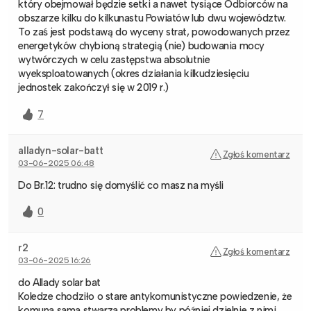
który obejmował będzie setki a nawet tysiące Odbiorców na
obszarze kilku do kilkunastu Powiatów lub dwu województw.
To zaś jest podstawą do wyceny strat, powodowanych przez
energetyków chybioną strategią (nie) budowania mocy
wytwórczych w celu zastępstwa absolutnie
wyeksploatowanych (okres działania kilkudziesięciu
jednostek zakończył się w 2019 r.)
7
alladyn-solar-batt
Zgłoś komentarz
03-06-2025 06:48
Do Br.12: trudno się domyślić co masz na myśli
0
r2
Zgłoś komentarz
03-06-2025 16:26
do Allady solar bat
Koledze chodziło o stare antykomunistyczne powiedzenie, że
komuna sama stwarza problemy by później dzielnie z nimi