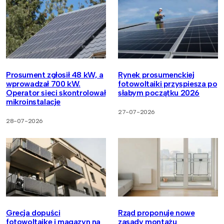
Prosument zgłosił 48 kW, a
Rynek prosumenckiej
wprowadzał 700 kW.
fotowoltaiki przyspiesza po
Operator sieci skontrolował
słabym początku 2026
mikroinstalacje
27-07-2026
28-07-2026
Grecja dopuści
Rząd proponuje nowe
fotowoltaikę i magazyn na
zasady montażu