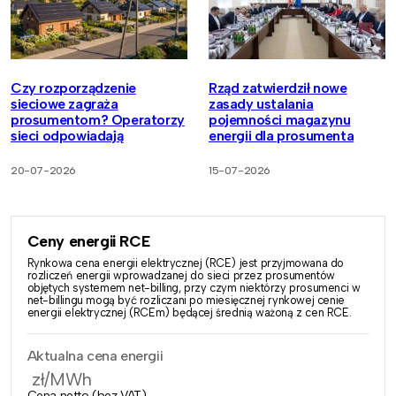
Czy rozporządzenie
Rząd zatwierdził nowe
sieciowe zagraża
zasady ustalania
prosumentom? Operatorzy
pojemności magazynu
sieci odpowiadają
energii dla prosumenta
20-07-2026
15-07-2026
Ceny energii RCE
Rynkowa cena energii elektrycznej (RCE) jest przyjmowana do
rozliczeń energii wprowadzanej do sieci przez prosumentów
objętych systemem net-billing, przy czym niektórzy prosumenci w
net-billingu mogą być rozliczani po miesięcznej rynkowej cenie
energii elektrycznej (RCEm) będącej średnią ważoną z cen RCE.
Aktualna cena energii
zł/MWh
Cena netto (bez VAT)