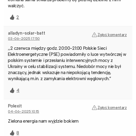
walczyć.
2
alladyn-solar-batt
Zgłoś komentarz
03-06-2025 17:50
,,2 czerwca między godz. 20:00-21:00 Polskie Sieci
Elektroenergetyczne (PSE) powiadomiły o luce wytwórczej w
polskim systemie i przesłaniu interwencyjnych mocy z
Ukrainy w celu stabilizacji systemu. Niedobór mocy nie był
znaczący, jednak wskazuje na niepokojącą tendencję,
wynikającą m.in. z zamykania elektrowni węglowych.”
4
Polexit
Zgłoś komentarz
04-06-2025 10:15
Zielona energia nam wyjdzie bokiem
8