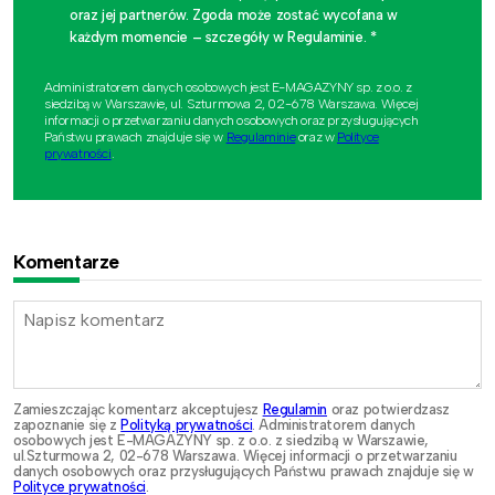
oraz jej partnerów. Zgoda może zostać wycofana w
każdym momencie – szczegóły w Regulaminie. *
Administratorem danych osobowych jest E-MAGAZYNY sp. z o.o. z
siedzibą w Warszawie, ul. Szturmowa 2, 02-678 Warszawa. Więcej
informacji o przetwarzaniu danych osobowych oraz przysługujących
Państwu prawach znajduje się w
Regulaminie
oraz w
Polityce
prywatności
.
Komentarze
Zamieszczając komentarz akceptujesz
Regulamin
oraz potwierdzasz
zapoznanie się z
Polityką prywatności
. Administratorem danych
osobowych jest E-MAGAZYNY sp. z o.o. z siedzibą w Warszawie,
ul.Szturmowa 2, 02-678 Warszawa. Więcej informacji o przetwarzaniu
danych osobowych oraz przysługujących Państwu prawach znajduje się w
Polityce prywatności
.