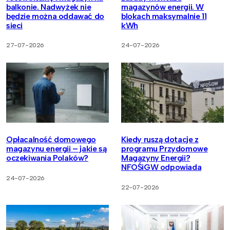
balkonie. Nadwyżek nie
magazynów energii. W
będzie można oddawać do
blokach maksymalnie 11
sieci
kWh
27-07-2026
24-07-2026
Opłacalność domowego
Kiedy ruszą dotacje z
magazynu energii – jakie są
programu Przydomowe
oczekiwania Polaków?
Magazyny Energii?
NFOŚiGW odpowiada
24-07-2026
22-07-2026