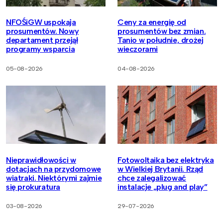
NFOŚiGW uspokaja
Ceny za energię od
prosumentów. Nowy
prosumentów bez zmian.
departament przejął
Tanio w południe, drożej
programy wsparcia
wieczorami
05-08-2026
04-08-2026
Nieprawidłowości w
Fotowoltaika bez elektryka
dotacjach na przydomowe
w Wielkiej Brytanii. Rząd
wiatraki. Niektórymi zajmie
chce zalegalizować
się prokuratura
instalacje „plug and play”
03-08-2026
29-07-2026