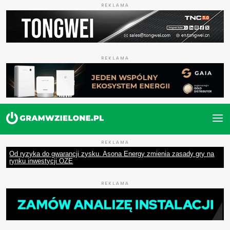
REKLAMA
REKLAMA
REKLAMA
Od ryzyka do gwarancji zysku. Asona Energy zmienia zasady gry na
rynku inwestycji OZE
REKLAMA