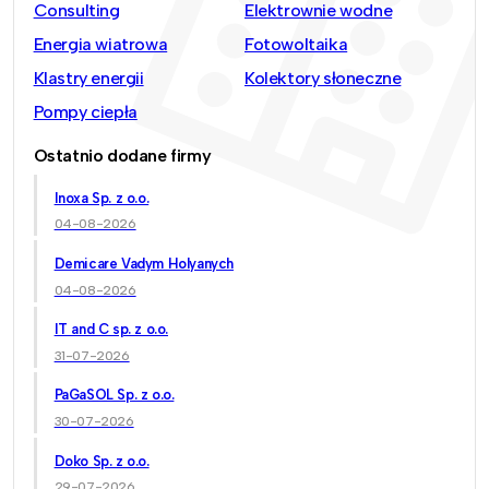
Consulting
Elektrownie wodne
Energia wiatrowa
Fotowoltaika
Klastry energii
Kolektory słoneczne
Pompy ciepła
Ostatnio dodane firmy
Inoxa Sp. z o.o.
04-08-2026
Demicare Vadym Holyanych
04-08-2026
IT and C sp. z o.o.
31-07-2026
PaGaSOL Sp. z o.o.
30-07-2026
Doko Sp. z o.o.
29-07-2026