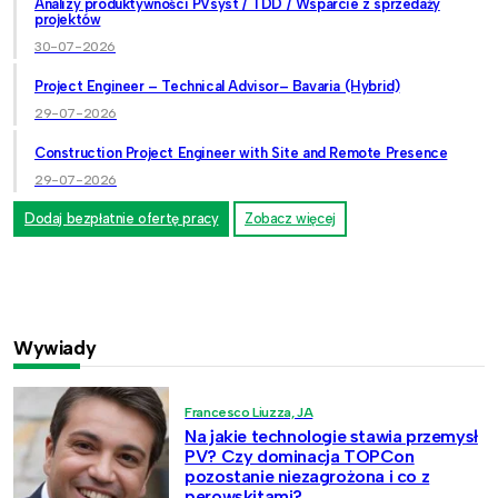
Analizy produktywności PVsyst / TDD / Wsparcie z sprzedaży
projektów
30-07-2026
Project Engineer – Technical Advisor– Bavaria (Hybrid)
29-07-2026
Construction Project Engineer with Site and Remote Presence
29-07-2026
Dodaj bezpłatnie ofertę pracy
Zobacz więcej
Wywiady
Francesco Liuzza, JA
Na jakie technologie stawia przemysł
PV? Czy dominacja TOPCon
pozostanie niezagrożona i co z
perowskitami?