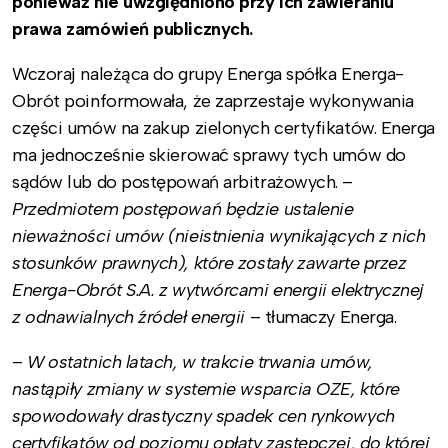
ponieważ nie uwzględniono przy ich zawieraniu
prawa zamówień publicznych.
Wczoraj należąca do grupy Energa spółka Energa-
Obrót poinformowała, że zaprzestaje wykonywania
części umów na zakup zielonych certyfikatów. Energa
ma jednocześnie skierować sprawy tych umów do
sądów lub do postępowań arbitrażowych. –
Przedmiotem postępowań będzie ustalenie
nieważności umów (nieistnienia wynikających z nich
stosunków prawnych), które zostały zawarte przez
Energa-Obrót S.A. z wytwórcami energii elektrycznej
z odnawialnych źródeł energii
– tłumaczy Energa.
–
W ostatnich latach, w trakcie trwania umów,
nastąpiły zmiany w systemie wsparcia OZE, które
spowodowały drastyczny spadek cen rynkowych
certyfikatów od poziomu opłaty zastępczej, do której