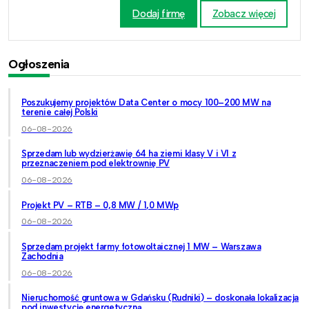
Dodaj firmę
Zobacz więcej
Ogłoszenia
Poszukujemy projektów Data Center o mocy 100–200 MW na
terenie całej Polski
06-08-2026
Sprzedam lub wydzierżawię 64 ha ziemi klasy V i VI z
przeznaczeniem pod elektrownię PV
06-08-2026
Projekt PV – RTB – 0,8 MW / 1,0 MWp
06-08-2026
Sprzedam projekt farmy fotowoltaicznej 1 MW – Warszawa
Zachodnia
06-08-2026
Nieruchomość gruntowa w Gdańsku (Rudniki) – doskonała lokalizacja
pod inwestycję energetyczną