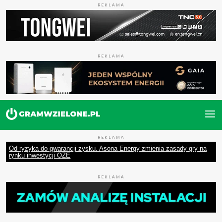
REKLAMA
REKLAMA
REKLAMA
Od ryzyka do gwarancji zysku. Asona Energy zmienia zasady gry na
rynku inwestycji OZE
REKLAMA