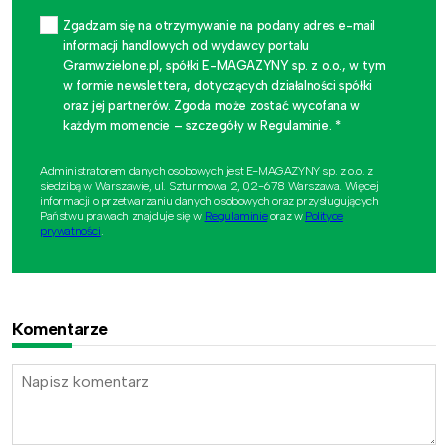
Zgadzam się na otrzymywanie na podany adres e-mail
informacji handlowych od wydawcy portalu
Gramwzielone.pl, spółki E-MAGAZYNY sp. z o.o., w tym
w formie newslettera, dotyczących działalności spółki
oraz jej partnerów. Zgoda może zostać wycofana w
każdym momencie – szczegóły w Regulaminie. *
Administratorem danych osobowych jest E-MAGAZYNY sp. z o.o. z
siedzibą w Warszawie, ul. Szturmowa 2, 02-678 Warszawa. Więcej
informacji o przetwarzaniu danych osobowych oraz przysługujących
Państwu prawach znajduje się w
Regulaminie
oraz w
Polityce
prywatności
.
Komentarze