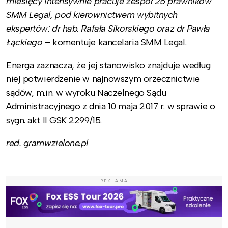
miesięcy intensywnie pracuje zespół 25 prawników
SMM Legal, pod kierownictwem wybitnych
ekspertów: dr hab. Rafała Sikorskiego oraz dr Pawła
Łąckiego
– komentuje kancelaria SMM Legal.
Energa zaznacza, że jej stanowisko znajduje według
niej potwierdzenie w najnowszym orzecznictwie
sądów, m.in. w wyroku Naczelnego Sądu
Administracyjnego z dnia 10 maja 2017 r. w sprawie o
sygn. akt II GSK 2299/15.
red. gramwzielone.pl
REKLAMA