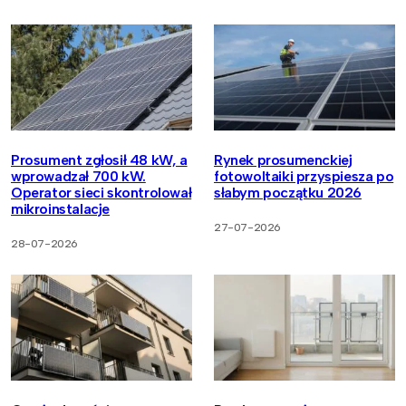
Prosument zgłosił 48 kW, a
Rynek prosumenckiej
wprowadzał 700 kW.
fotowoltaiki przyspiesza po
Operator sieci skontrolował
słabym początku 2026
mikroinstalacje
27-07-2026
28-07-2026