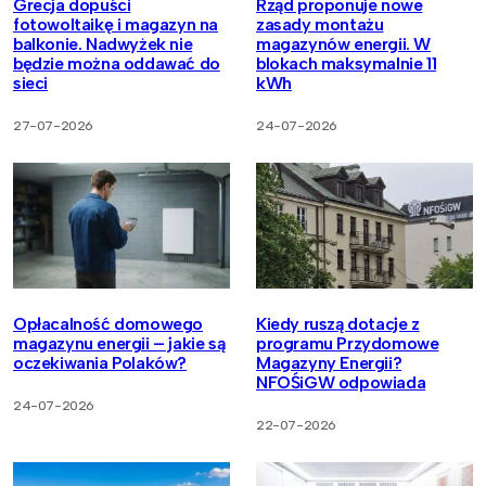
Grecja dopuści
Rząd proponuje nowe
fotowoltaikę i magazyn na
zasady montażu
balkonie. Nadwyżek nie
magazynów energii. W
będzie można oddawać do
blokach maksymalnie 11
sieci
kWh
27-07-2026
24-07-2026
Opłacalność domowego
Kiedy ruszą dotacje z
magazynu energii – jakie są
programu Przydomowe
oczekiwania Polaków?
Magazyny Energii?
NFOŚiGW odpowiada
24-07-2026
22-07-2026