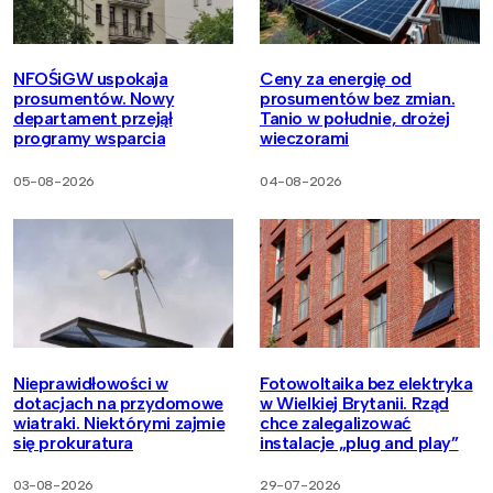
NFOŚiGW uspokaja
Ceny za energię od
prosumentów. Nowy
prosumentów bez zmian.
departament przejął
Tanio w południe, drożej
programy wsparcia
wieczorami
05-08-2026
04-08-2026
Nieprawidłowości w
Fotowoltaika bez elektryka
dotacjach na przydomowe
w Wielkiej Brytanii. Rząd
wiatraki. Niektórymi zajmie
chce zalegalizować
się prokuratura
instalacje „plug and play”
03-08-2026
29-07-2026