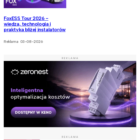
FoxESS Tour 2026 -
wiedza, technologia i
praktyka bliżej instalatorów
Reklama
03-08-2026
REKLAMA
REKLAMA