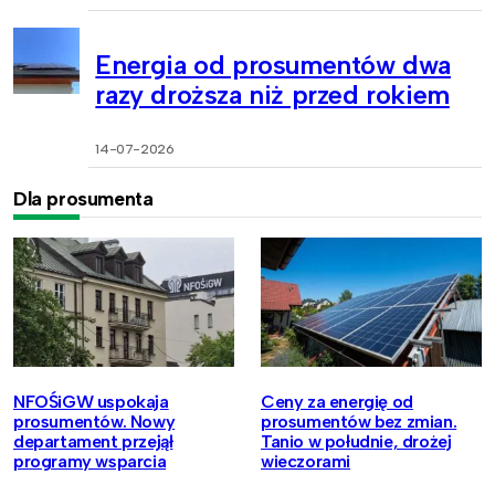
Energia od prosumentów dwa
razy droższa niż przed rokiem
14-07-2026
Dla prosumenta
NFOŚiGW uspokaja
Ceny za energię od
prosumentów. Nowy
prosumentów bez zmian.
departament przejął
Tanio w południe, drożej
programy wsparcia
wieczorami