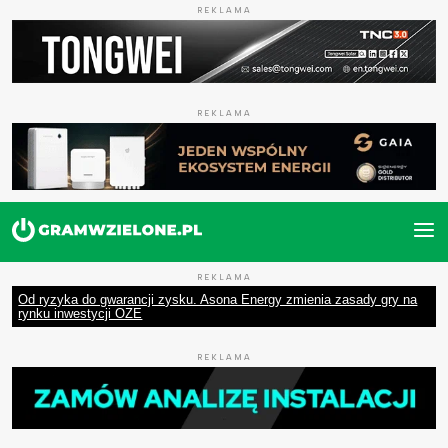
REKLAMA
REKLAMA
REKLAMA
Od ryzyka do gwarancji zysku. Asona Energy zmienia zasady gry na
rynku inwestycji OZE
REKLAMA