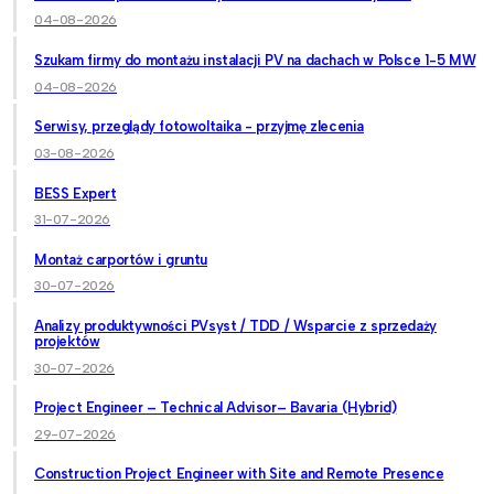
04-08-2026
Szukam firmy do montażu instalacji PV na dachach w Polsce 1-5 MW
04-08-2026
Serwisy, przeglądy fotowoltaika - przyjmę zlecenia
03-08-2026
BESS Expert
31-07-2026
Montaż carportów i gruntu
30-07-2026
Analizy produktywności PVsyst / TDD / Wsparcie z sprzedaży
projektów
30-07-2026
Project Engineer – Technical Advisor– Bavaria (Hybrid)
29-07-2026
Construction Project Engineer with Site and Remote Presence