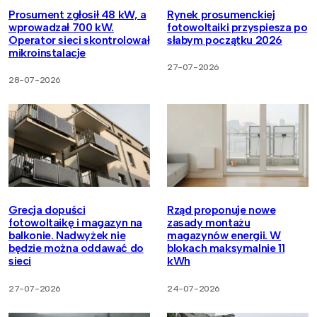
Prosument zgłosił 48 kW, a
Rynek prosumenckiej
wprowadzał 700 kW.
fotowoltaiki przyspiesza po
Operator sieci skontrolował
słabym początku 2026
mikroinstalacje
27-07-2026
28-07-2026
Grecja dopuści
Rząd proponuje nowe
fotowoltaikę i magazyn na
zasady montażu
balkonie. Nadwyżek nie
magazynów energii. W
będzie można oddawać do
blokach maksymalnie 11
sieci
kWh
27-07-2026
24-07-2026