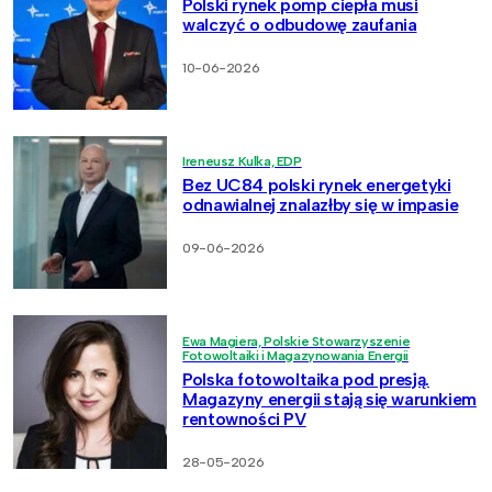
Polski rynek pomp ciepła musi
walczyć o odbudowę zaufania
10-06-2026
Ireneusz Kulka, EDP
Bez UC84 polski rynek energetyki
odnawialnej znalazłby się w impasie
09-06-2026
Ewa Magiera, Polskie Stowarzyszenie
Fotowoltaiki i Magazynowania Energii
Polska fotowoltaika pod presją.
Magazyny energii stają się warunkiem
rentowności PV
28-05-2026