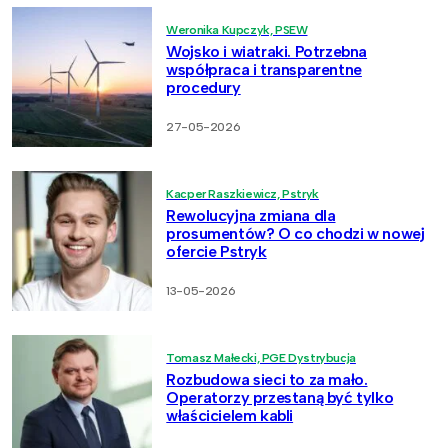
Weronika Kupczyk, PSEW
Wojsko i wiatraki. Potrzebna
współpraca i transparentne
procedury
27-05-2026
Kacper Raszkiewicz, Pstryk
Rewolucyjna zmiana dla
prosumentów? O co chodzi w nowej
ofercie Pstryk
13-05-2026
Tomasz Małecki, PGE Dystrybucja
Rozbudowa sieci to za mało.
Operatorzy przestaną być tylko
właścicielem kabli