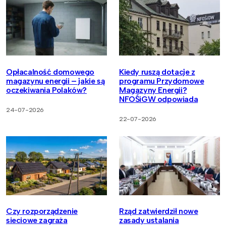
Opłacalność domowego
Kiedy ruszą dotacje z
magazynu energii – jakie są
programu Przydomowe
oczekiwania Polaków?
Magazyny Energii?
NFOŚiGW odpowiada
24-07-2026
22-07-2026
Czy rozporządzenie
Rząd zatwierdził nowe
sieciowe zagraża
zasady ustalania