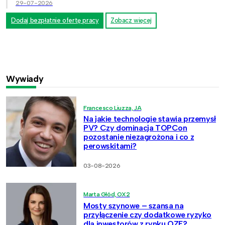
29-07-2026
Dodaj bezpłatnie ofertę pracy
Zobacz więcej
Wywiady
Francesco Liuzza, JA
Na jakie technologie stawia przemysł
PV? Czy dominacja TOPCon
pozostanie niezagrożona i co z
perowskitami?
03-08-2026
Marta Głód, OX2
Mosty szynowe – szansa na
przyłączenie czy dodatkowe ryzyko
dla inwestorów z rynku OZE?