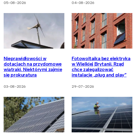
05-08-2026
04-08-2026
Nieprawidłowości w
Fotowoltaika bez elektryka
dotacjach na przydomowe
w Wielkiej Brytanii. Rząd
wiatraki. Niektórymi zajmie
chce zalegalizować
się prokuratura
instalacje „plug and play”
03-08-2026
29-07-2026