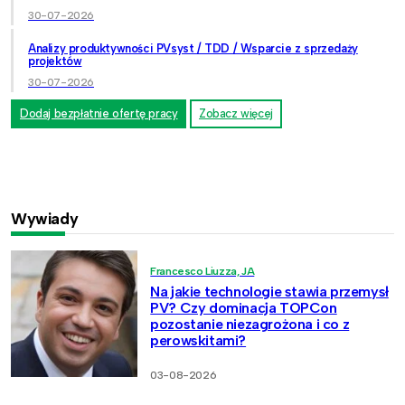
30-07-2026
Analizy produktywności PVsyst / TDD / Wsparcie z sprzedaży
projektów
30-07-2026
Dodaj bezpłatnie ofertę pracy
Zobacz więcej
Wywiady
Francesco Liuzza, JA
Na jakie technologie stawia przemysł
PV? Czy dominacja TOPCon
pozostanie niezagrożona i co z
perowskitami?
03-08-2026