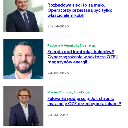
Rozbudowa sieci to za mało.
Operatorzy przestaną być tylko
właścicielem kabli
23-04-2026
Radosław Auguścik, Sigenergy
Energia pod kontrolą… hakerów?
Cyberzagrożenia w sektorze OZE i
magazynów energii
24-03-2026
Maciej Cichocki, SolarEdge
Falowniki pod presją. Jak chronić
instalacje OZE przed cyberatakami?
20-03-2026