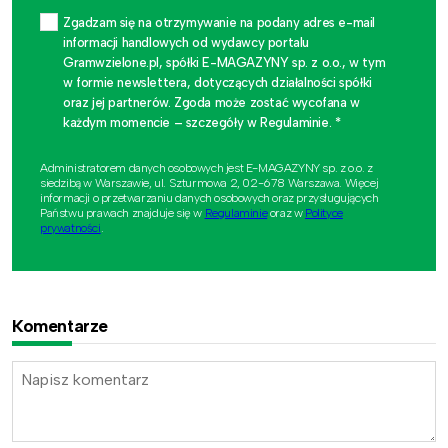
Zgadzam się na otrzymywanie na podany adres e-mail
informacji handlowych od wydawcy portalu
Gramwzielone.pl, spółki E-MAGAZYNY sp. z o.o., w tym
w formie newslettera, dotyczących działalności spółki
oraz jej partnerów. Zgoda może zostać wycofana w
każdym momencie – szczegóły w Regulaminie. *
Administratorem danych osobowych jest E-MAGAZYNY sp. z o.o. z
siedzibą w Warszawie, ul. Szturmowa 2, 02-678 Warszawa. Więcej
informacji o przetwarzaniu danych osobowych oraz przysługujących
Państwu prawach znajduje się w
Regulaminie
oraz w
Polityce
prywatności
.
Komentarze