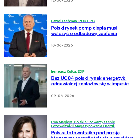
12-06-2026
Paweł Lachman, PORT PC
Polski rynek pomp ciepła musi
walczyć o odbudowę zaufania
10-06-2026
Ireneusz Kulka, EDP
Bez UC84 polski rynek energetyki
odnawialnej znalazłby się w impasie
09-06-2026
Ewa Magiera, Polskie Stowarzyszenie
Fotowoltaiki i Magazynowania Energii
Polska fotowoltaika pod presją.