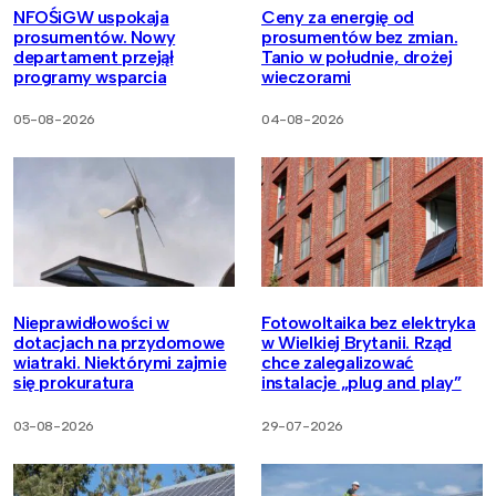
NFOŚiGW uspokaja
Ceny za energię od
prosumentów. Nowy
prosumentów bez zmian.
departament przejął
Tanio w południe, drożej
programy wsparcia
wieczorami
05-08-2026
04-08-2026
Nieprawidłowości w
Fotowoltaika bez elektryka
dotacjach na przydomowe
w Wielkiej Brytanii. Rząd
wiatraki. Niektórymi zajmie
chce zalegalizować
się prokuratura
instalacje „plug and play”
03-08-2026
29-07-2026