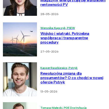
Magazyny energii stają się warunkiem
rentowności PV
28-05-2026
Weronika Kupczyk, PSEW
Wojsko i wiatraki. Potrzebna
współpraca i transparentne
procedury
27-05-2026
Kacper Raszkiewicz, Pstryk
Rewolucyjna zmiana dla
prosumentów? O co chodzi w nowej
ofercie Pstryk
13-05-2026
Tomasz Małecki, PGE Dystrybucja