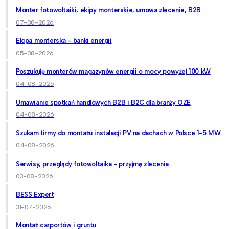
Monter fotowoltaiki, ekipy monterskie, umowa zlecenie, B2B
07-08-2026
Ekipa monterska - banki energii
05-08-2026
Poszukuję monterów magazynów energii o mocy powyżej 100 kW
04-08-2026
Umawianie spotkań handlowych B2B i B2C dla branży OZE
04-08-2026
Szukam firmy do montażu instalacji PV na dachach w Polsce 1-5 MW
04-08-2026
Serwisy, przeglądy fotowoltaika - przyjmę zlecenia
03-08-2026
BESS Expert
31-07-2026
Montaż carportów i gruntu