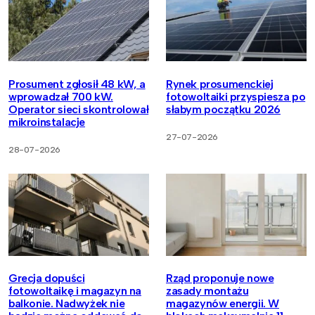
Prosument zgłosił 48 kW, a
Rynek prosumenckiej
wprowadzał 700 kW.
fotowoltaiki przyspiesza po
Operator sieci skontrolował
słabym początku 2026
mikroinstalacje
27-07-2026
28-07-2026
Grecja dopuści
Rząd proponuje nowe
fotowoltaikę i magazyn na
zasady montażu
balkonie. Nadwyżek nie
magazynów energii. W