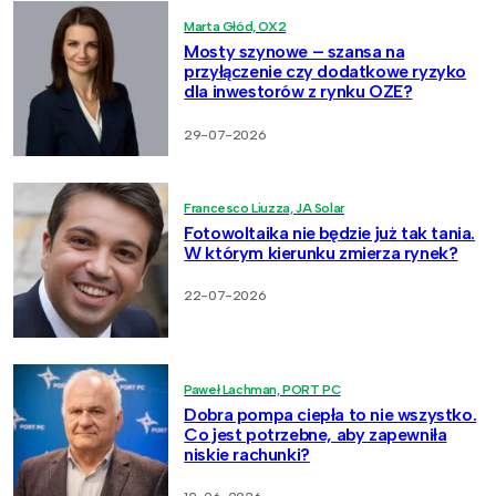
Marta Głód, OX2
Mosty szynowe – szansa na
przyłączenie czy dodatkowe ryzyko
dla inwestorów z rynku OZE?
29-07-2026
Francesco Liuzza, JA Solar
Fotowoltaika nie będzie już tak tania.
W którym kierunku zmierza rynek?
22-07-2026
Paweł Lachman, PORT PC
Dobra pompa ciepła to nie wszystko.
Co jest potrzebne, aby zapewniła
niskie rachunki?