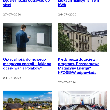
będzie można oddawać do
blokach maksymalnie 11
sieci
kWh
27-07-2026
24-07-2026
Opłacalność domowego
Kiedy ruszą dotacje z
magazynu energii – jakie są
programu Przydomowe
oczekiwania Polaków?
Magazyny Energii?
NFOŚiGW odpowiada
24-07-2026
22-07-2026