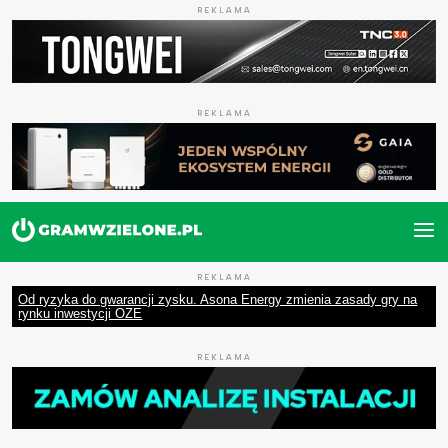
REKLAMA
REKLAMA
REKLAMA
Od ryzyka do gwarancji zysku. Asona Energy zmienia zasady gry na
rynku inwestycji OZE
REKLAMA