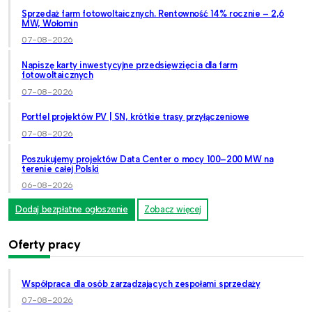
Sprzedaż farm fotowoltaicznych. Rentowność 14% rocznie – 2,6
MW, Wołomin
07-08-2026
Napiszę karty inwestycyjne przedsięwzięcia dla farm
fotowoltaicznych
07-08-2026
Portfel projektów PV | SN, krótkie trasy przyłączeniowe
07-08-2026
Poszukujemy projektów Data Center o mocy 100–200 MW na
terenie całej Polski
06-08-2026
Dodaj bezpłatne ogłoszenie
Zobacz więcej
Oferty pracy
Współpraca dla osób zarządzających zespołami sprzedaży
07-08-2026