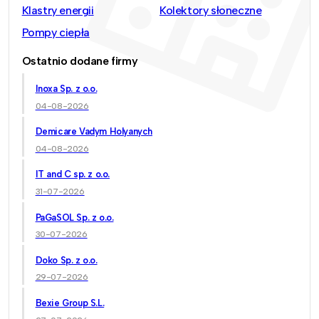
Klastry energii
Kolektory słoneczne
Pompy ciepła
Ostatnio dodane firmy
Inoxa Sp. z o.o.
04-08-2026
Demicare Vadym Holyanych
04-08-2026
IT and C sp. z o.o.
31-07-2026
PaGaSOL Sp. z o.o.
30-07-2026
Doko Sp. z o.o.
29-07-2026
Bexie Group S.L.