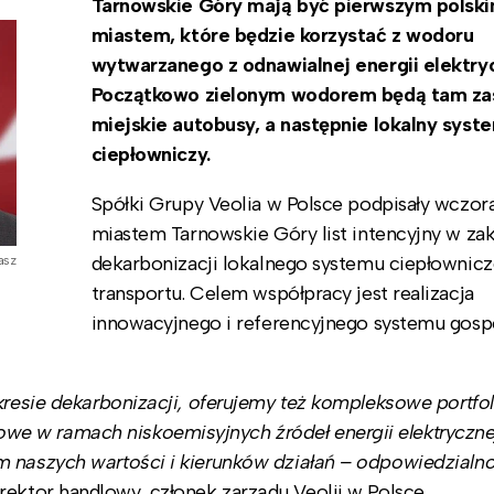
Tarnowskie Góry mają być pierwszym polsk
miastem, które będzie korzystać z wodoru
wytwarzanego z odnawialnej energii elektryc
Początkowo zielonym wodorem będą tam zas
miejskie autobusy, a następnie lokalny syst
ciepłowniczy.
Spółki Grupy Veolia w Polsce podpisały wczora
miastem Tarnowskie Góry list intencyjny w zak
dekarbonizacji lokalnego systemu ciepłownic
asz
transportu. Celem współpracy jest realizacja
innowacyjnego i referencyjnego systemu gosp
kresie dekarbonizacji, oferujemy też kompleksowe portfol
 w ramach niskoemisyjnych źródeł energii elektrycznej 
m naszych wartości i kierunków działań – odpowiedzialno
ektor handlowy, członek zarządu Veolii w Polsce.