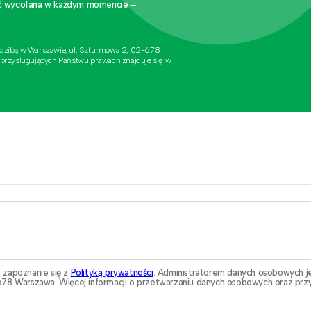
stać wycofana w każdym momencie –
edzibą w Warszawie, ul. Szturmowa 2, 02-678
 przysługujących Państwu prawach znajduje się w
 zapoznanie się z
Polityką prywatności
. Administratorem danych osobowych j
78 Warszawa. Więcej informacji o przetwarzaniu danych osobowych oraz przy