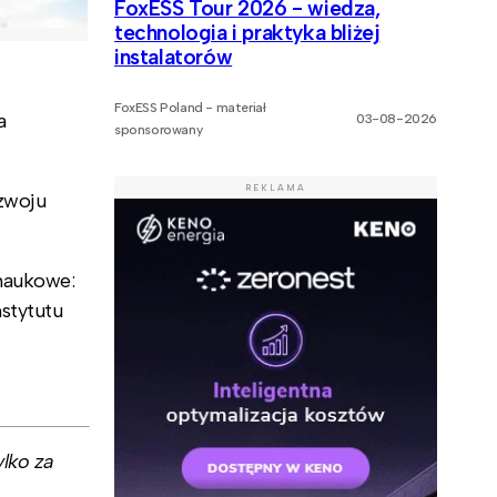
FoxESS Tour 2026 - wiedza,
technologia i praktyka bliżej
instalatorów
FoxESS Poland - materiał
a
03-08-2026
sponsorowany
REKLAMA
ozwoju
 naukowe:
stytutu
lko za