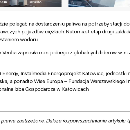
dzie polegać na dostarczeniu paliwa na potrzeby stacji do
tawczych pojazdów ciężkich. Natomiast etap drugi zakład
zystaniem wodoru.
eolia zaprosiła m.in. jednego z globalnych liderów w r
B Energy, Instalmedia Energoprojekt Katowice, jednostki
ska, a ponadto Wise Europa – Fundacja Warszawskiego In
onalna Izba Gospodarcza w Katowicach.
prawa zastrzeżone. Dalsze rozpowszechnianie artykułu ty