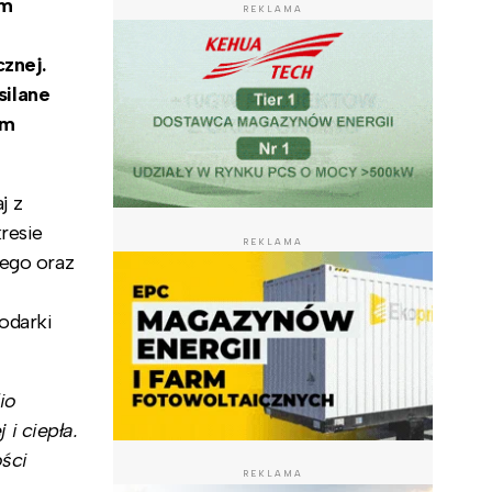
im
REKLAMA
znej.
ilane
em
j z
resie
REKLAMA
zego oraz
odarki
io
i ciepła.
ści
REKLAMA