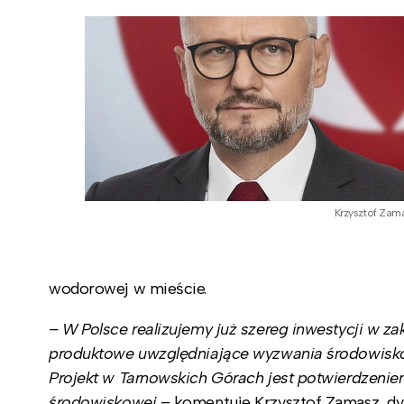
Krzysztof Zam
wodorowej w mieście.
– W Polsce realizujemy już szereg inwestycji w za
produktowe uwzględniające wyzwania środowiskowe
Projekt w Tarnowskich Górach jest potwierdzenie
środowiskowej
– komentuje Krzysztof Zamasz, dyr