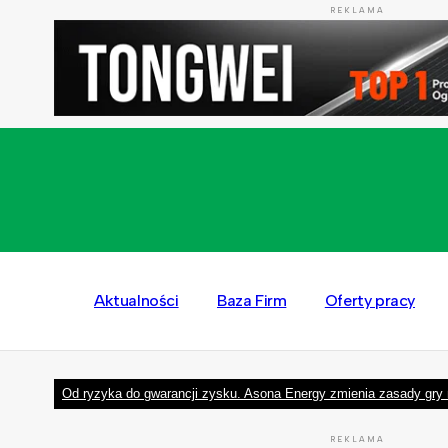
REKLAMA
Aktualności
Baza Firm
Oferty pracy
Od ryzyka do gwarancji zysku. Asona Energy zmienia zasady gry 
REKLAMA