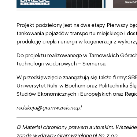
Projekt podzielony jest na dwa etapy. Pierwszy bę
tankowania pojazdów transportu miejskiego i dos
produkcję ciepła i energii w kogeneracji z wykor
Do projektu realizowanego w Tarnowskich Górach V
technologii wodorowych – Siemensa.
W przedsięwzięcie zaangażują się także firmy: SB
Uniwersytet Ruhr w Bochum oraz Politechnika Ślą
Studiów Ekonomicznych i Europejskich oraz Regi
redakcja@gramwzielone.pl
© Materiał chroniony prawem autorskim. Wszelkie 
zgodą wydawcy Gramwzielone.pl Sp. z o.o.