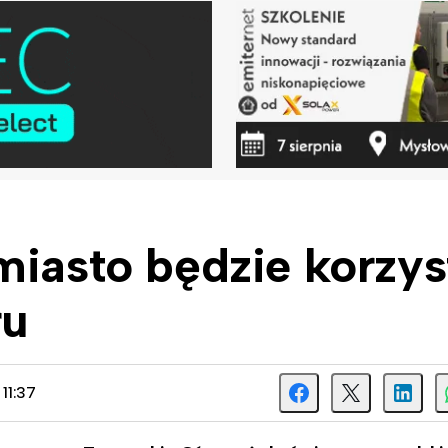
miasto będzie korzys
ru
11:37