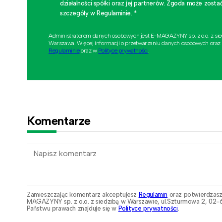
działalności spółki oraz jej partnerów. Zgoda może zo
szczegóły w Regulaminie. *
Administratorem danych osobowych jest E-MAGAZYNY sp. z o.o. z si
Warszawa. Więcej informacji o przetwarzaniu danych osobowych oraz
Regulaminie
oraz w
Polityce prywatności
.
Komentarze
Zamieszczając komentarz akceptujesz
Regulamin
oraz potwierdzasz
MAGAZYNY sp. z o.o. z siedzibą w Warszawie, ul.Szturmowa 2, 02-6
Państwu prawach znajduje się w
Polityce prywatności
.