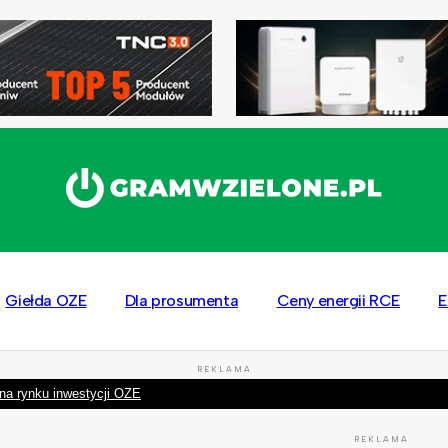
Giełda OZE
Dla prosumenta
Ceny energii RCE
E
REKLAMA
na rynku inwestycji OZE
REKLAMA