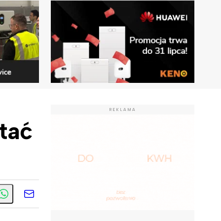
REKLAMA
tać