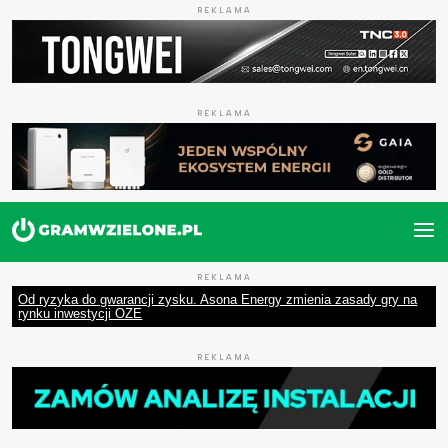
REKLAMA
REKLAMA
REKLAMA
Od ryzyka do gwarancji zysku. Asona Energy zmienia zasady gry na
rynku inwestycji OZE
REKLAMA