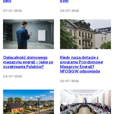
sieci
kWh
27-07-2026
24-07-2026
Opłacalność domowego
Kiedy ruszą dotacje z
magazynu energii – jakie są
programu Przydomowe
oczekiwania Polaków?
Magazyny Energii?
NFOŚiGW odpowiada
24-07-2026
22-07-2026