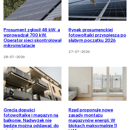
Prosument zgłosił 48 kW, a
Rynek prosumenckiej
wprowadzał 700 kW.
fotowoltaiki przyspiesza po
Operator sieci skontrolował
słabym początku 2026
mikroinstalacje
27-07-2026
28-07-2026
Grecja dopuści
Rząd proponuje nowe
fotowoltaikę i magazyn na
zasady montażu
balkonie. Nadwyżek nie
magazynów energii. W
będzie można oddawać do
blokach maksymalnie 11