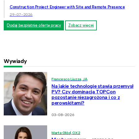
Construction Project Engineer with Site and Remote Presence
29-07-2026
Dodaj bezpłatnie ofertę pracy
Zobacz więcej
Wywiady
Francesco Liuzza, JA
Na jakie technologie stawia przemysł
PV? Czy dominacja TOPCon
pozostanie niezagrożona i co z
perowskitami?
03-08-2026
Marta Głód, OX2