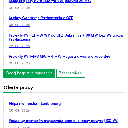
Kupię projekty PV/BESS/hybryda powyżej 20 MW
05-08-2026
Kupimy Gwarancje Pochodzenia z OZE
05-08-2026
Projekty PV 4x1 MW WP do GPZ Dębrznica + 30 MW bez Warunków
Przyłączenia
05-08-2026
Projekty PV 1+1+3 MW + 4 MW Magazynu woj. wielkopolskie
05-08-2026
Dodaj bezpłatne ogłoszenie
Zobacz więcej
Oferty pracy
Ekipa monterska - banki energii
05-08-2026
Poszukuję monterów magazynów energii o mocy powyżej 100 kW
04-08-2026