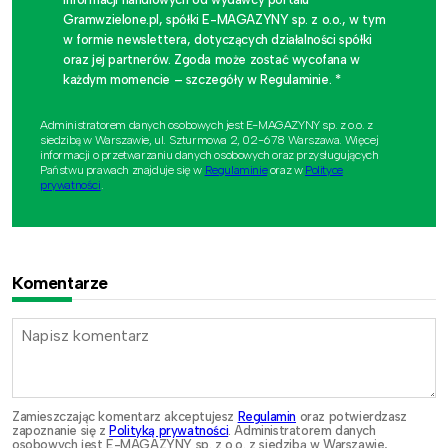
Gramwzielone.pl, spółki E-MAGAZYNY sp. z o.o., w tym
w formie newslettera, dotyczących działalności spółki
oraz jej partnerów. Zgoda może zostać wycofana w
każdym momencie – szczegóły w Regulaminie. *
Administratorem danych osobowych jest E-MAGAZYNY sp. z o.o. z
siedzibą w Warszawie, ul. Szturmowa 2, 02-678 Warszawa. Więcej
informacji o przetwarzaniu danych osobowych oraz przysługujących
Państwu prawach znajduje się w
Regulaminie
oraz w
Polityce
prywatności
.
Komentarze
Zamieszczając komentarz akceptujesz
Regulamin
oraz potwierdzasz
zapoznanie się z
Polityką prywatności
. Administratorem danych
osobowych jest E-MAGAZYNY sp. z o.o. z siedzibą w Warszawie,