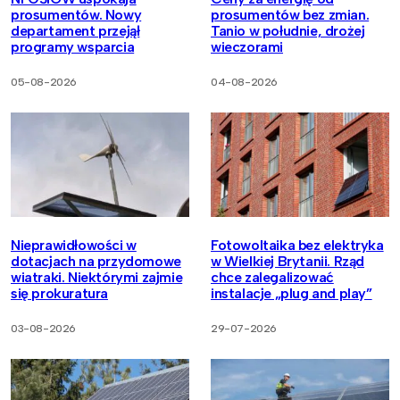
prosumentów. Nowy
prosumentów bez zmian.
departament przejął
Tanio w południe, drożej
programy wsparcia
wieczorami
05-08-2026
04-08-2026
Nieprawidłowości w
Fotowoltaika bez elektryka
dotacjach na przydomowe
w Wielkiej Brytanii. Rząd
wiatraki. Niektórymi zajmie
chce zalegalizować
się prokuratura
instalacje „plug and play”
03-08-2026
29-07-2026