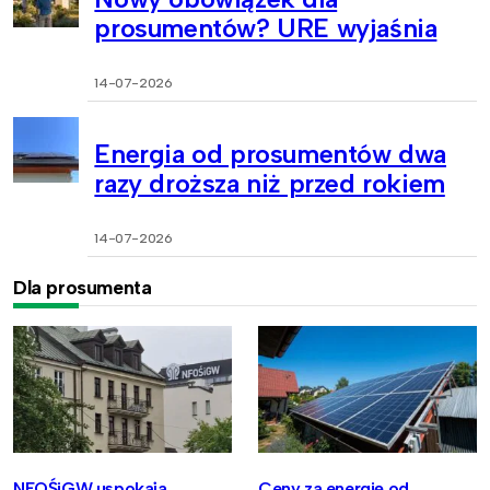
prosumentów? URE wyjaśnia
14-07-2026
Energia od prosumentów dwa
razy droższa niż przed rokiem
14-07-2026
Dla prosumenta
NFOŚiGW uspokaja
Ceny za energię od