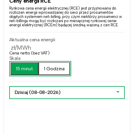
Ceny energii RCE
Rynkowa cena energii elektrycznej (RCE) jest przyjmowana do
rozliczeń energii wprowadzanej do sieci przez prosumentów
objętych systemem net-billing, przy czym niektórzy prosumenci w
net-billingu mogą być rozliczani po miesięcznej rynkowej cenie
energii elektrycznej (RCEm) będącej średnią ważoną z cen RCE.
Aktualna cena energii
zł/MWh
Cena netto (bez VAT)
Skala
15 minut
1 Godzina
Dzisiaj
(08-08-2026)