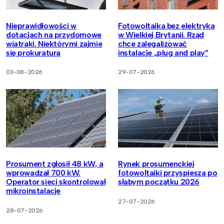
Nieprawidłowości w
Fotowoltaika bez elektryka
dotacjach na przydomowe
w Wielkiej Brytanii. Rząd
wiatraki. Niektórymi zajmie
chce zalegalizować
się prokuratura
instalacje „plug and play”
03-08-2026
29-07-2026
Prosument zgłosił 48 kW, a
Rynek prosumenckiej
wprowadzał 700 kW.
fotowoltaiki przyspiesza po
Operator sieci skontrolował
słabym początku 2026
mikroinstalacje
27-07-2026
28-07-2026