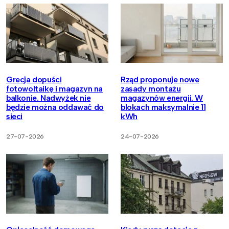
Grecja dopuści
Rząd proponuje nowe
fotowoltaikę i magazyn na
zasady montażu
balkonie. Nadwyżek nie
magazynów energii. W
będzie można oddawać do
blokach maksymalnie 11
sieci
kWh
27-07-2026
24-07-2026