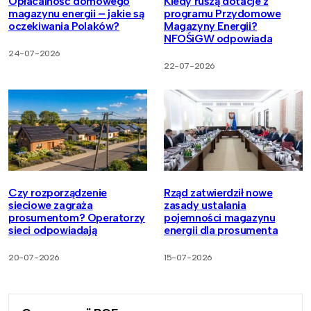
Opłacalność domowego
Kiedy ruszą dotacje z
magazynu energii – jakie są
programu Przydomowe
oczekiwania Polaków?
Magazyny Energii?
NFOŚiGW odpowiada
24-07-2026
22-07-2026
Czy rozporządzenie
Rząd zatwierdził nowe
sieciowe zagraża
zasady ustalania
prosumentom? Operatorzy
pojemności magazynu
sieci odpowiadają
energii dla prosumenta
20-07-2026
15-07-2026