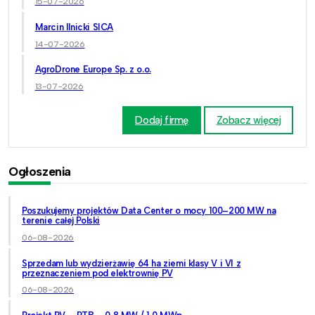
15-07-2026
Marcin Ilnicki SICA
14-07-2026
AgroDrone Europe Sp. z o.o.
13-07-2026
Dodaj firmę
Zobacz więcej
Ogłoszenia
Poszukujemy projektów Data Center o mocy 100–200 MW na
terenie całej Polski
06-08-2026
Sprzedam lub wydzierżawię 64 ha ziemi klasy V i VI z
przeznaczeniem pod elektrownię PV
06-08-2026