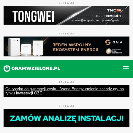
REKLAMA
REKLAMA
REKLAMA
Od ryzyka do gwarancji zysku. Asona Energy zmienia zasady gry na
rynku inwestycji OZE
REKLAMA