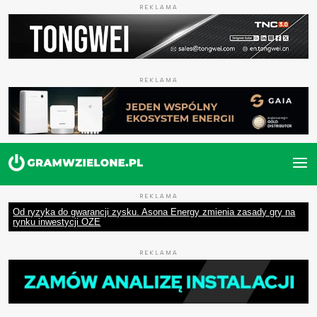
REKLAMA
REKLAMA
REKLAMA
Od ryzyka do gwarancji zysku. Asona Energy zmienia zasady gry na
rynku inwestycji OZE
REKLAMA