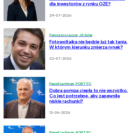
dla inwestorów z rynku OZE?
29-07-2026
Francesco Liuzza, JA Solar
Fotowoltaika nie będzie już tak tania.
W którym kierunku zmierza rynek?
22-07-2026
Paweł Lachman, PORT PC
Dobra pompa ciepła to nie wszystko.
Co jest potrzebne, aby zapewniła
niskie rachunki?
12-06-2026
Paweł Lachman, PORT PC