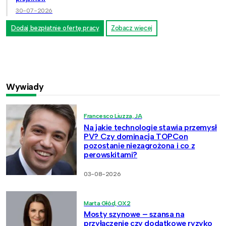
30-07-2026
Dodaj bezpłatnie ofertę pracy
Zobacz więcej
Wywiady
Francesco Liuzza, JA
Na jakie technologie stawia przemysł
PV? Czy dominacja TOPCon
pozostanie niezagrożona i co z
perowskitami?
03-08-2026
Marta Głód, OX2
Mosty szynowe – szansa na
przyłączenie czy dodatkowe ryzyko