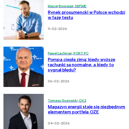
Maciej Borowiak, SBFiME
Rynek prosumencki w Polsce wchodzi
w fazę testu
11-02-2026
Paweł Lachman, PORT PC
Pompa ciepła zimą: kiedy wyższe
rachunki są normalne, a kiedy to
sygnał błędu?
06-02-2026
Tomasz Guzowski, OX2
Magazyn energii staje się niezbędnym
elementem portfela OZE
04-02-2026