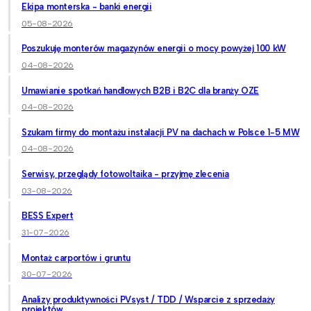
Ekipa monterska - banki energii
05-08-2026
Poszukuję monterów magazynów energii o mocy powyżej 100 kW
04-08-2026
Umawianie spotkań handlowych B2B i B2C dla branży OZE
04-08-2026
Szukam firmy do montażu instalacji PV na dachach w Polsce 1-5 MW
04-08-2026
Serwisy, przeglądy fotowoltaika - przyjmę zlecenia
03-08-2026
BESS Expert
31-07-2026
Montaż carportów i gruntu
30-07-2026
Analizy produktywności PVsyst / TDD / Wsparcie z sprzedaży
projektów