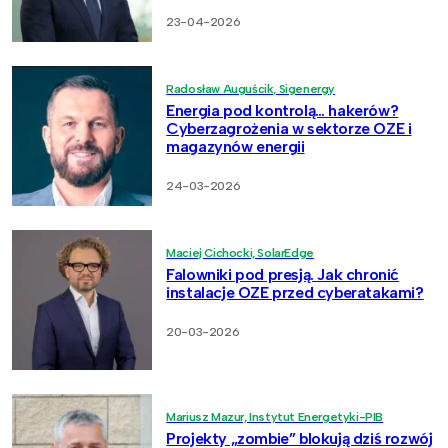
23-04-2026
Radosław Auguścik, Sigenergy
Energia pod kontrolą… hakerów?
Cyberzagrożenia w sektorze OZE i
magazynów energii
24-03-2026
Maciej Cichocki, SolarEdge
Falowniki pod presją. Jak chronić
instalacje OZE przed cyberatakami?
20-03-2026
Mariusz Mazur, Instytut Energetyki-PIB
Projekty „zombie” blokują dziś rozwój