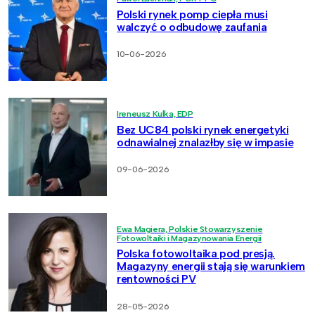
Polski rynek pomp ciepła musi
walczyć o odbudowę zaufania
10-06-2026
Ireneusz Kulka, EDP
Bez UC84 polski rynek energetyki
odnawialnej znalazłby się w impasie
09-06-2026
Ewa Magiera, Polskie Stowarzyszenie
Fotowoltaiki i Magazynowania Energii
Polska fotowoltaika pod presją.
Magazyny energii stają się warunkiem
rentowności PV
28-05-2026