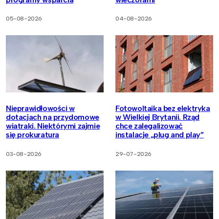
05-08-2026
04-08-2026
Nieprawidłowości w
Fotowoltaika bez elektryka
dotacjach na przydomowe
w Wielkiej Brytanii. Rząd
wiatraki. Niektórymi zajmie
chce zalegalizować
się prokuratura
instalacje „plug and play”
03-08-2026
29-07-2026