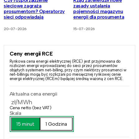
Czy rozporządzenie
Rząd zatwierdził nowe
sieciowe zagraża
zasady ustalania
prosumentom? Operatorzy
pojemności magazynu
sieci odpowiadają
energii dla prosumenta
20-07-2026
15-07-2026
Ceny energii RCE
Rynkowa cena energii elektrycznej (RCE) jest przyjmowana do
rozliczeń energii wprowadzanej do sieci przez prosumentów
objętych systemem net-billing, przy czym niektórzy prosumenci w
net-billingu mogą być rozliczani po miesięcznej rynkowej cenie
energii elektrycznej (RCEm) będącej średnią ważoną z cen RCE.
Aktualna cena energii
zł/MWh
Cena netto (bez VAT)
Skala
15 minut
1 Godzina