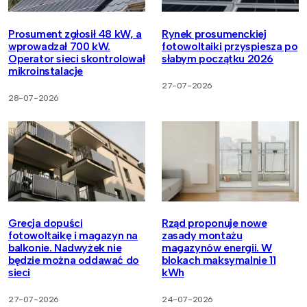
Prosument zgłosił 48 kW, a
Rynek prosumenckiej
wprowadzał 700 kW.
fotowoltaiki przyspiesza po
Operator sieci skontrolował
słabym początku 2026
mikroinstalacje
27-07-2026
28-07-2026
Grecja dopuści
Rząd proponuje nowe
fotowoltaikę i magazyn na
zasady montażu
balkonie. Nadwyżek nie
magazynów energii. W
będzie można oddawać do
blokach maksymalnie 11
sieci
kWh
27-07-2026
24-07-2026