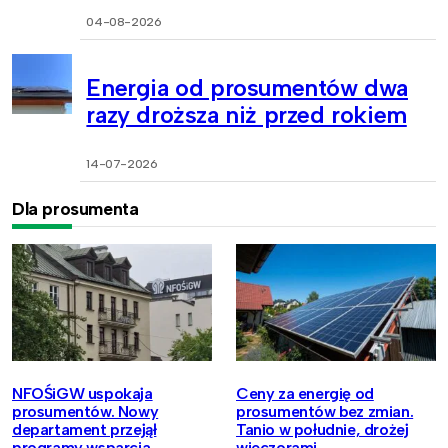
04-08-2026
Energia od prosumentów dwa
razy droższa niż przed rokiem
14-07-2026
Dla prosumenta
NFOŚiGW uspokaja
Ceny za energię od
prosumentów. Nowy
prosumentów bez zmian.
departament przejął
Tanio w południe, drożej
programy wsparcia
wieczorami