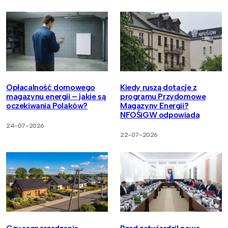
Opłacalność domowego
Kiedy ruszą dotacje z
magazynu energii – jakie są
programu Przydomowe
oczekiwania Polaków?
Magazyny Energii?
NFOŚiGW odpowiada
24-07-2026
22-07-2026