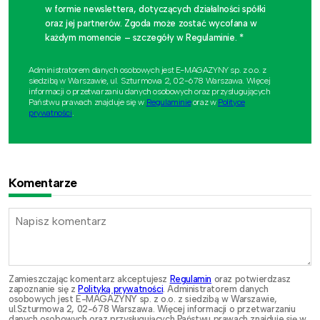
w formie newslettera, dotyczących działalności spółki
oraz jej partnerów. Zgoda może zostać wycofana w
każdym momencie – szczegóły w Regulaminie. *
Administratorem danych osobowych jest E-MAGAZYNY sp. z o.o. z
siedzibą w Warszawie, ul. Szturmowa 2, 02-678 Warszawa. Więcej
informacji o przetwarzaniu danych osobowych oraz przysługujących
Państwu prawach znajduje się w
Regulaminie
oraz w
Polityce
prywatności
.
Komentarze
Zamieszczając komentarz akceptujesz
Regulamin
oraz potwierdzasz
zapoznanie się z
Polityką prywatności
. Administratorem danych
osobowych jest E-MAGAZYNY sp. z o.o. z siedzibą w Warszawie,
ul.Szturmowa 2, 02-678 Warszawa. Więcej informacji o przetwarzaniu
danych osobowych oraz przysługujących Państwu prawach znajduje się w