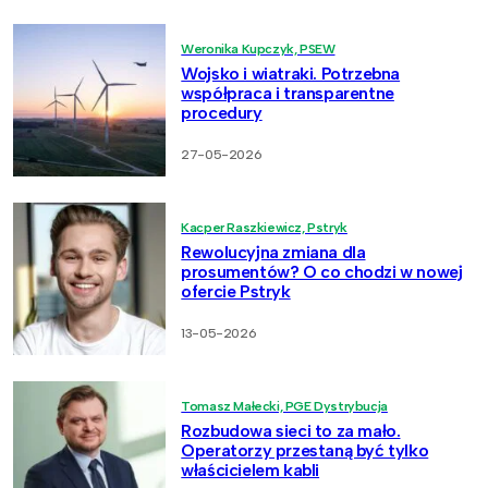
Weronika Kupczyk, PSEW
Wojsko i wiatraki. Potrzebna
współpraca i transparentne
procedury
27-05-2026
Kacper Raszkiewicz, Pstryk
Rewolucyjna zmiana dla
prosumentów? O co chodzi w nowej
ofercie Pstryk
13-05-2026
Tomasz Małecki, PGE Dystrybucja
Rozbudowa sieci to za mało.
Operatorzy przestaną być tylko
właścicielem kabli