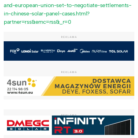
and-european-union-set-to-negotiate-settlements-
in-chinese-solar-panel-cases.html?
partner=rss&emc=rss&_r=0
REKLAMA
REKLAMA
REKLAMA