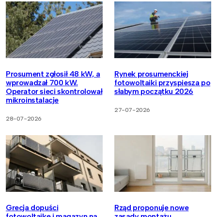
Prosument zgłosił 48 kW, a
Rynek prosumenckiej
wprowadzał 700 kW.
fotowoltaiki przyspiesza po
Operator sieci skontrolował
słabym początku 2026
mikroinstalacje
27-07-2026
28-07-2026
Grecja dopuści
Rząd proponuje nowe
fotowoltaikę i magazyn na
zasady montażu