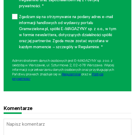
prywatności. *
Zgadzam się na otrzymywanie na podany adres e-mail
informacji handlowych od wydawcy portalu
Gramwzielone.pl, spółki E-MAGAZYNY sp. z o.o., w tym
w formie newslettera, dotyczących działalności spółki
oraz jej partnerów. Zgoda może zostać wycofana w
każdym momencie – szczegóły w Regulaminie. *
Administratorem danych osobowych jest E-MAGAZYNY sp. z o.o. z
siedzibą w Warszawie, ul. Szturmowa 2, 02-678 Warszawa. Więcej
informacji o przetwarzaniu danych osobowych oraz przysługujących
Państwu prawach znajduje się w
Regulaminie
oraz w
Polityce
prywatności
.
Komentarze