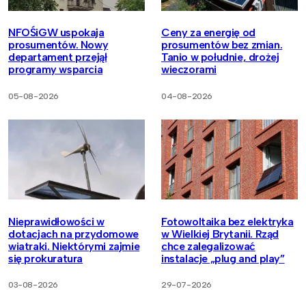
NFOŚiGW uspokaja
Ceny za energię od
prosumentów. Nowy
prosumentów bez zmian.
departament przejął
Tanio w południe, drożej
programy wsparcia
wieczorami
05-08-2026
04-08-2026
Nieprawidłowości w
Fotowoltaika bez elektryka
dotacjach na przydomowe
w Wielkiej Brytanii. Rząd
wiatraki. Niektórymi zajmie
chce zalegalizować
się prokuratura
instalacje „plug and play”
03-08-2026
29-07-2026