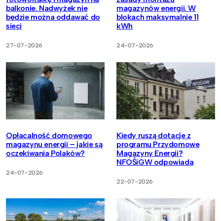
balkonie. Nadwyżek nie
magazynów energii. W
będzie można oddawać do
blokach maksymalnie 11
sieci
kWh
27-07-2026
24-07-2026
Opłacalność domowego
Kiedy ruszą dotacje z
magazynu energii – jakie są
programu Przydomowe
oczekiwania Polaków?
Magazyny Energii?
NFOŚiGW odpowiada
24-07-2026
22-07-2026