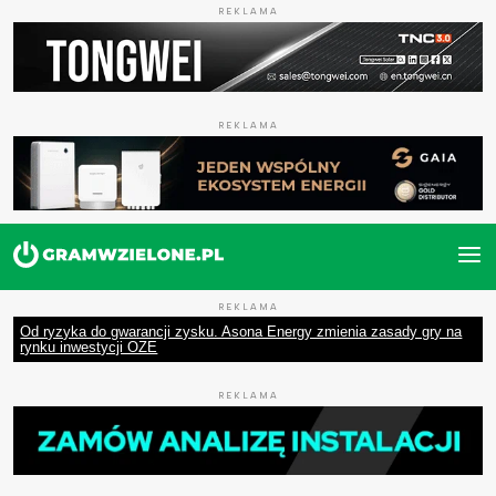
REKLAMA
REKLAMA
REKLAMA
Od ryzyka do gwarancji zysku. Asona Energy zmienia zasady gry na
rynku inwestycji OZE
REKLAMA