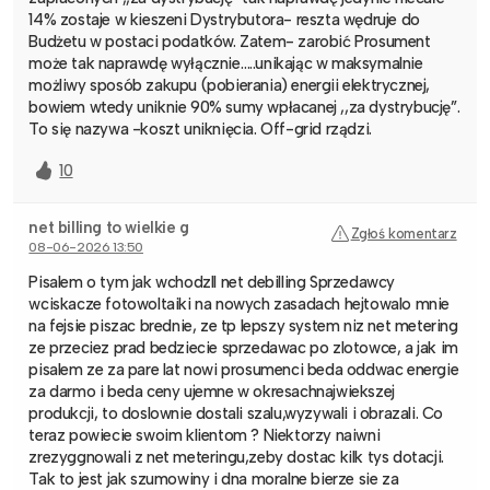
14% zostaje w kieszeni Dystrybutora- reszta wędruje do
Budżetu w postaci podatków. Zatem- zarobić Prosument
może tak naprawdę wyłącznie…..unikając w maksymalnie
możliwy sposób zakupu (pobierania) energii elektrycznej,
bowiem wtedy uniknie 90% sumy wpłacanej ,,za dystrybucję”.
To się nazywa -koszt uniknięcia. Off-grid rządzi.
10
net billing to wielkie g
Zgłoś komentarz
08-06-2026 13:50
Pisalem o tym jak wchodzll net debilling Sprzedawcy
wciskacze fotowoltaiki na nowych zasadach hejtowalo mnie
na fejsie piszac brednie, ze tp lepszy system niz net metering
ze przeciez prad bedziecie sprzedawac po zlotowce, a jak im
pisalem ze za pare lat nowi prosumenci beda oddwac energie
za darmo i beda ceny ujemne w okresachnajwiekszej
produkcji, to doslownie dostali szalu,wyzywali i obrazali. Co
teraz powiecie swoim klientom ? Niektorzy naiwni
zrezyggnowali z net meteringu,zeby dostac kilk tys dotacji.
Tak to jest jak szumowiny i dna moralne bierze sie za