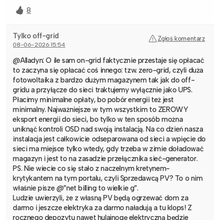
8
Tylko off-grid
Zgłoś komentarz
08-06-2026 15:54
@Alladyn: O ile sam on-grid faktycznie przestaje się opłacać
to zaczyna się opłacać coś innego: tzw. zero-grid, czyli duża
fotowoltaika z bardzo dużym magazynem tak jak do off-
gridu a przyłącze do sieci traktujemy wyłącznie jako UPS.
Płacimy minimalne opłaty, bo pobór energii też jest
minimalny. Najważniejsze w tym wszystkim to ZEROWY
eksport energii do sieci, bo tylko w ten sposób można
uniknąć kontroli OSD nad swoją instalacją. Na co dzień nasza
instalacja jest całkowicie odseparowana od sieci a wpięcie do
sieci ma miejsce tylko wtedy, gdy trzeba w zimie doładować
magazyn i jest to na zasadzie przełącznika sieć-generator.
PS. Nie wiecie co się stało z naczelnym kretynem-
krytykantem na tym portalu, czyli Sprzedawcą PV? To o nim
właśnie pisze @”net billing to wielkie g”.
Ludzie uwierzyli, że z własną PV będą ogrzewać dom za
darmo i jeszcze elektryka za darmo naładują a tu klops! Z
rocznego depozytu nawet hulajnogę elektryczną będzie