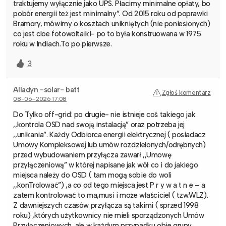
traktujemy wyłącznie jako UPS. Płacimy minimalne opłaty, bo
pobór energii też jest minimalny”. Od 2015 roku od poprawki
Bramory, mówimy o kosztach unikniętych (nie poniesionych)
co jest cloe fotowoltaiki- po to była konstruowana w 1975
roku w Indiach.To po pierwsze.
3
Alladyn -solar- batt
Zgłoś komentarz
08-06-2026 17:08
Do Tylko off-grid: po drugie- nie istnieje coś takiego jak
,,kontrola OSD nad swoją instalacją” oraz potrzeba jej
,,unikania”. Każdy Odbiorca energii elektrycznej ( posiadacz
Umowy Kompleksowej lub umów rozdzielonych/odrębnych)
przed wybudowaniem przyłącza zawarł ,,Umowę
przyłączeniową” w której napisane jak wół co i do jakiego
miejsca należy do OSD ( tam mogą sobie do woli
,,konTrolować”) ,a co od tego miejsca jest P r y w a t n e – a
zatem kontrolować to ma,musi i może właściciel ( tzw.WLZ).
Z dawniejszych czasów przyłącza są takimi ( sprzed 1998
roku) ,których użytkownicy nie mieli sporządzonych Umów
Przyłączeniowych, ale w każdym przypadku obie grupy