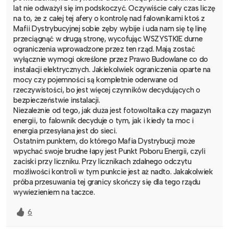
lat nie odważył się im podskoczyć. Oczywiście cały czas liczę
na to, że z całej tej afery o kontrolę nad falownikami ktoś z
Mafii Dystrybucyjnej sobie zęby wybije i uda nam się tę linę
przeciągnąć w drugą stronę, wycofując WSZYSTKIE durne
ograniczenia wprowadzone przez ten rząd. Mają zostać
wyłącznie wymogi określone przez Prawo Budowlane co do
instalacji elektrycznych. Jakiekolwiek ograniczenia oparte na
mocy czy pojemności są kompletnie oderwane od
rzeczywistości, bo jest więcej czynników decydujących o
bezpieczeństwie instalacji.
Niezależnie od tego, jak duża jest fotowoltaika czy magazyn
energii, to falownik decyduje o tym, jak i kiedy ta moc i
energia przesyłana jest do sieci.
Ostatnim punktem, do którego Mafia Dystrybucji może
wpychać swoje brudne łapy jest Punkt Poboru Energii, czyli
zaciski przy liczniku. Przy licznikach zdalnego odczytu
możliwości kontroli w tym punkcie jest aż nadto. Jakakolwiek
próba przesuwania tej granicy skończy się dla tego rządu
wywiezieniem na taczce.
6