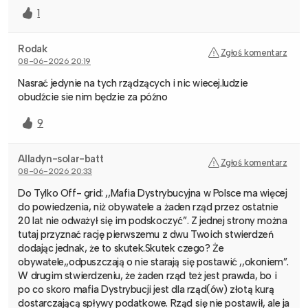
1
Rodak
Zgłoś komentarz
08-06-2026 20:19
Nasrać jedynie na tych rządzących i nic wiecej.ludzie
obudźcie sie nim będzie za późno
9
Alladyn-solar-batt
Zgłoś komentarz
08-06-2026 20:33
Do Tylko Off- grid: ,,Mafia Dystrybucyjna w Polsce ma więcej
do powiedzenia, niż obywatele a żaden rząd przez ostatnie
20 lat nie odważył się im podskoczyć”. Z jednej strony można
tutaj przyznać rację pierwszemu z dwu Twoich stwierdzeń
dodając jednak, że to skutek.Skutek czego? Że
obywatele,,odpuszczają o nie starają się postawić ,,okoniem”.
W drugim stwierdzeniu, że żaden rząd też jest prawda, bo i
po co skoro mafia Dystrybucji jest dla rząd(ów) złotą kurą
dostarczającą spływy podatkowe. Rząd się nie postawił, ale ja