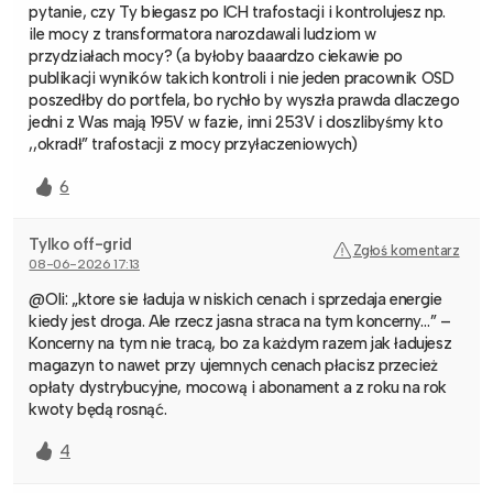
pytanie, czy Ty biegasz po ICH trafostacji i kontrolujesz np.
ile mocy z transformatora narozdawali ludziom w
przydziałach mocy? (a byłoby baaardzo ciekawie po
publikacji wyników takich kontroli i nie jeden pracownik OSD
poszedłby do portfela, bo rychło by wyszła prawda dlaczego
jedni z Was mają 195V w fazie, inni 253V i doszlibyśmy kto
,,okradł” trafostacji z mocy przyłaczeniowych)
6
Tylko off-grid
Zgłoś komentarz
08-06-2026 17:13
@Oli: „ktore sie ładuja w niskich cenach i sprzedaja energie
kiedy jest droga. Ale rzecz jasna straca na tym koncerny…” –
Koncerny na tym nie tracą, bo za każdym razem jak ładujesz
magazyn to nawet przy ujemnych cenach płacisz przecież
opłaty dystrybucyjne, mocową i abonament a z roku na rok
kwoty będą rosnąć.
4