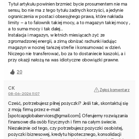
Tytuł artykułu powinien brzmieć bycie prosumentem nie ma
sensu, bo nie ma z tego tytułu żadnych korzyści, a jedynie
ograniczenia w postaci obsesyjnego prawa, które nakłada
limity – a to falownik takiej mocy, a to magazyn takiej mocy ,
a to suma mocy i tak dalej…
Instalacja i magazyn, w letnich miesiącach żyć ze
zgromadzonej energii, a zimą obniżać rachunki ładując
magazyn w nocnej tańszej strefie i konsumować w dzień.
Niczego nie transferować, bo za to dostaniecie kaszoki, a i
przy okazji nałożą na was idiotyczne obowiązki prawne.
20
CK
Zgłoś komentarz
08-06-2026 11:07
Cześć, potrzebujesz pilnej pożyczki? Jeśli tak, skontaktuj się
z moją firmą przez e-mail:
[spotcapglobalservices@gmail.com]. Oferujemy rozwiązania
finansowe dla osób fizycznych i firm na całym świecie.
Niezależnie od tego, czy potrzebujesz pożyczki osobistej,
pożyczki biznesowej, kredytu hipotecznego, konsolidacji