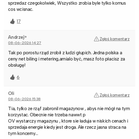
sprzedaz czegokolwiek, Wszystko zrobia byle tylko komus
cos wcisnac.
17
Andrzej⁹
Zgłoś komentarz
08-06-2026 14:27
Tak po porostu rząd zrobił z ludzi głupich. Jedna polska a
ceny net biling i metering,amialo być, masz foto płacisz za
obsługę!
6
Oli
Zgłoś komentarz
08-06-2026 15:38
Tia, tylko że rząf zabronil magazynow , abys nie mógł na tym
korzystac. Obecnie nie trzeba nawwt p
OV wystarczy magazynu , ktore sie ładuja w niskich cenach i
sprzedaja energie kiedy jest droga. Ale rzecz jasna straca na
tym koncerny…