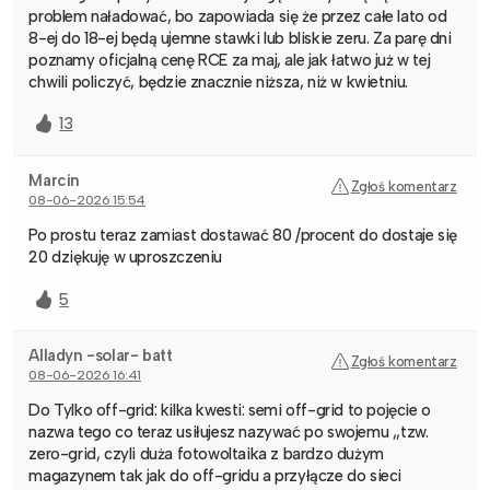
problem naładować, bo zapowiada się że przez całe lato od
8-ej do 18-ej będą ujemne stawki lub bliskie zeru. Za parę dni
poznamy oficjalną cenę RCE za maj, ale jak łatwo już w tej
chwili policzyć, będzie znacznie niższa, niż w kwietniu.
13
Marcin
Zgłoś komentarz
08-06-2026 15:54
Po prostu teraz zamiast dostawać 80 /procent do dostaje się
20 dziękuję w uproszczeniu
5
Alladyn -solar- batt
Zgłoś komentarz
08-06-2026 16:41
Do Tylko off-grid: kilka kwesti: semi off-grid to pojęcie o
nazwa tego co teraz usiłujesz nazywać po swojemu ,,tzw.
zero-grid, czyli duża fotowoltaika z bardzo dużym
magazynem tak jak do off-gridu a przyłącze do sieci