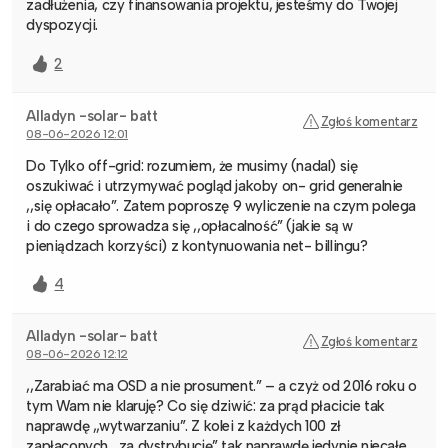
zadłużenia, czy finansowania projektu, jesteśmy do Twojej
dyspozycji.
2
Alladyn -solar- batt
Zgłoś komentarz
08-06-2026 12:01
Do Tylko off-grid: rozumiem, że musimy (nadal) się
oszukiwać i utrzymywać pogląd jakoby on- grid generalnie
,,się opłacało”. Zatem poproszę 9 wyliczenie na czym polega
i do czego sprowadza się ,,opłacalność” (jakie są w
pieniądzach korzyści) z kontynuowania net- billingu?
4
Alladyn -solar- batt
Zgłoś komentarz
08-06-2026 12:12
,,Zarabiać ma OSD a nie prosument.” – a czyż od 2016 roku o
tym Wam nie klaruję? Co się dziwić: za prąd płacicie tak
naprawdę ,,wytwarzaniu”. Z kolei z każdych 100 zł
zapłaconych ,,za dystrybucję” tak naprawdę jedynie niecałe