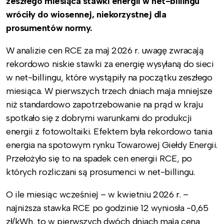
zeszłego miesiąca stawki energii w net-billingu
wróciły do wiosennej, niekorzystnej dla
prosumentów normy.
W analizie cen RCE za maj 2026 r. uwagę zwracają
rekordowo niskie stawki za energię wysyłaną do sieci
w net-billingu, które wystąpiły na początku zeszłego
miesiąca. W pierwszych trzech dniach maja mniejsze
niż standardowo zapotrzebowanie na prąd w kraju
spotkało się z dobrymi warunkami do produkcji
energii z fotowoltaiki. Efektem była rekordowo tania
energia na spotowym rynku Towarowej Giełdy Energii.
Przełożyło się to na spadek cen energii RCE, po
których rozliczani są prosumenci w net-billingu.
O ile miesiąc wcześniej – w kwietniu 2026 r. –
najniższa stawka RCE po godzinie 12 wyniosła -0,65
zł/kWh, to w pierwszych dwóch dniach maja cena