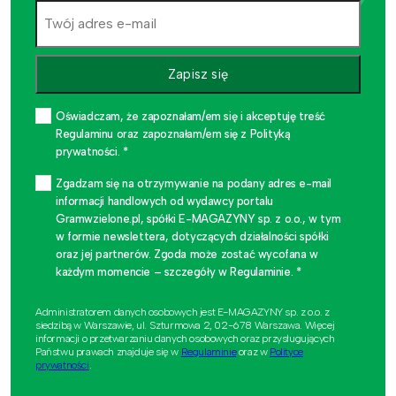
Zapisz się
Oświadczam, że zapoznałam/em się i akceptuję treść
Regulaminu oraz zapoznałam/em się z Polityką
prywatności. *
Zgadzam się na otrzymywanie na podany adres e-mail
informacji handlowych od wydawcy portalu
Gramwzielone.pl, spółki E-MAGAZYNY sp. z o.o., w tym
w formie newslettera, dotyczących działalności spółki
oraz jej partnerów. Zgoda może zostać wycofana w
każdym momencie – szczegóły w Regulaminie. *
Administratorem danych osobowych jest E-MAGAZYNY sp. z o.o. z
siedzibą w Warszawie, ul. Szturmowa 2, 02-678 Warszawa. Więcej
informacji o przetwarzaniu danych osobowych oraz przysługujących
Państwu prawach znajduje się w
Regulaminie
oraz w
Polityce
prywatności
.