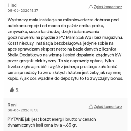
Hind
Zgłoś komentarz
08-06-2026 18:37
Wystarczy mała instalacja na mikroinwerterze dobrana pod
autokonsumpcje i od marca do października pralka,
zmywarka, suszarka chodzą dzięki balansowaniu
godzinowemu na prądzie z PV. Mam 2.5kWp i bez magazynu.
Koszt nieduży, instalacja bezobsługowa, jedynie sobie na
apce sprawdzam eksport netto na bazie danych z licznika
Shelly. Dodatkowo na wiosnę i jesień dopalanie zbędnych kW
przez grzejnik elektryczny. To się naprawdę opłaca, tylko
trzeba z głową robić i wyjść z jednego prostego założenia:
cena sprzedaży to zero złotych. Istotne jest żeby jak najmniej
kupić. A jak coś wpadnie do depozytu to to zwyczajny bonus.
9
Reni
Zgłoś komentarz
08-06-2026 18:58
PYTANIE jaki jest koszt energii brutto w cenach
dynamicznych jesli cena była -,65 gr.