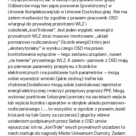
Odbiorców msją ten zapis ponownie (powtórzony) w
Umowie Kompleksowej lub w Umowie Dystrybucyjnej . Nie ma
zatem możliwości by zgodnie z prawem pracownik OSD
wtargnął do prywatnej przestrzeni WLZ i
cokolwiek,,konTrolował”. Jest jeden wyjątek: wewnątrz
prywatnych WLZ dość masowo montowano ,,układ
pomiarowo rozliczeniowy” (licznik energii) który jest
,,eksterytorialny” w wyniku czego OSD ma prawo
kontrolowania wyłącznie – tego zestawu urządzeń , nawet
,,na terenie” prywatnego WLZ. A zatem- panowie z OSD mają
po pierwsze parametry przepływu z liczników
elektronicznych i na podstawie tych parametrów – mogą
sobie wywodzić wnioski (jakie zechcą) trafne lub
chybione.Dodatkowo mogą sobie zainstalować rejestrator
energii elektrycznej i mierzyć przepływy poprzez PPE. Mogą
wykonać punktowe (okazyjne) pomiary na zaciskach wejścia
lub wyjścia licznika i aparatów w obrębie układu pomiarowo-
rozliczeniowego i ……to wszystko w zgodzie z prawem.Jezeli
ktoś jest na tyle (sorry za szczerość) głupi by wbrew
ustaleniom podpisanych przez Siebie z OSD umów
wpuszczać ich na ,,konTrole” swych prywatnych urzadzeń to
niech startuje do nagrody Mister Uniwersum Durnoty. Zadam