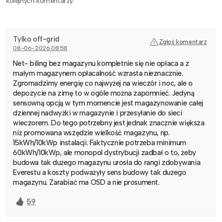
kolejnych komentarzy.
Tylko off-grid
Zgłoś komentarz
08-06-2026 08:58
Net- biling bez magazynu kompletnie się nie opłaca a z
małym magazynem opłacalność wzrasta nieznacznie.
Zgromadzimy energię co najwyżej na wieczór i noc, ale o
depozycie na zimę to w ogóle można zapomnieć. Jedyną
sensowną opcją w tym momencie jest magazynowanie całej
dziennej nadwyżki w magazynie i przesyłanie do sieci
wieczorem. Do tego potrzebny jest jednak znacznie większa
niż promowana wszędzie wielkość magazynu, np.
15kWh/10kWp instalacji. Faktycznie potrzeba minimum
60kWh/10kWp, ale monopol dystrybucji zadbał o to, żeby
budowa tak dużego magazynu urosła do rangi zdobywania
Everestu a koszty podważyły sens budowy tak dużego
magazynu. Zarabiać ma OSD a nie prosument.
59