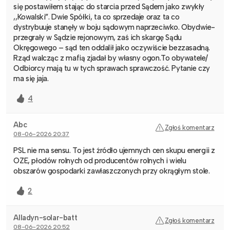
się postawiłem stając do starcia przed Sądem jako zwykły
,,Kowalski”. Dwie Spółki, ta co sprzedaje oraz ta co
dystrybuuje stanęły w boju sądowym naprzeciwko. Obydwie-
przegrały w Sądzie rejonowym, zaś ich skargę Sądu
Okręgowego – sąd ten oddalił jako oczywiście bezzasadną.
Rząd walcząc z mafią zjadał by własny ogon.To obywatele/
Odbiorcy mają tu w tych sprawach sprawczość. Pytanie czy
ma się jaja.
4
Abc
Zgłoś komentarz
08-06-2026 20:37
PSL nie ma sensu. To jest źródło ujemnych cen skupu energii z
OZE, płodów rolnych od producentów rolnych i wielu
obszarów gospodarki zawłaszczonych przy okrągłym stole.
2
Alladyn-solar-batt
Zgłoś komentarz
08-06-2026 20:52