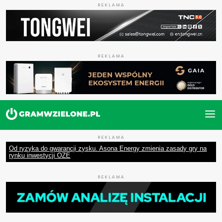
REKLAMA
REKLAMA
REKLAMA
Od ryzyka do gwarancji zysku. Asona Energy zmienia zasady gry na
rynku inwestycji OZE
REKLAMA