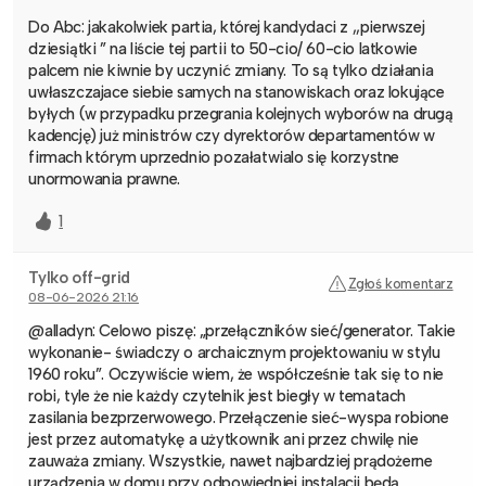
Do Abc: jakakolwiek partia, której kandydaci z ,,pierwszej
dziesiątki ” na liście tej partii to 50-cio/ 60-cio latkowie
palcem nie kiwnie by uczynić zmiany. To są tylko działania
uwłaszczajace siebie samych na stanowiskach oraz lokujące
byłych (w przypadku przegrania kolejnych wyborów na drugą
kadencję) już ministrów czy dyrektorów departamentów w
firmach którym uprzednio pozałatwialo się korzystne
unormowania prawne.
1
Tylko off-grid
Zgłoś komentarz
08-06-2026 21:16
@alladyn: Celowo piszę: „przełączników sieć/generator. Takie
wykonanie- świadczy o archaicznym projektowaniu w stylu
1960 roku”. Oczywiście wiem, że współcześnie tak się to nie
robi, tyle że nie każdy czytelnik jest biegły w tematach
zasilania bezprzerwowego. Przełączenie sieć-wyspa robione
jest przez automatykę a użytkownik ani przez chwilę nie
zauważa zmiany. Wszystkie, nawet najbardziej prądożerne
urządzenia w domu przy odpowiedniej instalacji będą