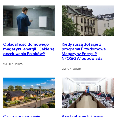
Opłacalność domowego
Kiedy ruszą dotacje z
magazynu energii – jakie są
programu Przydomowe
oczekiwania Polaków?
Magazyny Energii?
NFOŚiGW odpowiada
24-07-2026
22-07-2026
Czy rozporządzenie
Rząd zatwierdził nowe