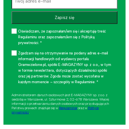
Zapisz się
Oświadczam, że zapoznałam/em się i akceptuję treść
Regulaminu oraz zapoznałam/em się z Polityką
prywatności. *
Zgadzam się na otrzymywanie na podany adres e-mail
informacji handlowych od wydawcy portalu
Gramwzielone.pl, spółki E-MAGAZYNY sp. z o.o., w tym
w formie newslettera, dotyczących działalności spółki
oraz jej partnerów. Zgoda może zostać wycofana w
każdym momencie – szczegóły w Regulaminie. *
Administratorem danych osobowych jest E-MAGAZYNY sp. z o.o. z
siedzibą w Warszawie, ul. Szturmowa 2, 02-678 Warszawa. Więcej
informacji o przetwarzaniu danych osobowych oraz przysługujących
Państwu prawach znajduje się w
Regulaminie
oraz w
Polityce
prywatności
.