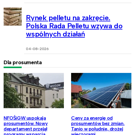
Rynek pelletu na zakręcie.
Polska Rada Pelletu wzywa do
wspólnych działań
04-08-2026
Dla prosumenta
NFOŚiGW uspokaja
Ceny za energię od
prosumentów. Nowy
prosumentów bez zmian.
departament przejął
Tanio w południe, drożej
programy wsparcia
wieczorami