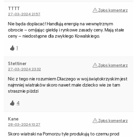
TTTT
Zgłoś komentarz
27-03-2024 21:57
Nie będa doplacać! Handlują energię na wewnętrznym
obrocie – omijając giełdę i rynkowe zasady ceny. Mają stałe
ceny – niedostępne dla zwykłego Kowalskiego.
1
Stettiner
Zgłoś komentarz
27-03-2024 23:32
Nic z tego nie rozumiem Dlaczego w woj.świętokrzyskim jest
najmniej wiatraków skoro nawet małe dziecko wie że tam
strasznie piździ
4
Kane
Zgłoś komentarz
28-03-2024 10:27
Skoro wiatraki na Pomorzu tyle produkują to czemu prod