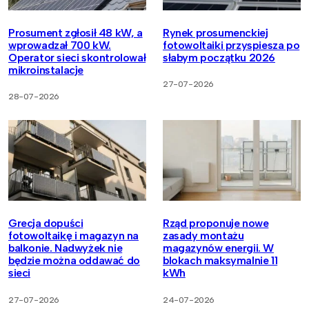
Prosument zgłosił 48 kW, a
Rynek prosumenckiej
wprowadzał 700 kW.
fotowoltaiki przyspiesza po
Operator sieci skontrolował
słabym początku 2026
mikroinstalacje
27-07-2026
28-07-2026
Grecja dopuści
Rząd proponuje nowe
fotowoltaikę i magazyn na
zasady montażu
balkonie. Nadwyżek nie
magazynów energii. W
będzie można oddawać do
blokach maksymalnie 11
sieci
kWh
27-07-2026
24-07-2026