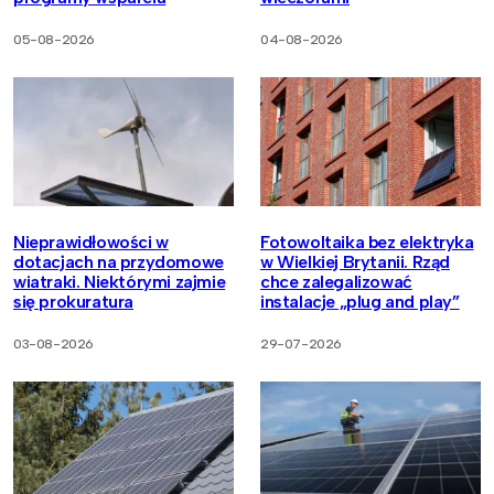
05-08-2026
04-08-2026
Nieprawidłowości w
Fotowoltaika bez elektryka
dotacjach na przydomowe
w Wielkiej Brytanii. Rząd
wiatraki. Niektórymi zajmie
chce zalegalizować
się prokuratura
instalacje „plug and play”
03-08-2026
29-07-2026