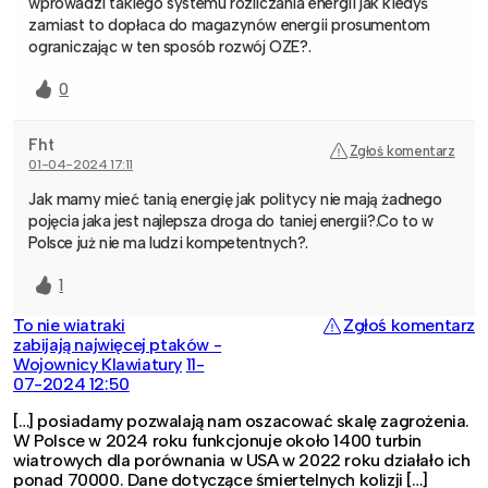
wprowadzi takiego systemu rozliczania energii jak kiedyś
zamiast to dopłaca do magazynów energii prosumentom
ograniczając w ten sposób rozwój OZE?.
0
Fht
Zgłoś komentarz
01-04-2024 17:11
Jak mamy mieć tanią energię jak politycy nie mają żadnego
pojęcia jaka jest najlepsza droga do taniej energii?.Co to w
Polsce już nie ma ludzi kompetentnych?.
1
To nie wiatraki
Zgłoś komentarz
zabijają najwięcej ptaków -
Wojownicy Klawiatury
11-
07-2024 12:50
[…] posiadamy pozwalają nam oszacować skalę zagrożenia.
W Polsce w 2024 roku funkcjonuje około 1400 turbin
wiatrowych dla porównania w USA w 2022 roku działało ich
ponad 70000. Dane dotyczące śmiertelnych kolizji […]