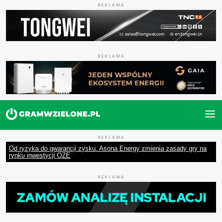
REKLAMA
REKLAMA
REKLAMA
Od ryzyka do gwarancji zysku. Asona Energy zmienia zasady gry na
rynku inwestycji OZE
REKLAMA