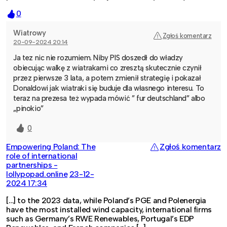
0
Wiatrowy
Zgłoś komentarz
20-09-2024 20:14
Ja tez nic nie rozumiem. Niby PIS doszedł do władzy
obiecując walkę z wiatrakami co zresztą skutecznie czynił
przez pierwsze 3 lata, a potem zmienił strategię i pokazał
Donaldowi jak wiatraki się buduje dla własnego interesu. To
teraz na prezesa też wypada mówić ” fur deutschland” albo
„pinokio”
0
Empowering Poland: The
Zgłoś komentarz
role of international
partnerships -
lollypopad.online
23-12-
2024 17:34
[…] to the 2023 data, while Poland’s PGE and Polenergia
have the most installed wind capacity, international firms
such as Germany’s RWE Renewables, Portugal’s EDP