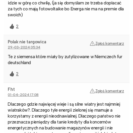
idzie w górę co chwilę, (ja się domyślam że trzeba dopłacać
za tych co mają fotowoltaike bo Energa nie ma na premie dla
swoich)
2
Polak nie targowica
Zgłoś komentarz
29-03-2024 05:34
Te z siemensa które miały by zutylizowane w Niemczech fur
deutschland
2
Fht
Zgłoś komentarz
01-04-2024 17:08
Dlaczego gdzie najwięcej wieje i są silne wiatry jest najmniej
wiatraków?. Dlaczego tyle energii zielonej się marnuje a
korzystamy z energii nieodnawialnej. Dlaczego państwo nie
przeznacza pieniędzy dla tanie kredyty dla koncernów
energetycznych na budowanie magazynów energii i nie