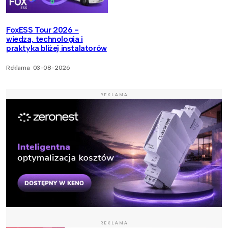
FoxESS Tour 2026 -
wiedza, technologia i
praktyka bliżej instalatorów
Reklama
03-08-2026
REKLAMA
REKLAMA