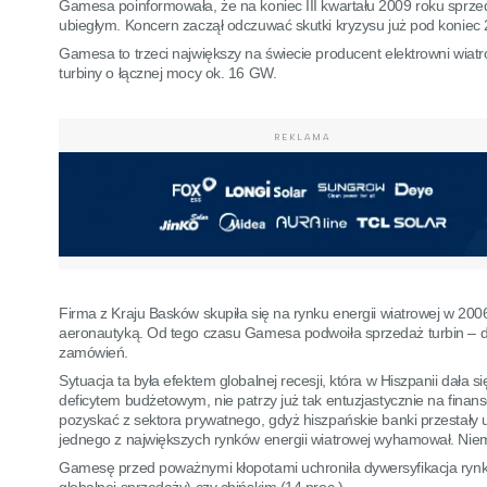
Gamesa poinformowała, że na koniec III kwartału 2009 roku sprze
ubiegłym.
Koncern zaczął odczuwać skutki kryzysu już pod koniec
Gamesa to trzeci największy na świecie producent elektrowni wiatr
turbiny o łącznej mocy ok. 16 GW.
REKLAMA
Firma z Kraju Basków skupiła się na rynku energii wiatrowej w 2006
aeronautyką. Od tego czasu Gamesa podwoiła sprzedaż turbin – 
zamówień.
Sytuacja ta była efektem globalnej recesji, która w Hiszpanii dała
deficytem budżetowym, nie patrzy już tak entuzjastycznie na finans
pozyskać z sektora prywatnego, gdyż hiszpańskie banki przestały ud
jednego z największych rynków energii wiatrowej wyhamował. Niemn
Gamesę przed poważnymi kłopotami uchroniła dywersyfikacja rynk
globalnej sprzedaży) czy chińskim (14 proc.).