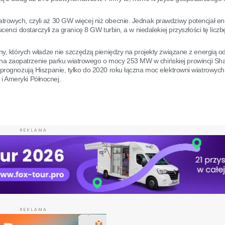
rowych, czyli aż 30 GW więcej niż obecnie. Jednak prawdziwy potencjał en
cenci dostarczyli za granicę 8 GW turbin, a w niedalekiej przyszłości tę lic
ny, których władze nie szczędzą pieniędzy na projekty związane z energią o
a zaopatrzenie parku wiatrowego o mocy 253 MW w chińskiej prowincji Sh
 prognozują Hiszpanie, tylko do 2020 roku łączna moc elektrowni wiatrowyc
i Ameryki Północnej.
REKLAMA
REKLAMA