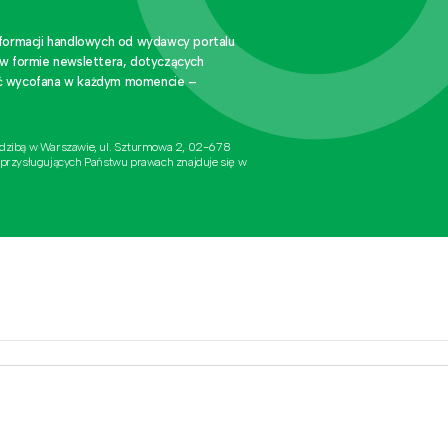
nformacji handlowych od wydawcy portalu
 w formie newslettera, dotyczących
stać wycofana w każdym momencie –
edzibą w Warszawie, ul. Szturmowa 2, 02-678
 przysługujących Państwu prawach znajduje się w