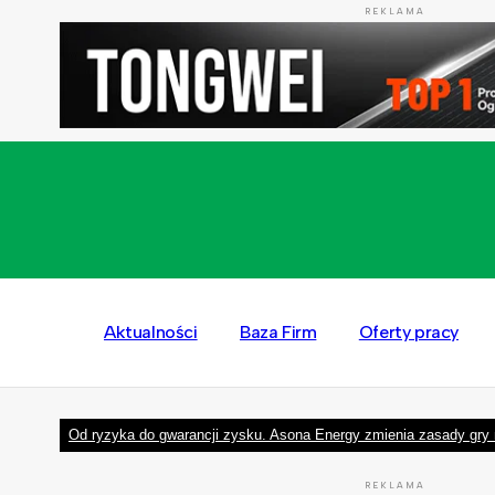
REKLAMA
Aktualności
Baza Firm
Oferty pracy
Od ryzyka do gwarancji zysku. Asona Energy zmienia zasady gry 
REKLAMA