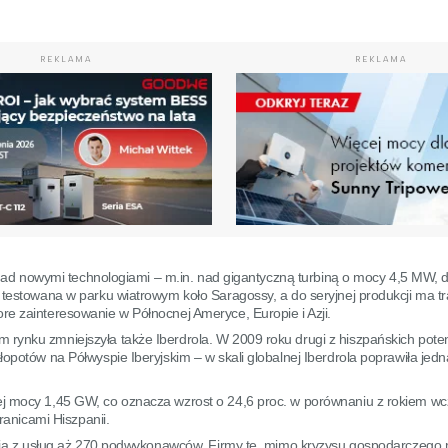
REKLAMA
REKLAMA
e nad nowymi technologiami – m.in. nad gigantyczną turbiną o mocy 4,5 MW, d
testowana w parku wiatrowym koło Saragossy, a do seryjnej produkcji ma traf
e zainteresowanie w Północnej Ameryce, Europie i Azji.
rynku zmniejszyła także Iberdrola. W 2009 roku drugi z hiszpańskich pote
opotów na Półwyspie Iberyjskim – w skali globalnej Iberdrola poprawiła jed
ej mocy 1,45 GW, co oznacza wzrost o 24,6 proc. w porównaniu z rokiem wc
ranicami Hiszpanii.
stają z usług aż 270 podwykonawców. Firmy te, mimo kryzysu gospodarczego