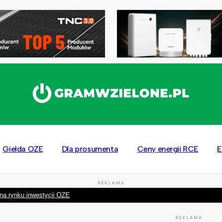
Giełda OZE
Dla prosumenta
Ceny energii RCE
E
REKLAMA
na rynku inwestycji OZE
REKLAMA