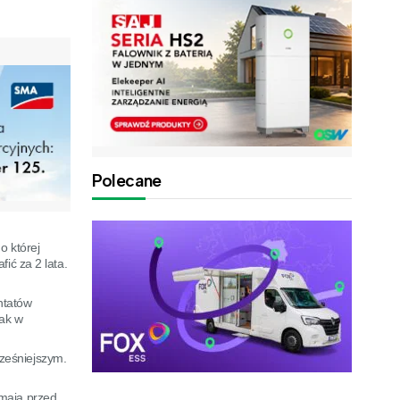
Polecane
o której
ić za 2 lata.
ntatów
nak w
ześniejszym.
 mają przed