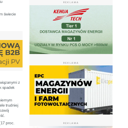
ku
REKLAMA
ym świecie
REKLAMA
związanymi z
k spadek
dmiernym
le trudniej
rozwój
ść.
17 proc.
REKLAMA