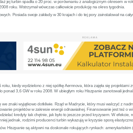
daż jej turbin spadła o 20 proc. w porównaniu z analogicznym okresem w ro
 2008 roku. Wstrzymał wówczas całkowicie produkcję na okres tygodnia.
owych. Posiada swoje zakłady w 30 krajach i do tej pory zainstalował na cał
REKLAMA
 roku, kiedy wydzielono z niej spółkę Aernnova, która zajęła się projektami 
do ponad 3,6 GW w roku 2008. W ubiegłym roku Hiszpanie zanotowali jedna
 się we znaki wyjątkowo dotkliwie. Rząd w Madrycie, który musi walczyć z na
owanie projektów w zakresie energii odnawialnej. Finansowanie jest też o wie
zielać kredyty tak chętnie, jak było to jeszcze przed kryzysem. W efekcie, 
iej jednak, rodzimi producenci turbin wykazują w kryzysie sporą elastyczno
ów. Hiszpanie są aktywni na doskonale rokujących rynkach: amerykańskim (