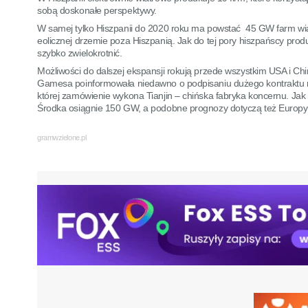
sobą doskonałe perspektywy.
W samej tylko Hiszpanii do 2020 roku ma powstać 45 GW farm wiat
eolicznej drzemie poza Hiszpanią. Jak do tej pory hiszpańscy produ
szybko zwielokrotnić.
Możliwości do dalszej ekspansji rokują przede wszystkim USA i Chi
Gamesa poinformowała niedawno o podpisaniu dużego kontraktu n
której zamówienie wykona Tianjin – chińska fabryka koncernu. Jak
Środka osiągnie 150 GW, a podobne prognozy dotyczą też Europy 
gramwzielone.pl