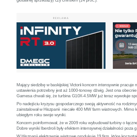
REKLAMA
Mający siedzibę w baskijskiej Victorii koncern intensywnie pracuj
ustawienia potrzebny jest aż 1000-tonowy dźwig. Jest ona obecnie 
Gamesa chwali się, że turbina G10X-4.5MW już teraz wywołuje spor
Po nadejściu kryzysu gospodarczego swoją aktywność na rodzimym 
zainstalował w Hiszpanii niecałe 400 MW farm wiatrowych. Mimo kł
ubiegłym roku swoje wyniki.
Koncern poinformował, że w 2009 roku wybudował turbiny o łączn
Dobre wyniki Iberdroli były efektem intensywnej działalności poza g
W Hiszpanii elektrownie wiatrowe produkuje 19 firm, które korzy