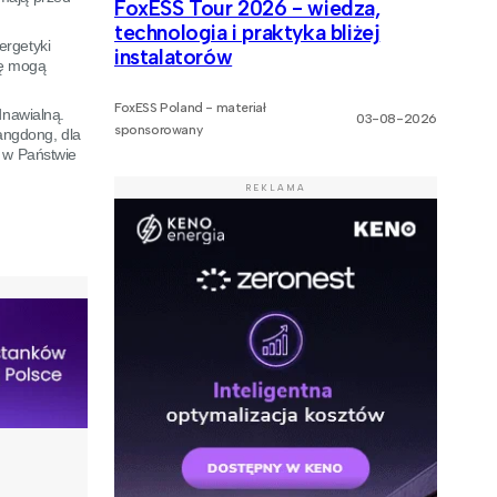
FoxESS Tour 2026 - wiedza,
technologia i praktyka bliżej
ergetyki
instalatorów
zbę mogą
FoxESS Poland - materiał
dnawialną.
03-08-2026
sponsorowany
angdong, dla
h w Państwie
REKLAMA