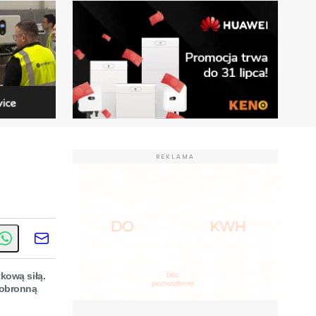
REKLAMA
kową siłą.
 obronną