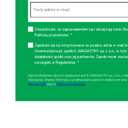
Oświadczam, że zapoznałam/em się i akceptuję treść Re
Polityką prywatności. *
Zgadzam się na otrzymywanie na podany adres e-mail i
Gramwzielone.pl, spółki E-MAGAZYNY sp. z o.o., w tym
działalności spółki oraz jej partnerów. Zgoda może zo
szczegóły w Regulaminie. *
Administratorem danych osobowych jest E-MAGAZYNY sp. z o.o. z si
Warszawa. Więcej informacji o przetwarzaniu danych osobowych oraz
Regulaminie
oraz w
Polityce prywatności
.