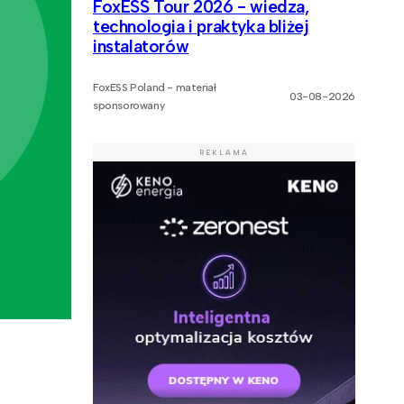
FoxESS Tour 2026 - wiedza,
technologia i praktyka bliżej
instalatorów
FoxESS Poland - materiał
03-08-2026
sponsorowany
REKLAMA