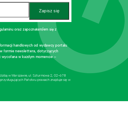
Zapisz się
gulaminu oraz zapoznałam/em się z
nformacji handlowych od wydawcy portalu
 w formie newslettera, dotyczących
stać wycofana w każdym momencie –
edzibą w Warszawie, ul. Szturmowa 2, 02-678
 przysługujących Państwu prawach znajduje się w