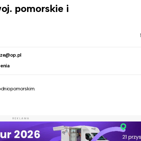
oj. pomorskie i
oze@op.pl
enia
hodniopomorskim.
REKLAMA