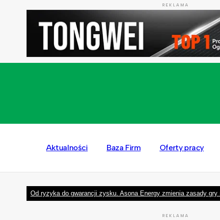
REKLAMA
Aktualności
Baza Firm
Oferty pracy
Od ryzyka do gwarancji zysku. Asona Energy zmienia zasady gry 
REKLAMA