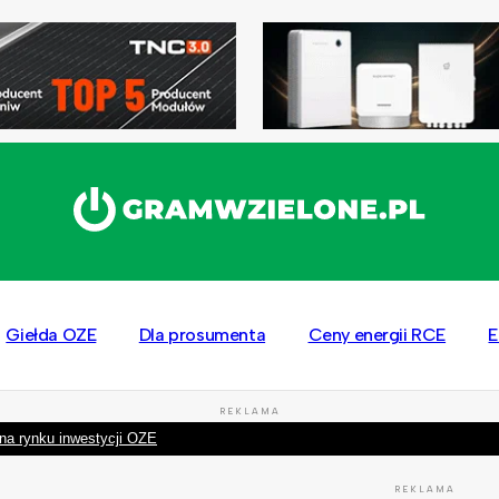
Giełda OZE
Dla prosumenta
Ceny energii RCE
E
REKLAMA
na rynku inwestycji OZE
REKLAMA