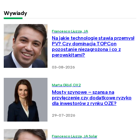
Wywiady
Francesco Liuzza, JA
Na jakie technologie stawia przemysł
PV? Czy dominacja TOPCon
pozostanie niezagrożona i co z
perowskitami?
03-08-2026
Marta Głód, OX2
Mosty szynowe – szansa na
przyłączenie czy dodatkowe ryzyko
dla inwestorów z rynku OZE?
29-07-2026
Francesco Liuzza, JA Solar