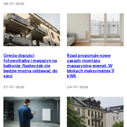
28-07-2026
Grecja dopuści
Rząd proponuje nowe
fotowoltaikę i magazyn na
zasady montażu
balkonie. Nadwyżek nie
magazynów energii. W
będzie można oddawać do
blokach maksymalnie 11
sieci
kWh
27-07-2026
24-07-2026