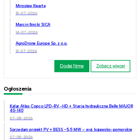
Mirosław Kwarta
15-07-2026
Marcin Ilnicki SICA
14-07-2026
AgroDrone Europe Sp. z o.o.
13-07-2026
Dodaj firmę
Zobacz więcej
Ogłoszenia
Kafar Atlas Copco LPD-RV -HD + Stacja hydrauliczna Belle MAJOR
40-140
07-08-2026
Sprzedam projekt PV + BESS ~5,5 MW – woj. kujawsko-pomorskie
07-08-2026