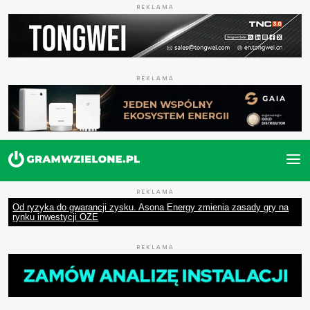
REKLAMA
REKLAMA
REKLAMA
Od ryzyka do gwarancji zysku. Asona Energy zmienia zasady gry na
rynku inwestycji OZE
REKLAMA