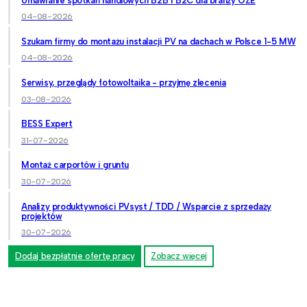
Umawianie spotkań handlowych B2B i B2C dla branży OZE
04-08-2026
Szukam firmy do montażu instalacji PV na dachach w Polsce 1-5 MW
04-08-2026
Serwisy, przeglądy fotowoltaika - przyjmę zlecenia
03-08-2026
BESS Expert
31-07-2026
Montaż carportów i gruntu
30-07-2026
Analizy produktywności PVsyst / TDD / Wsparcie z sprzedaży
projektów
30-07-2026
Dodaj bezpłatnie ofertę pracy
Zobacz więcej