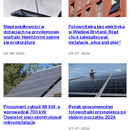
Nieprawidłowości w
Fotowoltaika bez elektryka
dotacjach na przydomowe
w Wielkiej Brytanii. Rząd
wiatraki. Niektórymi zajmie
chce zalegalizować
się prokuratura
instalacje „plug and play”
03-08-2026
29-07-2026
Prosument zgłosił 48 kW, a
Rynek prosumenckiej
wprowadzał 700 kW.
fotowoltaiki przyspiesza po
Operator sieci skontrolował
słabym początku 2026
mikroinstalacje
27-07-2026