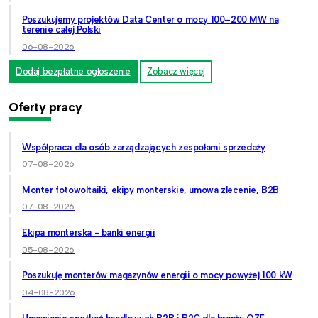
Poszukujemy projektów Data Center o mocy 100–200 MW na
terenie całej Polski
06-08-2026
Dodaj bezpłatne ogłoszenie
Zobacz więcej
Oferty pracy
Współpraca dla osób zarządzających zespołami sprzedaży
07-08-2026
Monter fotowoltaiki, ekipy monterskie, umowa zlecenie, B2B
07-08-2026
Ekipa monterska - banki energii
05-08-2026
Poszukuję monterów magazynów energii o mocy powyżej 100 kW
04-08-2026