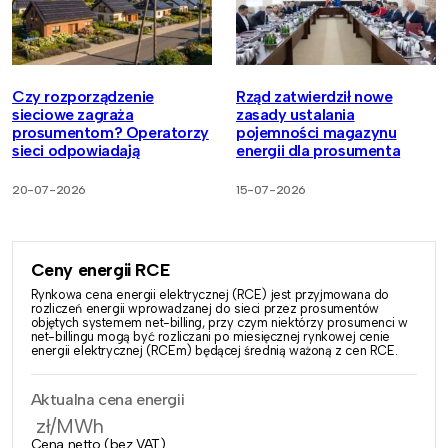
Czy rozporządzenie
Rząd zatwierdził nowe
sieciowe zagraża
zasady ustalania
prosumentom? Operatorzy
pojemności magazynu
sieci odpowiadają
energii dla prosumenta
20-07-2026
15-07-2026
Ceny energii RCE
Rynkowa cena energii elektrycznej (RCE) jest przyjmowana do
rozliczeń energii wprowadzanej do sieci przez prosumentów
objętych systemem net-billing, przy czym niektórzy prosumenci w
net-billingu mogą być rozliczani po miesięcznej rynkowej cenie
energii elektrycznej (RCEm) będącej średnią ważoną z cen RCE.
Aktualna cena energii
zł/MWh
Cena netto (bez VAT)