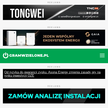
REKLAMA
REKLAMA
REKLAMA
Od ryzyka do gwarancji zysku. Asona Energy zmienia zasady gry na
rynku inwestycji OZE
REKLAMA