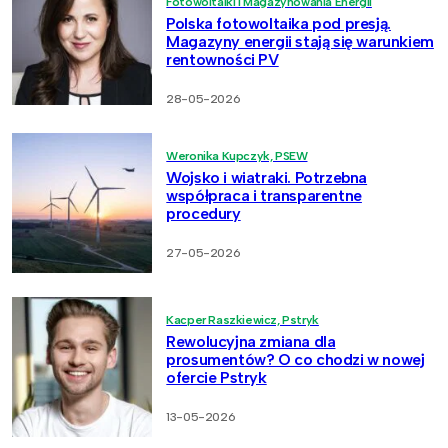
Fotowoltaiki i Magazynowania Energii
Polska fotowoltaika pod presją.
Magazyny energii stają się warunkiem
rentowności PV
28-05-2026
Weronika Kupczyk, PSEW
Wojsko i wiatraki. Potrzebna
współpraca i transparentne
procedury
27-05-2026
Kacper Raszkiewicz, Pstryk
Rewolucyjna zmiana dla
prosumentów? O co chodzi w nowej
ofercie Pstryk
13-05-2026