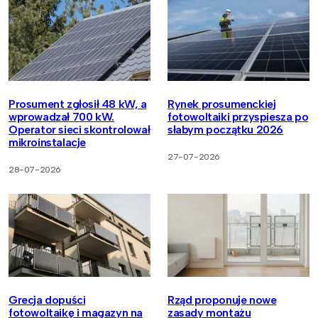
Prosument zgłosił 48 kW, a
Rynek prosumenckiej
wprowadzał 700 kW.
fotowoltaiki przyspiesza po
Operator sieci skontrolował
słabym początku 2026
mikroinstalacje
27-07-2026
28-07-2026
Grecja dopuści
Rząd proponuje nowe
fotowoltaikę i magazyn na
zasady montażu