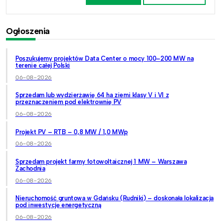
Ogłoszenia
Poszukujemy projektów Data Center o mocy 100–200 MW na
terenie całej Polski
06-08-2026
Sprzedam lub wydzierżawię 64 ha ziemi klasy V i VI z
przeznaczeniem pod elektrownię PV
06-08-2026
Projekt PV – RTB – 0,8 MW / 1,0 MWp
06-08-2026
Sprzedam projekt farmy fotowoltaicznej 1 MW – Warszawa
Zachodnia
06-08-2026
Nieruchomość gruntowa w Gdańsku (Rudniki) – doskonała lokalizacja
pod inwestycję energetyczną
06-08-2026