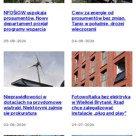
NFOŚiGW uspokaja
Ceny za energię od
prosumentów. Nowy
prosumentów bez zmian.
departament przejął
Tanio w południe, drożej
programy wsparcia
wieczorami
05-08-2026
04-08-2026
Nieprawidłowości w
Fotowoltaika bez elektryka
dotacjach na przydomowe
w Wielkiej Brytanii. Rząd
wiatraki. Niektórymi zajmie
chce zalegalizować
się prokuratura
instalacje „plug and play”
03-08-2026
29-07-2026