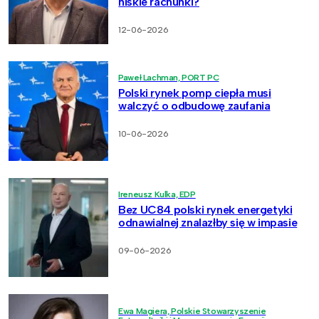
niskie rachunki?
12-06-2026
Paweł Lachman, PORT PC
Polski rynek pomp ciepła musi
walczyć o odbudowę zaufania
10-06-2026
Ireneusz Kulka, EDP
Bez UC84 polski rynek energetyki
odnawialnej znalazłby się w impasie
09-06-2026
Ewa Magiera, Polskie Stowarzyszenie