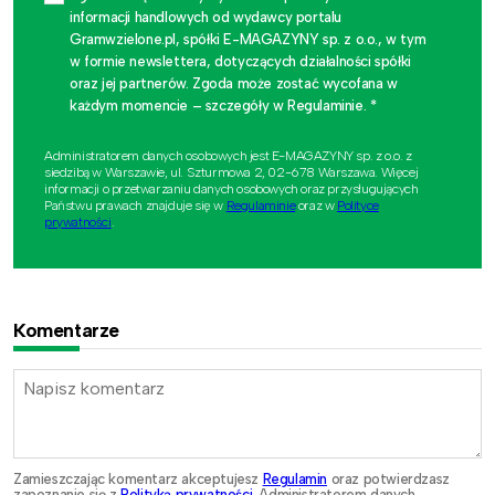
informacji handlowych od wydawcy portalu
Gramwzielone.pl, spółki E-MAGAZYNY sp. z o.o., w tym
w formie newslettera, dotyczących działalności spółki
oraz jej partnerów. Zgoda może zostać wycofana w
każdym momencie – szczegóły w Regulaminie. *
Administratorem danych osobowych jest E-MAGAZYNY sp. z o.o. z
siedzibą w Warszawie, ul. Szturmowa 2, 02-678 Warszawa. Więcej
informacji o przetwarzaniu danych osobowych oraz przysługujących
Państwu prawach znajduje się w
Regulaminie
oraz w
Polityce
prywatności
.
Komentarze
Zamieszczając komentarz akceptujesz
Regulamin
oraz potwierdzasz
zapoznanie się z
Polityką prywatności
. Administratorem danych