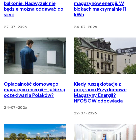
balkonie. Nadwyżek nie
magazynów energii. W
będzie można oddawać do
blokach maksymalnie 11
sieci
kWh
27-07-2026
24-07-2026
Opłacalność domowego
Kiedy ruszą dotacje z
magazynu energii – jakie są
programu Przydomowe
oczekiwania Polaków?
Magazyny Energii?
NFOŚiGW odpowiada
24-07-2026
22-07-2026