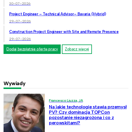
30-07-2026
Project Engineer – Technical Advisor– Bavaria (Hybrid)
29-07-2026
Construction Project Engineer with Site and Remote Presence
29-07-2026
Dodaj bezpłatnie ofertę pracy
Zobacz więcej
Wywiady
Francesco Liuzza, JA
Na jakie technologie stawia przemysł
PV? Czy dominacja TOPCon
pozostanie niezagrożona i co z
perowskitami?