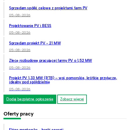
Sprzedam spółki celowe z projektami farm PV
05-08-2026
Projektowanie PV i BESS
05-08-2026
Sprzedam projekt PV - 21 MW
05-08-2026
Zlecę rozbudowę pracującej farmy PV o 1,52 MW
05-08-2026
Projekt PV 1,33 MW (RTB) – woj. pomorskie, krótkie przyłącze,
idealny pod spółdzielnię
05-08-2026
Dodaj bezpłatne ogłoszenie
Zobacz więcej
Oferty pracy
Ekipa monterska - banki energii