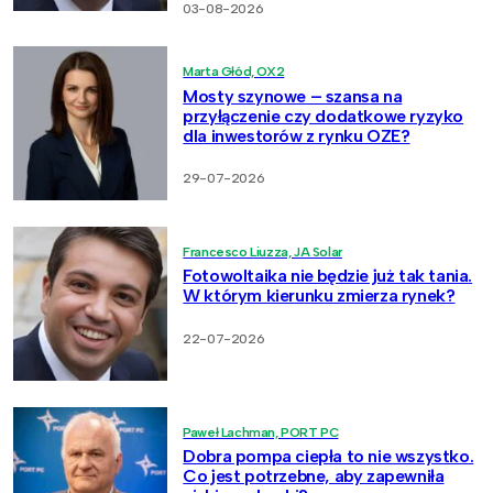
03-08-2026
Marta Głód, OX2
Mosty szynowe – szansa na
przyłączenie czy dodatkowe ryzyko
dla inwestorów z rynku OZE?
29-07-2026
Francesco Liuzza, JA Solar
Fotowoltaika nie będzie już tak tania.
W którym kierunku zmierza rynek?
22-07-2026
Paweł Lachman, PORT PC
Dobra pompa ciepła to nie wszystko.
Co jest potrzebne, aby zapewniła