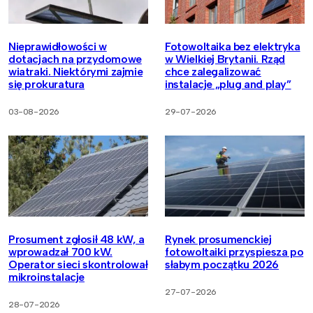
Nieprawidłowości w
Fotowoltaika bez elektryka
dotacjach na przydomowe
w Wielkiej Brytanii. Rząd
wiatraki. Niektórymi zajmie
chce zalegalizować
się prokuratura
instalacje „plug and play”
03-08-2026
29-07-2026
Prosument zgłosił 48 kW, a
Rynek prosumenckiej
wprowadzał 700 kW.
fotowoltaiki przyspiesza po
Operator sieci skontrolował
słabym początku 2026
mikroinstalacje
27-07-2026
28-07-2026