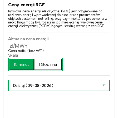
Ceny energii RCE
Rynkowa cena energii elektrycznej (RCE) jest przyjmowana do
rozliczeń energii wprowadzanej do sieci przez prosumentów
objętych systemem net-billing, przy czym niektórzy prosumenci w
net-billingu mogą być rozliczani po miesięcznej rynkowej cenie
energii elektrycznej (RCEm) będącej średnią ważoną z cen RCE.
Aktualna cena energii
zł/MWh
Cena netto (bez VAT)
Skala
15 minut
1 Godzina
Dzisiaj
(09-08-2026)