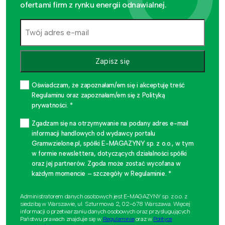
ofertami firm z rynku energii odnawialnej.
Zapisz się
Oświadczam, że zapoznałam/em się i akceptuję treść
Regulaminu oraz zapoznałam/em się z Polityką
prywatności. *
Zgadzam się na otrzymywanie na podany adres e-mail
informacji handlowych od wydawcy portalu
Gramwzielone.pl, spółki E-MAGAZYNY sp. z o.o., w tym
w formie newslettera, dotyczących działalności spółki
oraz jej partnerów. Zgoda może zostać wycofana w
każdym momencie – szczegóły w Regulaminie. *
Administratorem danych osobowych jest E-MAGAZYNY sp. z o.o. z
siedzibą w Warszawie, ul. Szturmowa 2, 02-678 Warszawa. Więcej
informacji o przetwarzaniu danych osobowych oraz przysługujących
Państwu prawach znajduje się w
Regulaminie
oraz w
Polityce