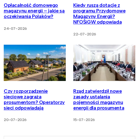
Opłacalność domowego
Kiedy ruszą dotacje z
magazynu energii – jakie są
programu Przydomowe
oczekiwania Polaków?
Magazyny Energii?
NFOŚiGW odpowiada
24-07-2026
22-07-2026
Czy rozporządzenie
Rząd zatwierdził nowe
sieciowe zagraża
zasady ustalania
prosumentom? Operatorzy
pojemności magazynu
sieci odpowiadają
energii dla prosumenta
20-07-2026
15-07-2026