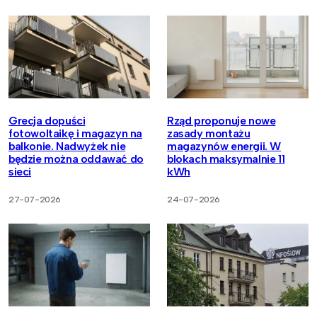
Grecja dopuści
Rząd proponuje nowe
fotowoltaikę i magazyn na
zasady montażu
balkonie. Nadwyżek nie
magazynów energii. W
będzie można oddawać do
blokach maksymalnie 11
sieci
kWh
27-07-2026
24-07-2026