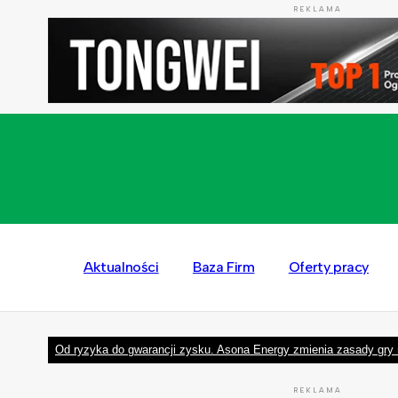
REKLAMA
Aktualności
Baza Firm
Oferty pracy
Od ryzyka do gwarancji zysku. Asona Energy zmienia zasady gry 
REKLAMA