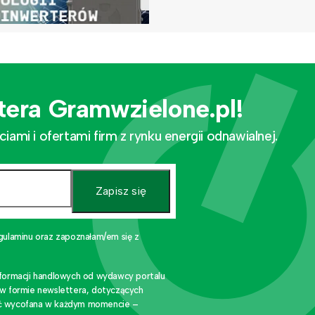
tera Gramwzielone.pl!
mi i ofertami firm z rynku energii odnawialnej.
Zapisz się
gulaminu oraz zapoznałam/em się z
nformacji handlowych od wydawcy portalu
 w formie newslettera, dotyczących
stać wycofana w każdym momencie –