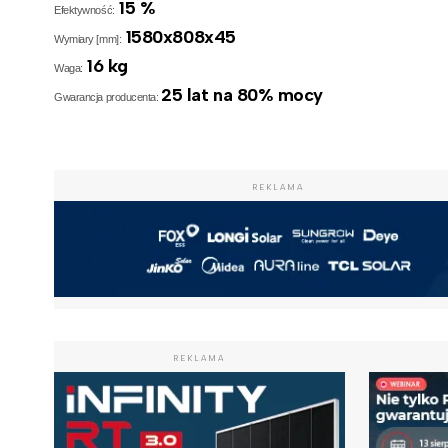
15 %
Efektywność:
1580x808x45
Wymiary [mm]:
16 kg
Waga:
25 lat na 80% mocy
Gwarancja producenta:
REKLAMA
REKLAMA