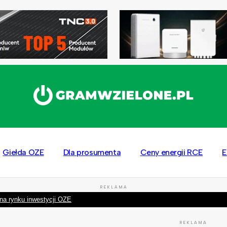
Giełda OZE
Dla prosumenta
Ceny energii RCE
E
REKLAMA
na rynku inwestycji OZE
REKLAMA