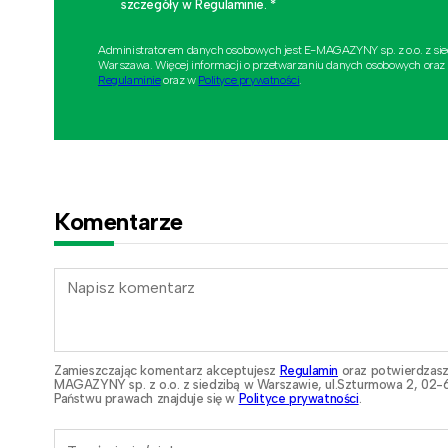
szczegóły w Regulaminie. *
Administratorem danych osobowych jest E-MAGAZYNY sp. z o.o. z si
Warszawa. Więcej informacji o przetwarzaniu danych osobowych oraz
Regulaminie
oraz w
Polityce prywatności
.
Komentarze
Zamieszczając komentarz akceptujesz
Regulamin
oraz potwierdzasz
MAGAZYNY sp. z o.o. z siedzibą w Warszawie, ul.Szturmowa 2, 02-6
Państwu prawach znajduje się w
Polityce prywatności
.