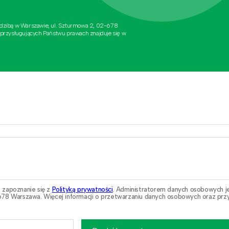
edzibą w Warszawie, ul. Szturmowa 2, 02-678
 przysługujących Państwu prawach znajduje się w
 zapoznanie się z
Polityką prywatności
. Administratorem danych osobowych j
78 Warszawa. Więcej informacji o przetwarzaniu danych osobowych oraz przy