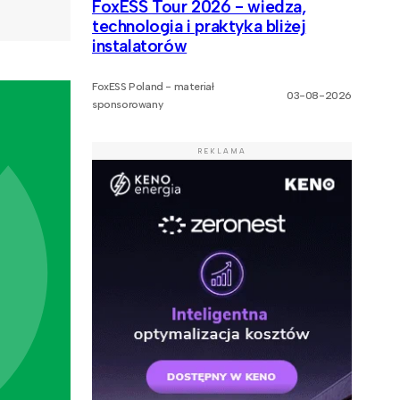
FoxESS Tour 2026 - wiedza,
technologia i praktyka bliżej
instalatorów
FoxESS Poland - materiał
03-08-2026
sponsorowany
REKLAMA