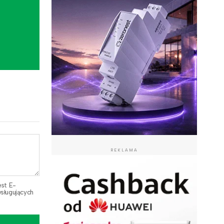
REKLAMA
est E-
sługujących