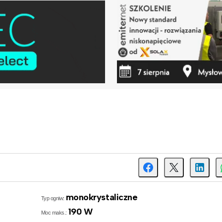
monokrystaliczne
Typ ogniw:
190 W
Moc maks.: