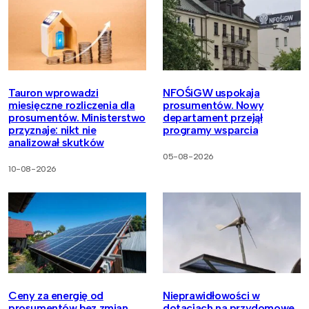
Tauron wprowadzi
NFOŚiGW uspokaja
miesięczne rozliczenia dla
prosumentów. Nowy
prosumentów. Ministerstwo
departament przejął
przyznaje: nikt nie
programy wsparcia
analizował skutków
05-08-2026
10-08-2026
Ceny za energię od
Nieprawidłowości w
prosumentów bez zmian.
dotacjach na przydomowe