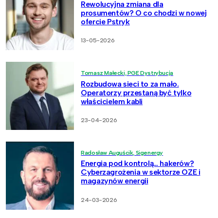
Rewolucyjna zmiana dla
prosumentów? O co chodzi w nowej
ofercie Pstryk
13-05-2026
Tomasz Małecki, PGE Dystrybucja
Rozbudowa sieci to za mało.
Operatorzy przestaną być tylko
właścicielem kabli
23-04-2026
Radosław Auguścik, Sigenergy
Energia pod kontrolą… hakerów?
Cyberzagrożenia w sektorze OZE i
magazynów energii
24-03-2026