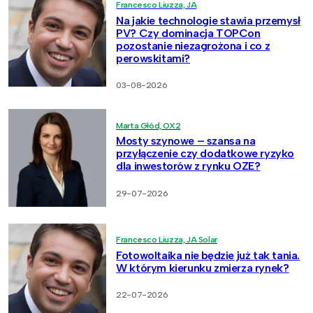
Francesco Liuzza, JA
Na jakie technologie stawia przemysł
PV? Czy dominacja TOPCon
pozostanie niezagrożona i co z
perowskitami?
03-08-2026
Marta Głód, OX2
Mosty szynowe – szansa na
przyłączenie czy dodatkowe ryzyko
dla inwestorów z rynku OZE?
29-07-2026
Francesco Liuzza, JA Solar
Fotowoltaika nie będzie już tak tania.
W którym kierunku zmierza rynek?
22-07-2026