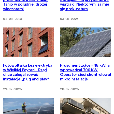
Tanio w południe, drożej
wiatraki. Niektórymi zajmie
wieczorami
się prokuratura
04-08-2026
03-08-2026
Fotowoltaika bez elektryka
Prosument zgłosił 48 kW, a
w Wielkiej Brytanii. Rząd
wprowadzał 700 kW.
chce zalegalizować
Operator sieci skontrolował
instalacje „plug and play”
mikroinstalacje
29-07-2026
28-07-2026