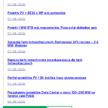
07-08-2026
Projekty PV + BESS z WP woj. pomorskie
07-08-2026
Projekt 1 MW RTB woj. mazowieckie. Przeczytaj dokładnie opis
07-08-2026
Sprzedaż farm fotowoltaicznych. Rentowność 14% rocznie – 2,6
MW, Wołomin
07-08-2026
Napiszę karty inwestycyjne przedsięwzięcia dla farm
fotowoltaicznych
07-08-2026
Portfel projektów PV | SN, krótkie trasy przyłączeniowe
07-08-2026
Poszukujemy projektów Data Center o mocy 100–200 MW na
terenie całej Polski
06-08-2026