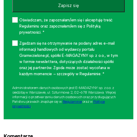
Zapisz się
Oświadczam, że zapoznałam/em się i akceptuję treść
Regulaminu oraz zapoznałam/em się z Polityką
prywatności. *
Zgadzam się na otrzymywanie na podany adres e-mail
informacji handlowych od wydawcy portalu
Gramwzielone.pl, spółki E-MAGAZYNY sp. z o.o., w tym
w formie newslettera, dotyczących działalności spółki
oraz jej partnerów. Zgoda może zostać wycofana w
każdym momencie – szczegóły w Regulaminie. *
Administratorem danych osobowych jest E-MAGAZYNY sp. z o.o. z
siedzibą w Warszawie, ul. Szturmowa 2, 02-678 Warszawa. Więcej
informacji o przetwarzaniu danych osobowych oraz przysługujących
Państwu prawach znajduje się w
Regulaminie
oraz w
Polityce
prywatności
.
Komentarze