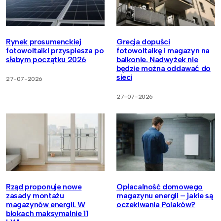
Rynek prosumenckiej
Grecja dopuści
fotowoltaiki przyspiesza po
fotowoltaikę i magazyn na
słabym początku 2026
balkonie. Nadwyżek nie
będzie można oddawać do
sieci
27-07-2026
27-07-2026
Rząd proponuje nowe
Opłacalność domowego
zasady montażu
magazynu energii – jakie są
magazynów energii. W
oczekiwania Polaków?
blokach maksymalnie 11