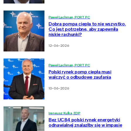
Paweł Lachman, PORT PC
Dobra pompa ciepła to nie wszystko.
Co jest potrzebne, aby zapewniła
niskie rachunki?
12-06-2026
Paweł Lachman, PORT PC
Polski rynek pomp ciepła musi
walczyć o odbudowę zaufania
10-06-2026
Ireneusz Kulka, EDP
Bez UC84 polski rynek energetyki
odnawialnej znalazłby się w impasie