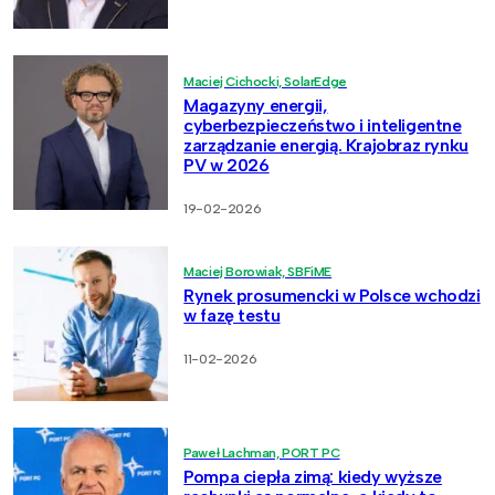
Maciej Cichocki, SolarEdge
Magazyny energii,
cyberbezpieczeństwo i inteligentne
zarządzanie energią. Krajobraz rynku
PV w 2026
19-02-2026
Maciej Borowiak, SBFiME
Rynek prosumencki w Polsce wchodzi
w fazę testu
11-02-2026
Paweł Lachman, PORT PC
Pompa ciepła zimą: kiedy wyższe