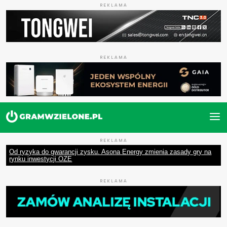
REKLAMA
REKLAMA
REKLAMA
Od ryzyka do gwarancji zysku. Asona Energy zmienia zasady gry na
rynku inwestycji OZE
REKLAMA