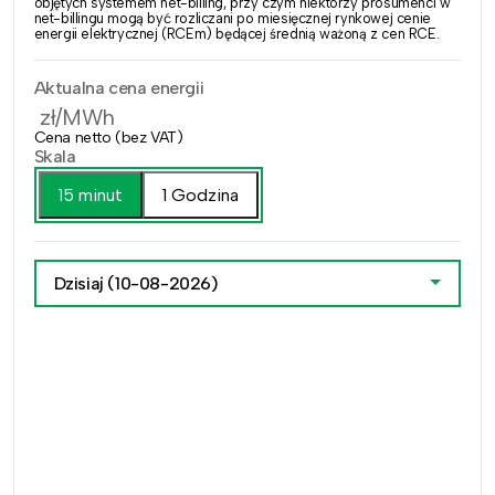
objętych systemem net-billing, przy czym niektórzy prosumenci w
net-billingu mogą być rozliczani po miesięcznej rynkowej cenie
energii elektrycznej (RCEm) będącej średnią ważoną z cen RCE.
Aktualna cena energii
zł/MWh
Cena netto (bez VAT)
Skala
15 minut
1 Godzina
Dzisiaj
(10-08-2026)