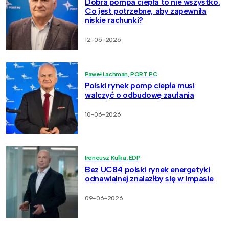
Dobra pompa ciepła to nie wszystko.
Co jest potrzebne, aby zapewniła
niskie rachunki?
12-06-2026
Paweł Lachman, PORT PC
Polski rynek pomp ciepła musi
walczyć o odbudowę zaufania
10-06-2026
Ireneusz Kulka, EDP
Bez UC84 polski rynek energetyki
odnawialnej znalazłby się w impasie
09-06-2026