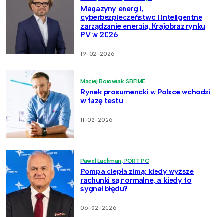
Magazyny energii,
cyberbezpieczeństwo i inteligentne
zarządzanie energią. Krajobraz rynku
PV w 2026
19-02-2026
Maciej Borowiak, SBFiME
Rynek prosumencki w Polsce wchodzi
w fazę testu
11-02-2026
Paweł Lachman, PORT PC
Pompa ciepła zimą: kiedy wyższe
rachunki są normalne, a kiedy to
sygnał błędu?
06-02-2026