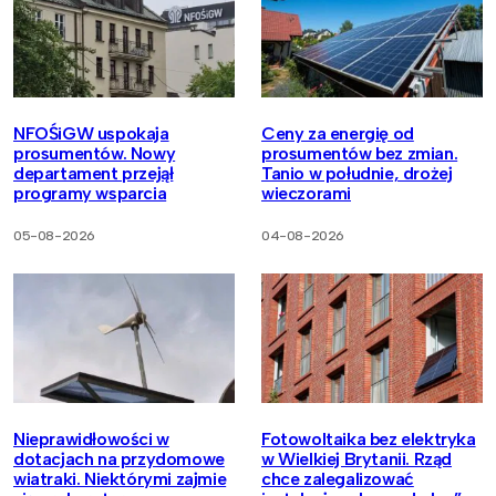
NFOŚiGW uspokaja
Ceny za energię od
prosumentów. Nowy
prosumentów bez zmian.
departament przejął
Tanio w południe, drożej
programy wsparcia
wieczorami
05-08-2026
04-08-2026
Nieprawidłowości w
Fotowoltaika bez elektryka
dotacjach na przydomowe
w Wielkiej Brytanii. Rząd
wiatraki. Niektórymi zajmie
chce zalegalizować