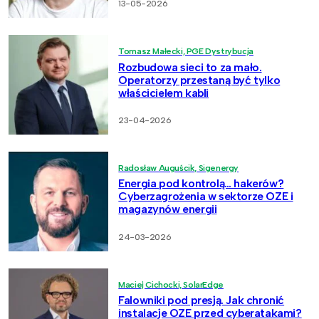
13-05-2026
Tomasz Małecki, PGE Dystrybucja
Rozbudowa sieci to za mało.
Operatorzy przestaną być tylko
właścicielem kabli
23-04-2026
Radosław Auguścik, Sigenergy
Energia pod kontrolą… hakerów?
Cyberzagrożenia w sektorze OZE i
magazynów energii
24-03-2026
Maciej Cichocki, SolarEdge
Falowniki pod presją. Jak chronić
instalacje OZE przed cyberatakami?