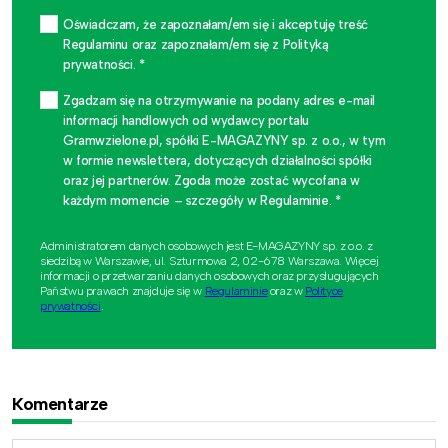
Oświadczam, że zapoznałam/em się i akceptuję treść
Regulaminu oraz zapoznałam/em się z Polityką
prywatności. *
Zgadzam się na otrzymywanie na podany adres e-mail
informacji handlowych od wydawcy portalu
Gramwzielone.pl, spółki E-MAGAZYNY sp. z o.o., w tym
w formie newslettera, dotyczących działalności spółki
oraz jej partnerów. Zgoda może zostać wycofana w
każdym momencie – szczegóły w Regulaminie. *
Administratorem danych osobowych jest E-MAGAZYNY sp. z o.o. z
siedzibą w Warszawie, ul. Szturmowa 2, 02-678 Warszawa. Więcej
informacji o przetwarzaniu danych osobowych oraz przysługujących
Państwu prawach znajduje się w
Regulaminie
oraz w
Polityce
prywatności
.
Komentarze