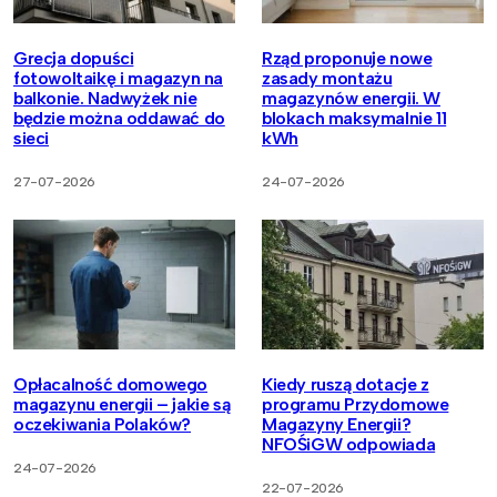
Grecja dopuści
Rząd proponuje nowe
fotowoltaikę i magazyn na
zasady montażu
balkonie. Nadwyżek nie
magazynów energii. W
będzie można oddawać do
blokach maksymalnie 11
sieci
kWh
27-07-2026
24-07-2026
Opłacalność domowego
Kiedy ruszą dotacje z
magazynu energii – jakie są
programu Przydomowe
oczekiwania Polaków?
Magazyny Energii?
NFOŚiGW odpowiada
24-07-2026
22-07-2026