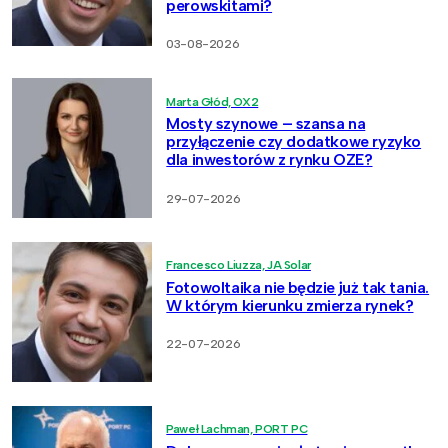
perowskitami?
03-08-2026
Marta Głód, OX2
Mosty szynowe – szansa na
przyłączenie czy dodatkowe ryzyko
dla inwestorów z rynku OZE?
29-07-2026
Francesco Liuzza, JA Solar
Fotowoltaika nie będzie już tak tania.
W którym kierunku zmierza rynek?
22-07-2026
Paweł Lachman, PORT PC