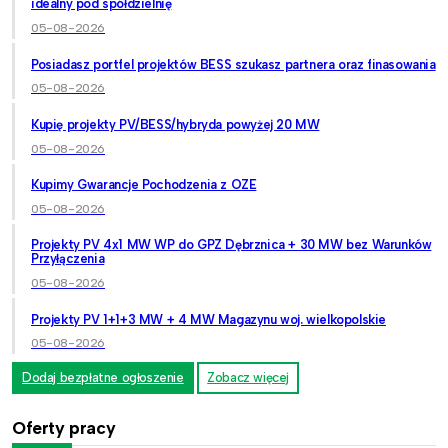
idealny pod spółdzielnię
05-08-2026
Posiadasz portfel projektów BESS szukasz partnera oraz finasowania
05-08-2026
Kupię projekty PV/BESS/hybryda powyżej 20 MW
05-08-2026
Kupimy Gwarancje Pochodzenia z OZE
05-08-2026
Projekty PV 4x1 MW WP do GPZ Dębrznica + 30 MW bez Warunków
Przyłączenia
05-08-2026
Projekty PV 1+1+3 MW + 4 MW Magazynu woj. wielkopolskie
05-08-2026
Dodaj bezpłatne ogłoszenie
Zobacz więcej
Oferty pracy