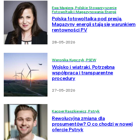
Ewa Magiera, Polskie Stowarzyszenie
Fotowoltaiki i Magazynowania Energii
Polska fotowoltaika pod presją.
Magazyny energii stają się warunkiem
rentowności PV
28-05-2026
Weronika Kupczyk, PSEW
Wojsko i wiatraki. Potrzebna
współpraca i transparentne
procedury
27-05-2026
Kacper Raszkiewicz, Pstryk
Rewolucyjna zmiana dla
prosumentów? O co chodzi w nowej
ofercie Pstryk