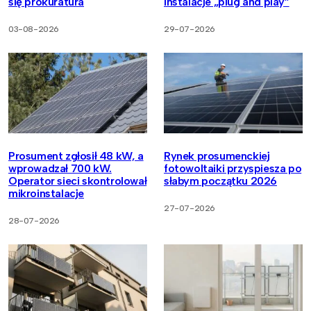
się prokuratura
instalacje „plug and play”
03-08-2026
29-07-2026
Prosument zgłosił 48 kW, a
Rynek prosumenckiej
wprowadzał 700 kW.
fotowoltaiki przyspiesza po
Operator sieci skontrolował
słabym początku 2026
mikroinstalacje
27-07-2026
28-07-2026