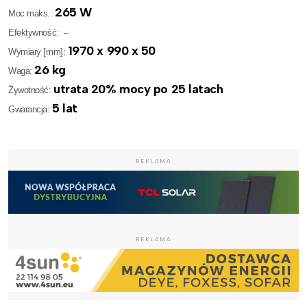
265 W
Moc maks.:
Efektywność: –
1970 x 990 x 50
Wymiary [mm]:
26 kg
Waga:
utrata 20% mocy po 25 latach
Żywotność:
5 lat
Gwarancja:
REKLAMA
REKLAMA