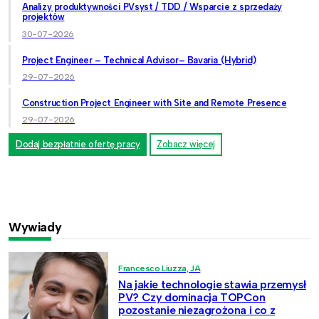
Analizy produktywności PVsyst / TDD / Wsparcie z sprzedaży
projektów
30-07-2026
Project Engineer – Technical Advisor– Bavaria (Hybrid)
29-07-2026
Construction Project Engineer with Site and Remote Presence
29-07-2026
Dodaj bezpłatnie ofertę pracy
Zobacz więcej
Wywiady
Francesco Liuzza, JA
Na jakie technologie stawia przemysł
PV? Czy dominacja TOPCon
pozostanie niezagrożona i co z