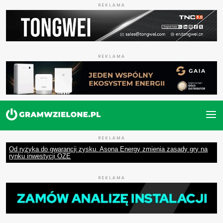
REKLAMA
REKLAMA
REKLAMA
Od ryzyka do gwarancji zysku. Asona Energy zmienia zasady gry na
rynku inwestycji OZE
REKLAMA