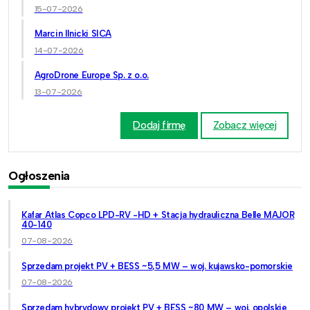
15-07-2026
Marcin Ilnicki SICA
14-07-2026
AgroDrone Europe Sp. z o.o.
13-07-2026
Dodaj firmę
Zobacz więcej
Ogłoszenia
Kafar Atlas Copco LPD-RV -HD + Stacja hydrauliczna Belle MAJOR
40-140
07-08-2026
Sprzedam projekt PV + BESS ~5,5 MW – woj. kujawsko-pomorskie
07-08-2026
Sprzedam hybrydowy projekt PV + BESS ~80 MW – woj. opolskie