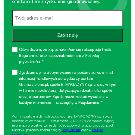
ofertami firm z rynku energii odnawialnej.
Zapisz się
Oświadczam, że zapoznałam/em się i akceptuję treść
Regulaminu oraz zapoznałam/em się z Polityką
prywatności. *
Zgadzam się na otrzymywanie na podany adres e-mail
informacji handlowych od wydawcy portalu
Gramwzielone.pl, spółki E-MAGAZYNY sp. z o.o., w tym
w formie newslettera, dotyczących działalności spółki
oraz jej partnerów. Zgoda może zostać wycofana w
każdym momencie – szczegóły w Regulaminie. *
Administratorem danych osobowych jest E-MAGAZYNY sp. z o.o. z
siedzibą w Warszawie, ul. Szturmowa 2, 02-678 Warszawa. Więcej
informacji o przetwarzaniu danych osobowych oraz przysługujących
Państwu prawach znajduje się w
Regulaminie
oraz w
Polityce
prywatności
.