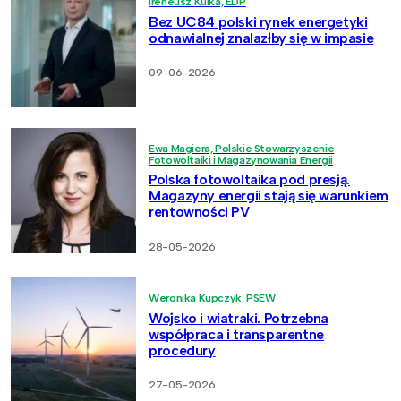
Ireneusz Kulka, EDP
Bez UC84 polski rynek energetyki
odnawialnej znalazłby się w impasie
09-06-2026
Ewa Magiera, Polskie Stowarzyszenie
Fotowoltaiki i Magazynowania Energii
Polska fotowoltaika pod presją.
Magazyny energii stają się warunkiem
rentowności PV
28-05-2026
Weronika Kupczyk, PSEW
Wojsko i wiatraki. Potrzebna
współpraca i transparentne
procedury
27-05-2026