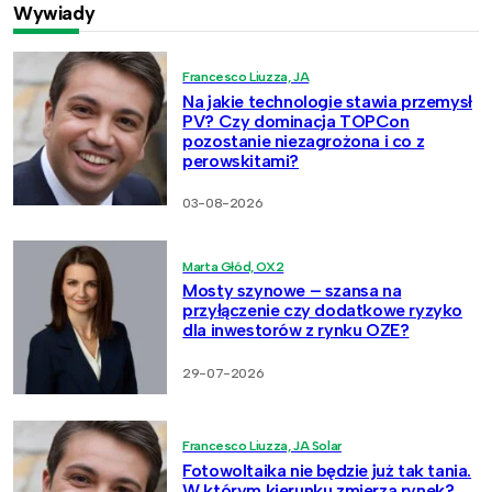
Wywiady
Francesco Liuzza, JA
Na jakie technologie stawia przemysł
PV? Czy dominacja TOPCon
pozostanie niezagrożona i co z
perowskitami?
03-08-2026
Marta Głód, OX2
Mosty szynowe – szansa na
przyłączenie czy dodatkowe ryzyko
dla inwestorów z rynku OZE?
29-07-2026
Francesco Liuzza, JA Solar
Fotowoltaika nie będzie już tak tania.
W którym kierunku zmierza rynek?