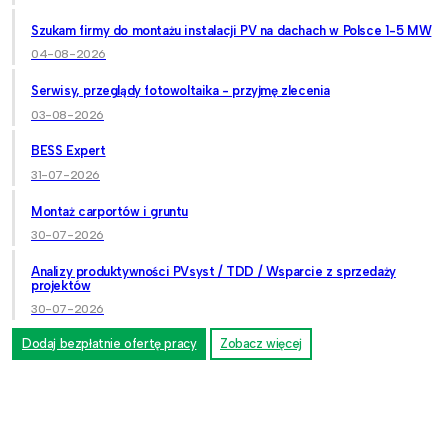
Szukam firmy do montażu instalacji PV na dachach w Polsce 1-5 MW
04-08-2026
Serwisy, przeglądy fotowoltaika - przyjmę zlecenia
03-08-2026
BESS Expert
31-07-2026
Montaż carportów i gruntu
30-07-2026
Analizy produktywności PVsyst / TDD / Wsparcie z sprzedaży
projektów
30-07-2026
Dodaj bezpłatnie ofertę pracy
Zobacz więcej