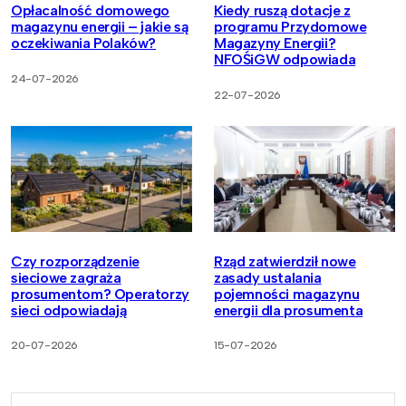
Opłacalność domowego
Kiedy ruszą dotacje z
magazynu energii – jakie są
programu Przydomowe
oczekiwania Polaków?
Magazyny Energii?
NFOŚiGW odpowiada
24-07-2026
22-07-2026
Czy rozporządzenie
Rząd zatwierdził nowe
sieciowe zagraża
zasady ustalania
prosumentom? Operatorzy
pojemności magazynu
sieci odpowiadają
energii dla prosumenta
20-07-2026
15-07-2026