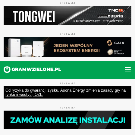
REKLAMA
REKLAMA
REKLAMA
Od ryzyka do gwarancji zysku. Asona Energy zmienia zasady gry na
rynku inwestycji OZE
REKLAMA