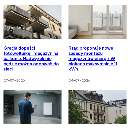
Grecja dopuści
Rząd proponuje nowe
fotowoltaikę i magazyn na
zasady montażu
balkonie. Nadwyżek nie
magazynów energii. W
będzie można oddawać do
blokach maksymalnie 11
sieci
kWh
27-07-2026
24-07-2026