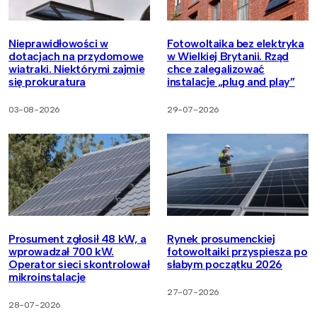
Nieprawidłowości w
Fotowoltaika bez elektryka
dotacjach na przydomowe
w Wielkiej Brytanii. Rząd
wiatraki. Niektórymi zajmie
chce zalegalizować
się prokuratura
instalacje „plug and play”
03-08-2026
29-07-2026
Prosument zgłosił 48 kW, a
Rynek prosumenckiej
wprowadzał 700 kW.
fotowoltaiki przyspiesza po
Operator sieci skontrolował
słabym początku 2026
mikroinstalacje
27-07-2026
28-07-2026