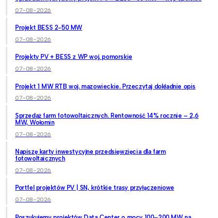
07-08-2026
Projekt BESS 2-50 MW
07-08-2026
Projekty PV + BESS z WP woj. pomorskie
07-08-2026
Projekt 1 MW RTB woj. mazowieckie. Przeczytaj dokładnie opis
07-08-2026
Sprzedaż farm fotowoltaicznych. Rentowność 14% rocznie – 2,6
MW, Wołomin
07-08-2026
Napiszę karty inwestycyjne przedsięwzięcia dla farm
fotowoltaicznych
07-08-2026
Portfel projektów PV | SN, krótkie trasy przyłączeniowe
07-08-2026
Poszukujemy projektów Data Center o mocy 100–200 MW na