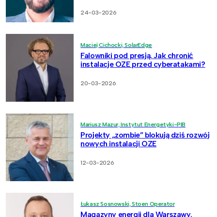
24-03-2026
Maciej Cichocki, SolarEdge
Falowniki pod presją. Jak chronić
instalacje OZE przed cyberatakami?
20-03-2026
Mariusz Mazur, Instytut Energetyki-PIB
Projekty „zombie” blokują dziś rozwój
nowych instalacji OZE
12-03-2026
Łukasz Sosnowski, Stoen Operator
Magazyny energii dla Warszawy.