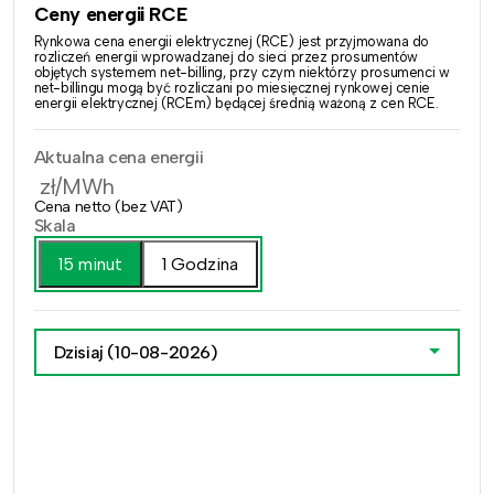
Ceny energii RCE
Rynkowa cena energii elektrycznej (RCE) jest przyjmowana do
rozliczeń energii wprowadzanej do sieci przez prosumentów
objętych systemem net-billing, przy czym niektórzy prosumenci w
net-billingu mogą być rozliczani po miesięcznej rynkowej cenie
energii elektrycznej (RCEm) będącej średnią ważoną z cen RCE.
Aktualna cena energii
zł/MWh
Cena netto (bez VAT)
Skala
15 minut
1 Godzina
Dzisiaj
(10-08-2026)