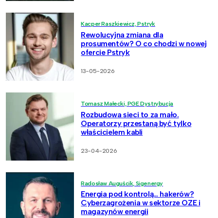
Kacper Raszkiewicz, Pstryk
Rewolucyjna zmiana dla
prosumentów? O co chodzi w nowej
ofercie Pstryk
13-05-2026
Tomasz Małecki, PGE Dystrybucja
Rozbudowa sieci to za mało.
Operatorzy przestaną być tylko
właścicielem kabli
23-04-2026
Radosław Auguścik, Sigenergy
Energia pod kontrolą… hakerów?
Cyberzagrożenia w sektorze OZE i
magazynów energii