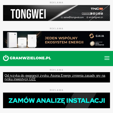
REKLAMA
REKLAMA
REKLAMA
Od ryzyka do gwarancji zysku. Asona Energy zmienia zasady gry na
rynku inwestycji OZE
REKLAMA