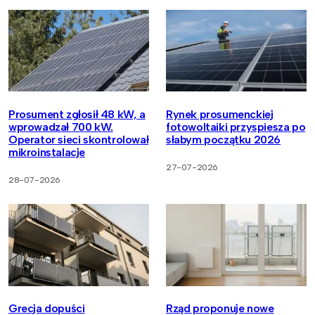
Prosument zgłosił 48 kW, a
Rynek prosumenckiej
wprowadzał 700 kW.
fotowoltaiki przyspiesza po
Operator sieci skontrolował
słabym początku 2026
mikroinstalacje
27-07-2026
28-07-2026
Grecja dopuści
Rząd proponuje nowe