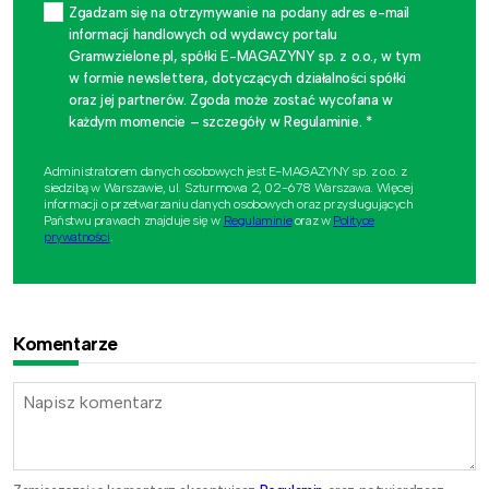
Zgadzam się na otrzymywanie na podany adres e-mail
informacji handlowych od wydawcy portalu
Gramwzielone.pl, spółki E-MAGAZYNY sp. z o.o., w tym
w formie newslettera, dotyczących działalności spółki
oraz jej partnerów. Zgoda może zostać wycofana w
każdym momencie – szczegóły w Regulaminie. *
Administratorem danych osobowych jest E-MAGAZYNY sp. z o.o. z
siedzibą w Warszawie, ul. Szturmowa 2, 02-678 Warszawa. Więcej
informacji o przetwarzaniu danych osobowych oraz przysługujących
Państwu prawach znajduje się w
Regulaminie
oraz w
Polityce
prywatności
.
Komentarze