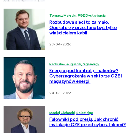
Tomasz Małecki, PGE Dystrybucja
Rozbudowa sieci to za mało.
Operatorzy przestaną być tylko
właścicielem kabli
23-04-2026
Radosław Auguścik, Sigenergy
Energia pod kontrolą… hakerów?
Cyberzagrożenia w sektorze OZE i
magazynów energii
24-03-2026
Maciej Cichocki, SolarEdge
Falowniki pod presją. Jak chronić
instalacje OZE przed cyberatakami?