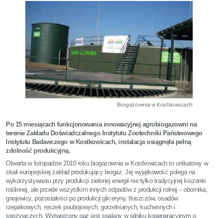
Biogazownia w Kostkowicach
Po 15 miesiącach funkcjonowania innowacyjnej agrobiogazowni na
terenie Zakładu Doświadczalnego Instytutu Zootechniki Państwowego
Instytutu Badawczego w Kostkowicach, instalacja osiągnęła pełną
zdolność produkcyjną.
Otwarta w listopadzie 2010 roku biogazownia w Kostkowicach to unikatowy w
skali europejskiej zakład produkujący biogaz. Jej wyjątkowość polega na
wykorzystywaniu przy produkcji zielonej energii nie tylko tradycyjnej kiszonki
roślinnej, ale przede wszystkim innych odpadów z produkcji rolnej – obornika,
gnojowicy, pozostałości po produkcji gliceryny, tłuszczów, osadów
rzepakowych, reszek poubojowych, gorzelnianych, kuchennych i
spożywczych. Wytworzony gaz jest spalany w silniku kogeneracyjnym o