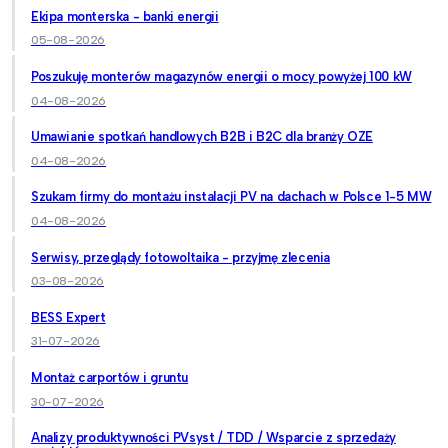
Ekipa monterska - banki energii
05-08-2026
Poszukuję monterów magazynów energii o mocy powyżej 100 kW
04-08-2026
Umawianie spotkań handlowych B2B i B2C dla branży OZE
04-08-2026
Szukam firmy do montażu instalacji PV na dachach w Polsce 1-5 MW
04-08-2026
Serwisy, przeglądy fotowoltaika - przyjmę zlecenia
03-08-2026
BESS Expert
31-07-2026
Montaż carportów i gruntu
30-07-2026
Analizy produktywności PVsyst / TDD / Wsparcie z sprzedaży