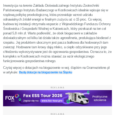
Inwestycja na terenie Zakładu Doświadczalnego Instytutu Zootechniki
Państwowego Instytutu Badawczego w Kostkowicach idealnie wpisuje się w
rządową politykę proekologiczną, która przewiduje wzrost udziału
odnawialnych źródeł energii w finalnym zużyciu aż o 15 proc. Co więcej,
budowa tej instalacji otrzymała wsparcie z Wojewódzkiego Funduszu Ochrony
Środowiska i Gospodarki Wodnej w Katowicach, który przekazał na ten cel
ponad 5,8 mln zł. Warto podkreślić, że obok biogazowni w zakładzie
doświadczalnym od kilku lat działa także agrorafineria, produkująca biodiesel z
rzepaku. Jej produktem ubocznym jest pasza białkowa dla hodowanych tam
zwierząt. Hodowane tam krowy dają mleko, a ciepło odzyskiwane przy jego
chłodzeniu wykorzystywane jest do ogrzewania gospodarstwa. Oznacza to, że
kompleks w Kostkowicach można stawiać za wzór ekologicznego
funkcjonowania gospodarstwa rolnego.
Czytaj więcej o dotacjach na biogazownie w woj. śląskim na Gramwzielone.pl
w artykule:
Będą dotacje na biogazownie na Śląsku
REKLAMA
REKLAMA