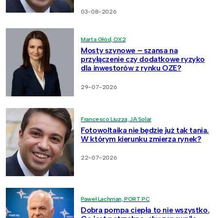
03-08-2026
Marta Głód, OX2
Mosty szynowe – szansa na
przyłączenie czy dodatkowe ryzyko
dla inwestorów z rynku OZE?
29-07-2026
Francesco Liuzza, JA Solar
Fotowoltaika nie będzie już tak tania.
W którym kierunku zmierza rynek?
22-07-2026
Paweł Lachman, PORT PC
Dobra pompa ciepła to nie wszystko.