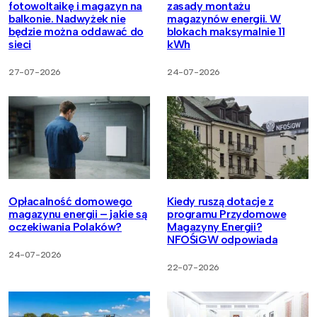
fotowoltaikę i magazyn na
zasady montażu
balkonie. Nadwyżek nie
magazynów energii. W
będzie można oddawać do
blokach maksymalnie 11
sieci
kWh
27-07-2026
24-07-2026
Opłacalność domowego
Kiedy ruszą dotacje z
magazynu energii – jakie są
programu Przydomowe
oczekiwania Polaków?
Magazyny Energii?
NFOŚiGW odpowiada
24-07-2026
22-07-2026