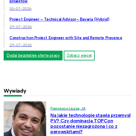
projektów
30-07-2026
Project Engineer – Technical Advisor– Bavaria (Hybrid)
29-07-2026
Construction Project Engineer with Site and Remote Presence
29-07-2026
Dodaj bezpłatnie ofertę pracy
Zobacz więcej
Wywiady
Francesco Liuzza, JA
Na jakie technologie stawia przemysł
PV? Czy dominacja TOPCon
pozostanie niezagrożona i co z
perowskitami?