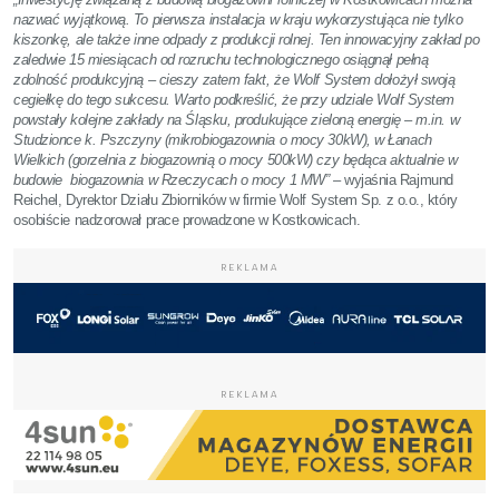
nazwać wyjątkową. To pierwsza instalacja w kraju wykorzystująca nie tylko
kiszonkę, ale także inne odpady z produkcji rolnej. Ten innowacyjny zakład po
zaledwie 15 miesiącach od rozruchu technologicznego osiągnął pełną
zdolność produkcyjną – cieszy zatem fakt, że Wolf System dołożył swoją
cegiełkę do tego sukcesu. Warto podkreślić, że przy udziale Wolf System
powstały kolejne zakłady na Śląsku, produkujące zieloną energię – m.in. w
Studzionce k. Pszczyny (mikrobiogazownia o mocy 30kW), w Łanach
Wielkich (gorzelnia z biogazownią o mocy 500kW) czy będąca aktualnie w
budowie biogazownia w Rzeczycach o mocy 1 MW” –
wyjaśnia Rajmund
Reichel, Dyrektor Działu Zbiorników w firmie Wolf System Sp. z o.o., który
osobiście nadzorował prace prowadzone w Kostkowicach.
REKLAMA
REKLAMA