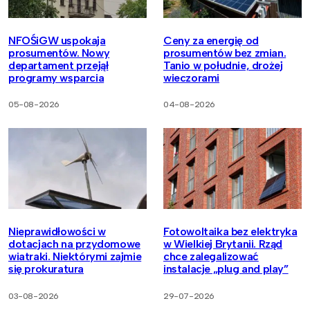
NFOŚiGW uspokaja
Ceny za energię od
prosumentów. Nowy
prosumentów bez zmian.
departament przejął
Tanio w południe, drożej
programy wsparcia
wieczorami
05-08-2026
04-08-2026
Nieprawidłowości w
Fotowoltaika bez elektryka
dotacjach na przydomowe
w Wielkiej Brytanii. Rząd
wiatraki. Niektórymi zajmie
chce zalegalizować
się prokuratura
instalacje „plug and play”
03-08-2026
29-07-2026