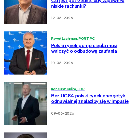
Co jest potrzebne, aby zapewniła
niskie rachunki?
12-06-2026
Paweł Lachman, PORT PC
Polski rynek pomp ciepła musi
walczyć o odbudowę zaufania
10-06-2026
Ireneusz Kulka, EDP
Bez UC84 polski rynek energetyki
odnawialnej znalazłby się w impasie
09-06-2026