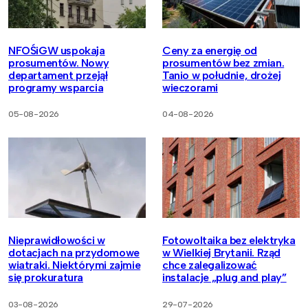
NFOŚiGW uspokaja
Ceny za energię od
prosumentów. Nowy
prosumentów bez zmian.
departament przejął
Tanio w południe, drożej
programy wsparcia
wieczorami
05-08-2026
04-08-2026
Nieprawidłowości w
Fotowoltaika bez elektryka
dotacjach na przydomowe
w Wielkiej Brytanii. Rząd
wiatraki. Niektórymi zajmie
chce zalegalizować
się prokuratura
instalacje „plug and play”
03-08-2026
29-07-2026