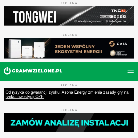
REKLAMA
REKLAMA
REKLAMA
Od ryzyka do gwarancji zysku. Asona Energy zmienia zasady gry na
rynku inwestycji OZE
REKLAMA