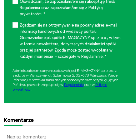
Oświadczam, że zapoznałam/em się i akceptuję treść
Regulaminu oraz zapoznałam/em się z Polityką
prywatności. *
Zgadzam się na otrzymywanie na podany adres e-mail
informacji handlowych od wydawcy portalu
Gramwzielone.pl, spółki E-MAGAZYNY sp. z o.o., w tym
w formie newslettera, dotyczących działalności spółki
oraz jej partnerów. Zgoda może zostać wycofana w
każdym momencie – szczegóły w Regulaminie. *
Administratorem danych osobowych jest E-MAGAZYNY sp. z o.o. z
siedzibą w Warszawie, ul. Szturmowa 2, 02-678 Warszawa. Więcej
informacji o przetwarzaniu danych osobowych oraz przysługujących
Państwu prawach znajduje się w
Regulaminie
oraz w
Polityce
prywatności
.
Komentarze