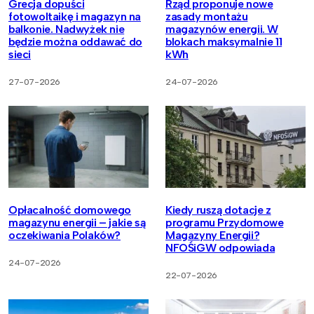
Grecja dopuści
Rząd proponuje nowe
fotowoltaikę i magazyn na
zasady montażu
balkonie. Nadwyżek nie
magazynów energii. W
będzie można oddawać do
blokach maksymalnie 11
sieci
kWh
27-07-2026
24-07-2026
Opłacalność domowego
Kiedy ruszą dotacje z
magazynu energii – jakie są
programu Przydomowe
oczekiwania Polaków?
Magazyny Energii?
NFOŚiGW odpowiada
24-07-2026
22-07-2026