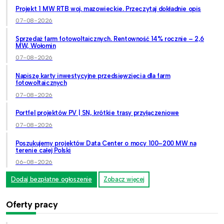
Projekt 1 MW RTB woj. mazowieckie. Przeczytaj dokładnie opis
07-08-2026
Sprzedaż farm fotowoltaicznych. Rentowność 14% rocznie – 2,6
MW, Wołomin
07-08-2026
Napiszę karty inwestycyjne przedsięwzięcia dla farm
fotowoltaicznych
07-08-2026
Portfel projektów PV | SN, krótkie trasy przyłączeniowe
07-08-2026
Poszukujemy projektów Data Center o mocy 100–200 MW na
terenie całej Polski
06-08-2026
Dodaj bezpłatne ogłoszenie
Zobacz więcej
Oferty pracy