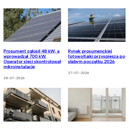
Prosument zgłosił 48 kW, a
Rynek prosumenckiej
wprowadzał 700 kW.
fotowoltaiki przyspiesza po
Operator sieci skontrolował
słabym początku 2026
mikroinstalacje
27-07-2026
28-07-2026