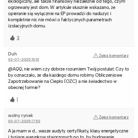
ekologiczny, ale także finansowy niezależnie od tego, czym
ogrzewany jest dom. W artykule słusznie wskazano, że
opieranie się wyłącznie na EP prowadzi do nadużyć i
kompletnie nic nie mówi o faktycznych parametrach
izolacyjnych domu.
3
Duh
Zgłoś komentarz
03-07-2025 15:51
@AQQ, nie wiem czy dobrze rozumiem Twój postulat. Czy to
by oznaczało, że dla każdego domu robimy Obliczeniowe
Zapotrzebowanie na Ciepło (OZC) a nie świadectwo w
obecnej formie?
1
wolny rynek
Zgłoś komentarz
03-07-2025 17:52
A ja mam w d… wasze audyty certyfikaty, klasy energetyczne
i tysiace warunkow stworzonych po to ,by budowanie