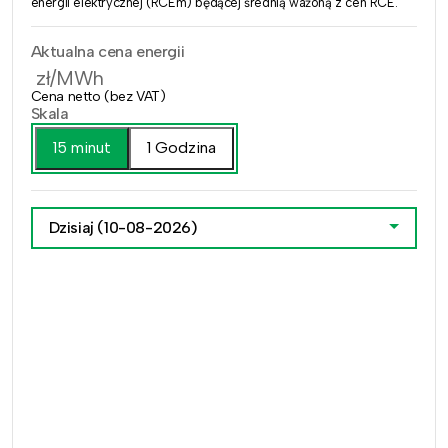
energii elektrycznej (RCEm) będącej średnią ważoną z cen RCE.
Aktualna cena energii
zł/MWh
Cena netto (bez VAT)
Skala
15 minut
1 Godzina
Dzisiaj
(10-08-2026)