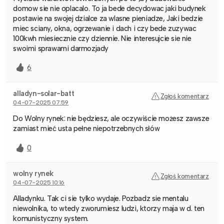
domow sie nie oplacalo. To ja bede decydowac jaki budynek
postawie na swojej dzialce za wlasne pieniadze, Jaki bedzie
miec sciany, okna, ogrzewanie i dach i czy bede zuzywac
100kwh miesiecznie czy dziennie. Nie interesujcie sie nie
swoimi sprawami darmozjady
6
alladyn-solar-batt
Zgłoś komentarz
04-07-2025 07:59
Do Wolny rynek: nie będziesz, ale oczywiście możesz zawsze
zamiast mieć usta pełne niepotrzebnych słów
0
wolny rynek
Zgłoś komentarz
04-07-2025 10:16
Alladynku. Tak ci sie tylko wydaje. Pozbadz sie mentalu
niewolnika, to wtedy zworumiesz ludzi, ktorzy maja w d. ten
komunistyczny system.