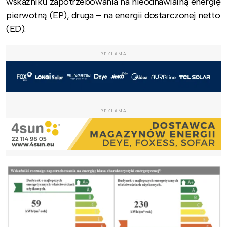
wskaźniku zapotrzebowania na nieodnawialną energię
pierwotną (EP), druga – na energii dostarczonej netto
(ED).
REKLAMA
REKLAMA