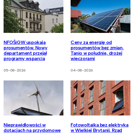
NFOŚiGW uspokaja
Ceny za energię od
prosumentów. Nowy
prosumentów bez zmian.
departament przejął
Tanio w południe, drożej
programy wsparcia
wieczorami
05-08-2026
04-08-2026
Nieprawidłowości w
Fotowoltaika bez elektryka
dotacjach na przydomowe
w Wielkiej Brytanii. Rząd