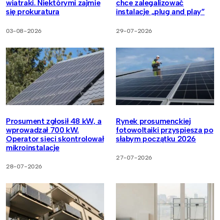
wiatraki. Niektórymi zajmie
chce zalegalizować
się prokuratura
instalacje „plug and play”
03-08-2026
29-07-2026
Prosument zgłosił 48 kW, a
Rynek prosumenckiej
wprowadzał 700 kW.
fotowoltaiki przyspiesza po
Operator sieci skontrolował
słabym początku 2026
mikroinstalacje
27-07-2026
28-07-2026