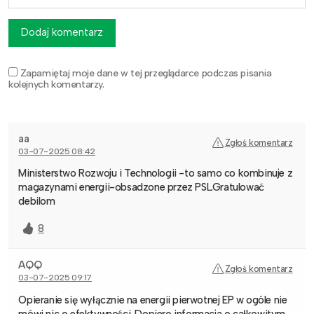
Dodaj komentarz
Zapamiętaj moje dane w tej przeglądarce podczas pisania
kolejnych komentarzy.
aa
Zgłoś komentarz
03-07-2025 08:42
Ministerstwo Rozwoju i Technologii -to samo co kombinuje z
magazynami energii-obsadzone przez PSL.Gratulować
debilom
8
AQQ
Zgłoś komentarz
03-07-2025 09:17
Opieranie się wyłącznie na energii pierwotnej EP w ogóle nie
mówi nic o efektywności. Dopiero informacja o całkowitym