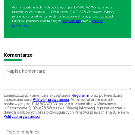
Administratorem danych osobowych jest E-MAGAZYNY sp. z o.o. z
siedzibą w Warszawie, ul. Szturmowa 2, 02-678 Warszawa. Więcej
informacji o przetwarzaniu danych osobowych oraz przysługujących
Państwu prawach znajduje się w
Regulaminie
oraz w
Polityce
prywatności
.
Komentarze
Zamieszczając komentarz akceptujesz
Regulamin
oraz potwierdzasz
zapoznanie się z
Polityką prywatności
. Administratorem danych
osobowych jest E-MAGAZYNY sp. z o.o. z siedzibą w Warszawie,
ul.Szturmowa 2, 02-678 Warszawa. Więcej informacji o przetwarzaniu
danych osobowych oraz przysługujących Państwu prawach znajduje się w
Polityce prywatności
.