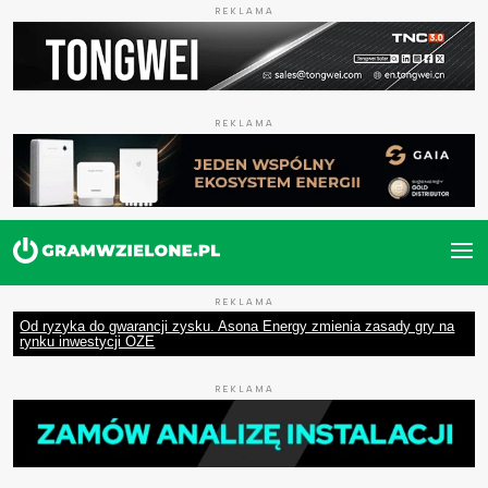
REKLAMA
REKLAMA
REKLAMA
Od ryzyka do gwarancji zysku. Asona Energy zmienia zasady gry na
rynku inwestycji OZE
REKLAMA