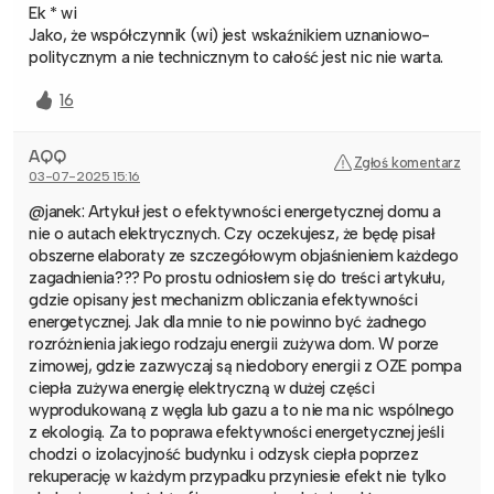
Ek * wi
Jako, że współczynnik (wi) jest wskaźnikiem uznaniowo-
politycznym a nie technicznym to całość jest nic nie warta.
16
AQQ
Zgłoś komentarz
03-07-2025 15:16
@janek: Artykuł jest o efektywności energetycznej domu a
nie o autach elektrycznych. Czy oczekujesz, że będę pisał
obszerne elaboraty ze szczegółowym objaśnieniem każdego
zagadnienia??? Po prostu odniosłem się do treści artykułu,
gdzie opisany jest mechanizm obliczania efektywności
energetycznej. Jak dla mnie to nie powinno być żadnego
rozróżnienia jakiego rodzaju energii zużywa dom. W porze
zimowej, gdzie zazwyczaj są niedobory energii z OZE pompa
ciepła zużywa energię elektryczną w dużej części
wyprodukowaną z węgla lub gazu a to nie ma nic wspólnego
z ekologią. Za to poprawa efektywności energetycznej jeśli
chodzi o izolacyjność budynku i odzysk ciepła poprzez
rekuperację w każdym przypadku przyniesie efekt nie tylko