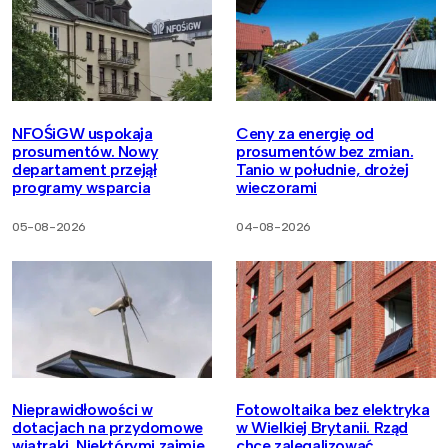
NFOŚiGW uspokaja
Ceny za energię od
prosumentów. Nowy
prosumentów bez zmian.
departament przejął
Tanio w południe, drożej
programy wsparcia
wieczorami
05-08-2026
04-08-2026
Nieprawidłowości w
Fotowoltaika bez elektryka
dotacjach na przydomowe
w Wielkiej Brytanii. Rząd
wiatraki. Niektórymi zajmie
chce zalegalizować