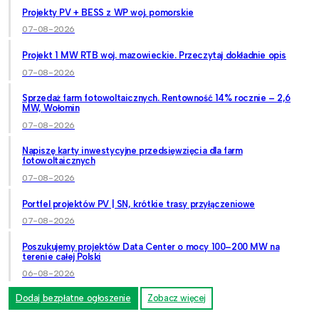
Projekty PV + BESS z WP woj. pomorskie
07-08-2026
Projekt 1 MW RTB woj. mazowieckie. Przeczytaj dokładnie opis
07-08-2026
Sprzedaż farm fotowoltaicznych. Rentowność 14% rocznie – 2,6
MW, Wołomin
07-08-2026
Napiszę karty inwestycyjne przedsięwzięcia dla farm
fotowoltaicznych
07-08-2026
Portfel projektów PV | SN, krótkie trasy przyłączeniowe
07-08-2026
Poszukujemy projektów Data Center o mocy 100–200 MW na
terenie całej Polski
06-08-2026
Dodaj bezpłatne ogłoszenie
Zobacz więcej