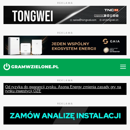
REKLAMA
REKLAMA
REKLAMA
Od ryzyka do gwarancji zysku. Asona Energy zmienia zasady gry na
rynku inwestycji OZE
REKLAMA