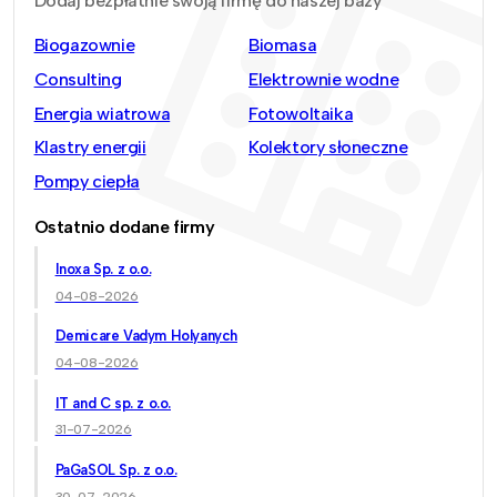
Dodaj bezpłatnie swoją firmę do naszej bazy
Biogazownie
Biomasa
Consulting
Elektrownie wodne
Energia wiatrowa
Fotowoltaika
Klastry energii
Kolektory słoneczne
Pompy ciepła
Ostatnio dodane firmy
Inoxa Sp. z o.o.
04-08-2026
Demicare Vadym Holyanych
04-08-2026
IT and C sp. z o.o.
31-07-2026
PaGaSOL Sp. z o.o.
30-07-2026