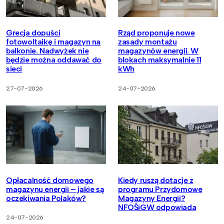
Grecja dopuści
Rząd proponuje nowe
fotowoltaikę i magazyn na
zasady montażu
balkonie. Nadwyżek nie
magazynów energii. W
będzie można oddawać do
blokach maksymalnie 11
sieci
kWh
27-07-2026
24-07-2026
Opłacalność domowego
Kiedy ruszą dotacje z
magazynu energii – jakie są
programu Przydomowe
oczekiwania Polaków?
Magazyny Energii?
NFOŚiGW odpowiada
24-07-2026