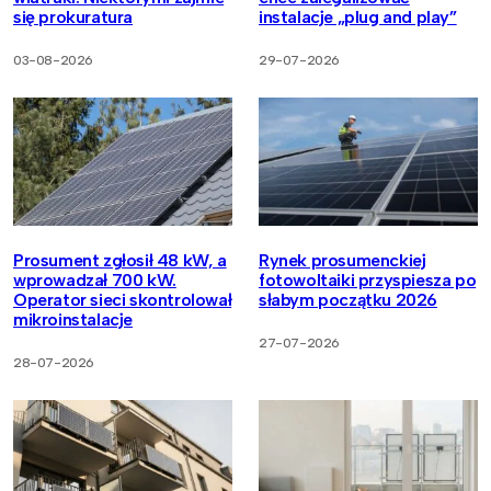
się prokuratura
instalacje „plug and play”
03-08-2026
29-07-2026
Prosument zgłosił 48 kW, a
Rynek prosumenckiej
wprowadzał 700 kW.
fotowoltaiki przyspiesza po
Operator sieci skontrolował
słabym początku 2026
mikroinstalacje
27-07-2026
28-07-2026