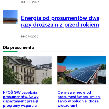
04-08-2026
Energia od prosumentów dwa
razy droższa niż przed rokiem
14-07-2026
Dla prosumenta
NFOŚiGW uspokaja
Ceny za energię od
prosumentów. Nowy
prosumentów bez zmian.
departament przejął
Tanio w południe, drożej
programy wsparcia
wieczorami