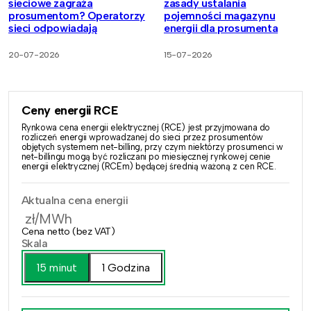
sieciowe zagraża
zasady ustalania
prosumentom? Operatorzy
pojemności magazynu
sieci odpowiadają
energii dla prosumenta
20-07-2026
15-07-2026
Ceny energii RCE
Rynkowa cena energii elektrycznej (RCE) jest przyjmowana do
rozliczeń energii wprowadzanej do sieci przez prosumentów
objętych systemem net-billing, przy czym niektórzy prosumenci w
net-billingu mogą być rozliczani po miesięcznej rynkowej cenie
energii elektrycznej (RCEm) będącej średnią ważoną z cen RCE.
Aktualna cena energii
zł/MWh
Cena netto (bez VAT)
Skala
15 minut
1 Godzina