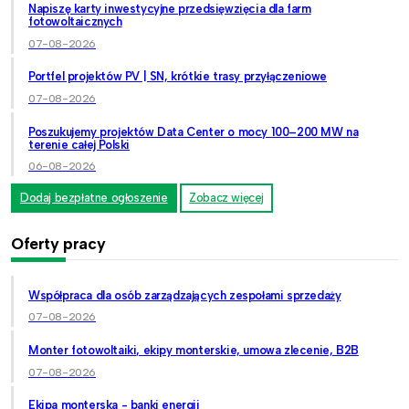
Napiszę karty inwestycyjne przedsięwzięcia dla farm
fotowoltaicznych
07-08-2026
Portfel projektów PV | SN, krótkie trasy przyłączeniowe
07-08-2026
Poszukujemy projektów Data Center o mocy 100–200 MW na
terenie całej Polski
06-08-2026
Dodaj bezpłatne ogłoszenie
Zobacz więcej
Oferty pracy
Współpraca dla osób zarządzających zespołami sprzedaży
07-08-2026
Monter fotowoltaiki, ekipy monterskie, umowa zlecenie, B2B
07-08-2026
Ekipa monterska - banki energii