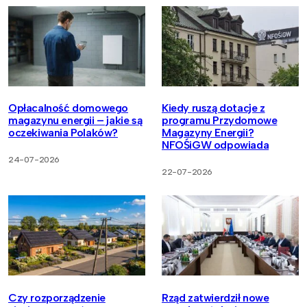
Opłacalność domowego
Kiedy ruszą dotacje z
magazynu energii – jakie są
programu Przydomowe
oczekiwania Polaków?
Magazyny Energii?
NFOŚiGW odpowiada
24-07-2026
22-07-2026
Czy rozporządzenie
Rząd zatwierdził nowe