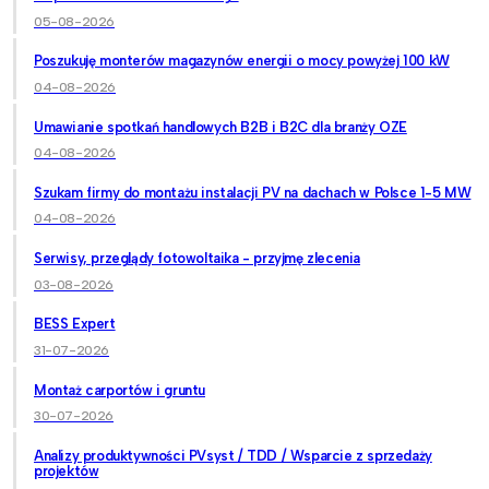
05-08-2026
Poszukuję monterów magazynów energii o mocy powyżej 100 kW
04-08-2026
Umawianie spotkań handlowych B2B i B2C dla branży OZE
04-08-2026
Szukam firmy do montażu instalacji PV na dachach w Polsce 1-5 MW
04-08-2026
Serwisy, przeglądy fotowoltaika - przyjmę zlecenia
03-08-2026
BESS Expert
31-07-2026
Montaż carportów i gruntu
30-07-2026
Analizy produktywności PVsyst / TDD / Wsparcie z sprzedaży
projektów