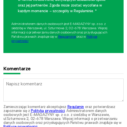
oraz jej partnerów. Zgoda może zostać wycofana w
każdym momencie – szczegóły w Regulaminie. *
Administratorem danych osobowych jest E-MAGAZYNY sp. z o.o. z
siedzibą w Warszawie, ul. Szturmowa 2, 02-678 Warszawa. Więcej
informacji o przetwarzaniu danych osobowych oraz przysługujących
Państwu prawach znajduje się w
Regulaminie
oraz w
Polityce
prywatności
.
Komentarze
Zamieszczając komentarz akceptujesz
Regulamin
oraz potwierdzasz
zapoznanie się z
Polityką prywatności
. Administratorem danych
osobowych jest E-MAGAZYNY sp. z o.o. z siedzibą w Warszawie,
ul.Szturmowa 2, 02-678 Warszawa. Więcej informacji o przetwarzaniu
danych osobowych oraz przysługujących Państwu prawach znajduje się w
Polityce prywatności
.