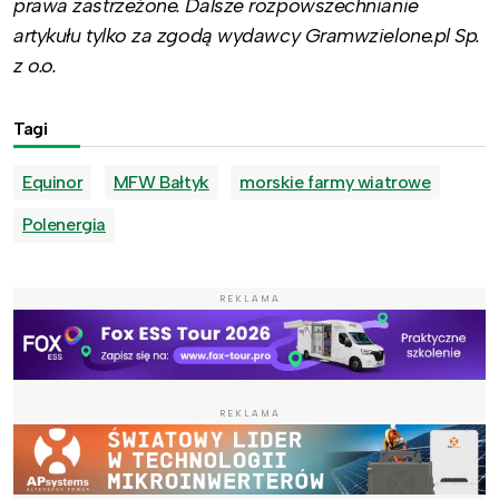
prawa zastrzeżone. Dalsze rozpowszechnianie
artykułu tylko za zgodą wydawcy Gramwzielone.pl Sp.
z o.o.
Tagi
Equinor
MFW Bałtyk
morskie farmy wiatrowe
Polenergia
REKLAMA
REKLAMA