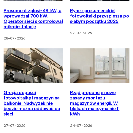
Prosument zgłosił 48 kW, a
Rynek prosumenckiej
wprowadzał 700 kW.
fotowoltaiki przyspiesza po
Operator sieci skontrolował
słabym początku 2026
mikroinstalacje
27-07-2026
28-07-2026
Grecja dopuści
Rząd proponuje nowe
fotowoltaikę i magazyn na
zasady montażu
balkonie. Nadwyżek nie
magazynów energii. W
będzie można oddawać do
blokach maksymalnie 11
sieci
kWh
27-07-2026
24-07-2026