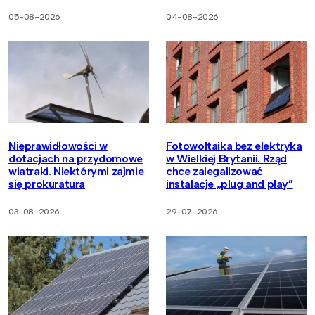
05-08-2026
04-08-2026
Nieprawidłowości w
Fotowoltaika bez elektryka
dotacjach na przydomowe
w Wielkiej Brytanii. Rząd
wiatraki. Niektórymi zajmie
chce zalegalizować
się prokuratura
instalacje „plug and play”
03-08-2026
29-07-2026