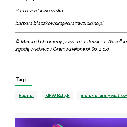
Barbara Blaczkowska
barbara.blaczkowska@gramwzielone.pl
© Materiał chroniony prawem autorskim. Wszelkie 
zgodą wydawcy Gramwzielone.pl Sp. z o.o.
Tagi
Equinor
MFW Bałtyk
morskie farmy wiatro