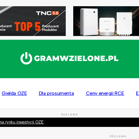
Giełda OZE
Dla prosumenta
Ceny energii RCE
E
REKLAMA
na rynku inwestycji OZE
REKLAMA