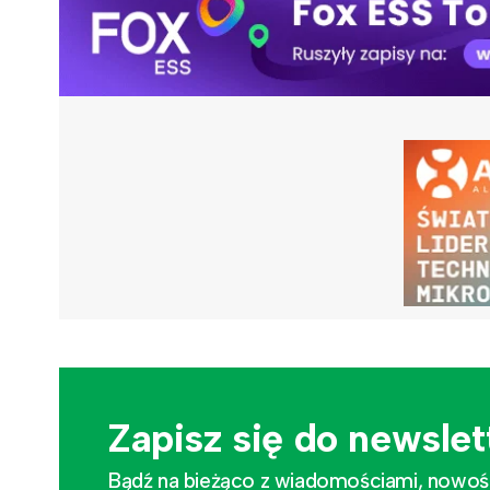
Zapisz się do newslet
Bądź na bieżąco z wiadomościami, nowościa