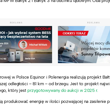
a MFW Bałtyk 2 i Bałtyk 3 na odcinku lądowym. Oba proj
REKLAMA
REKLAMA
owej w Polsce Equinor i Polenergia realizują projekt Bałt
ej odległości – 81 km – od brzegu. Jest to projekt najwi
go, który jest
przygotowywany do aukcji w 2025 r.
ją produkować energię w ilości pozwającej na zasilenie 