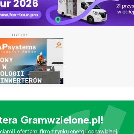
REKLAMA
tera Gramwzielone.pl!
mi i ofertami firm z rynku energii odnawialnej.