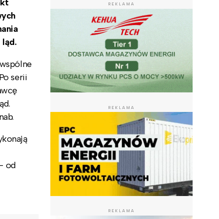
akt
REKLAMA
wych
nania
ląd.
 wspólne
Po serii
nawcę
ąd.
REKLAMA
nab.
ykonają
– od
REKLAMA