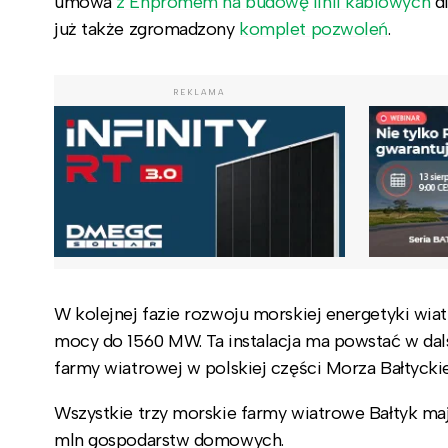
umowa
z Enpromem na budowę linii kablowych
dl
już także zgromadzony
komplet pozwoleń
.
REKLAMA
W kolejnej fazie rozwoju morskiej energetyki wiatr
mocy do 1560 MW. Ta instalacja ma powstać w dalsz
farmy wiatrowej w polskiej części Morza Bałtyckie
Wszystkie trzy morskie farmy wiatrowe Bałtyk ma
mln gospodarstw domowych.