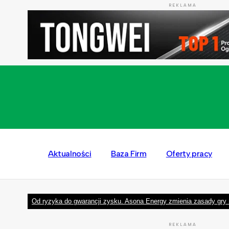
REKLAMA
Aktualności
Baza Firm
Oferty pracy
Od ryzyka do gwarancji zysku. Asona Energy zmienia zasady gry 
REKLAMA