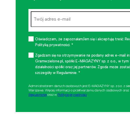
Oświadczam, że zapoznałam/em się i akceptuję treść Re
Polityką prywatności. *
Zgadzam się na otrzymywanie na podany adres e-mail i
Gramwzielone.pl, spółki E-MAGAZYNY sp. z o.o., w tym
działalności spółki oraz jej partnerów. Zgoda może zo
szczegóły w Regulaminie. *
Administratorem danych osobowych jest E-MAGAZYNY sp. z o.o. z si
Warszawa. Więcej informacji o przetwarzaniu danych osobowych oraz
Regulaminie
oraz w
Polityce prywatności
.