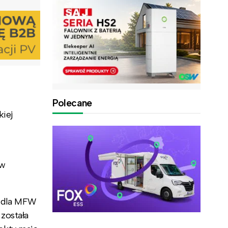
Polecane
kiej
 w
i dla MFW
została