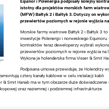
Equinor i Polenergia podpisały kolejny kontr
istotny dla projektów morskich farm wiatro
(MFW) Bałtyk 2 i Bałtyk 3. Dotyczy on wyko
przewiertów poziomych w rejonie wyjścia na 
Morskie farmy wiatrowe Bałtyk 2 i Bałtyk 3 to
inwestycje Polenergii i norweskiego Equinoru. 
kontraktów teraz deweloperzy wybrali wyko
przewiertów poziomych w rejonie wyjścia na l
Wykona je holenderska firma Visser & Smit Ha
gia
Podpisana umowa przewiduje, że Holendrzy w
amontują cztery kanały kablowe w celu instalacji kabli
er & Smit Hanab ma w tym obszarze duże doświadczenie 
wykopowej oraz naziemnej i podziemnej infrastrukturze