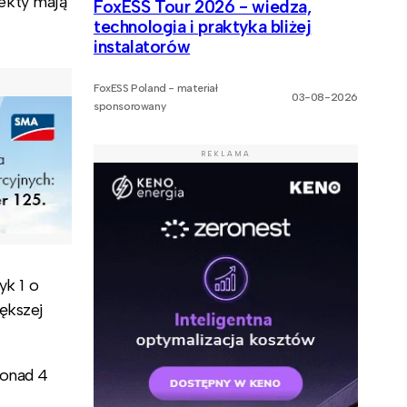
ekty mają
FoxESS Tour 2026 - wiedza,
technologia i praktyka bliżej
instalatorów
FoxESS Poland - materiał
03-08-2026
sponsorowany
REKLAMA
yk 1 o
ększej
ponad 4