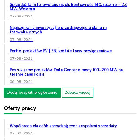
Sprzedaż farm fotowoltaicznych. Rentowność 14% rocznie – 2,6
MW, Wołomin
07-08-2026
Napiszę karty inwestycyjne przedsięwzięcia dla farm
fotowoltaicznych
07-08-2026
Portfel projektów PV | SN, krótkie trasy przyłączeniowe
07-08-2026
Poszukujemy projektów Data Center o mocy 100–200 MW na
terenie całej Polski
06-08-2026
Dodaj bezpłatne ogłoszenie
Zobacz więcej
Oferty pracy
Współpraca dla osób zarządzających zespołami sprzedaży
07-08-2026