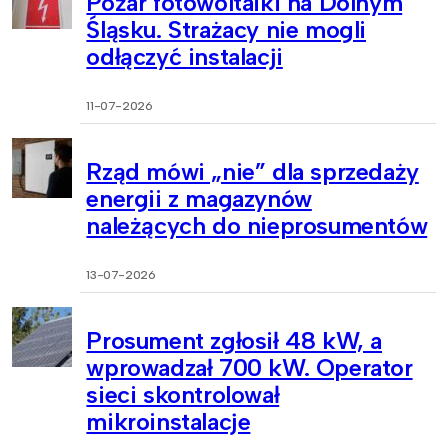
Pożar fotowoltaiki na Dolnym
Śląsku. Strażacy nie mogli
odłączyć instalacji
11-07-2026
Rząd mówi „nie” dla sprzedaży
energii z magazynów
należących do nieprosumentów
13-07-2026
Prosument zgłosił 48 kW, a
wprowadzał 700 kW. Operator
sieci skontrolował
mikroinstalacje