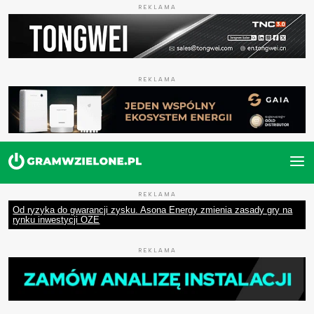
REKLAMA
REKLAMA
REKLAMA
Od ryzyka do gwarancji zysku. Asona Energy zmienia zasady gry na
rynku inwestycji OZE
REKLAMA