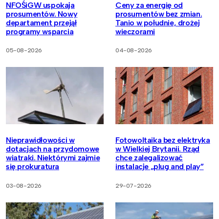
NFOŚiGW uspokaja
Ceny za energię od
prosumentów. Nowy
prosumentów bez zmian.
departament przejął
Tanio w południe, drożej
programy wsparcia
wieczorami
05-08-2026
04-08-2026
Nieprawidłowości w
Fotowoltaika bez elektryka
dotacjach na przydomowe
w Wielkiej Brytanii. Rząd
wiatraki. Niektórymi zajmie
chce zalegalizować
się prokuratura
instalacje „plug and play”
03-08-2026
29-07-2026