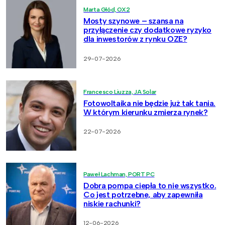
Marta Głód, OX2
Mosty szynowe – szansa na
przyłączenie czy dodatkowe ryzyko
dla inwestorów z rynku OZE?
29-07-2026
Francesco Liuzza, JA Solar
Fotowoltaika nie będzie już tak tania.
W którym kierunku zmierza rynek?
22-07-2026
Paweł Lachman, PORT PC
Dobra pompa ciepła to nie wszystko.
Co jest potrzebne, aby zapewniła
niskie rachunki?
12-06-2026