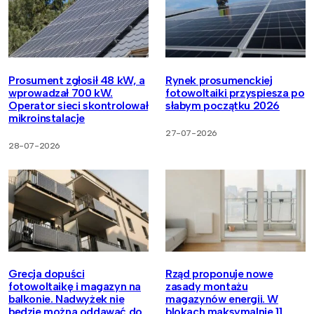
Prosument zgłosił 48 kW, a
Rynek prosumenckiej
wprowadzał 700 kW.
fotowoltaiki przyspiesza po
Operator sieci skontrolował
słabym początku 2026
mikroinstalacje
27-07-2026
28-07-2026
Grecja dopuści
Rząd proponuje nowe
fotowoltaikę i magazyn na
zasady montażu
balkonie. Nadwyżek nie
magazynów energii. W
będzie można oddawać do
blokach maksymalnie 11