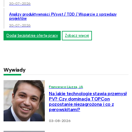
30-07-2026
Analizy produktywności PVsyst / TDD / Wsparcie z sprzedaży
projektów
30-07-2026
Dodaj bezpłatnie ofertę pracy
Zobacz więcej
Wywiady
Francesco Liuzza, JA
Na jakie technologie stawia przemysł
PV? Czy dominacja TOPCon
pozostanie niezagrożona i co z
perowskitami?
03-08-2026