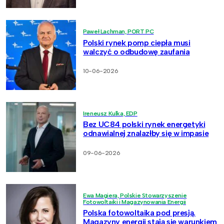
Paweł Lachman, PORT PC
Polski rynek pomp ciepła musi
walczyć o odbudowę zaufania
10-06-2026
Ireneusz Kulka, EDP
Bez UC84 polski rynek energetyki
odnawialnej znalazłby się w impasie
09-06-2026
Ewa Magiera, Polskie Stowarzyszenie
Fotowoltaiki i Magazynowania Energii
Polska fotowoltaika pod presją.
Magazyny energii stają się warunkiem