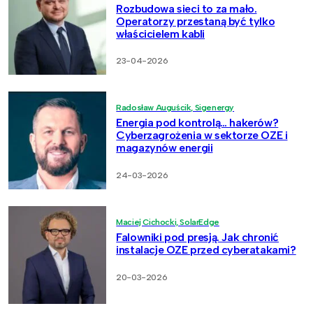
Rozbudowa sieci to za mało.
Operatorzy przestaną być tylko
właścicielem kabli
23-04-2026
Radosław Auguścik, Sigenergy
Energia pod kontrolą… hakerów?
Cyberzagrożenia w sektorze OZE i
magazynów energii
24-03-2026
Maciej Cichocki, SolarEdge
Falowniki pod presją. Jak chronić
instalacje OZE przed cyberatakami?
20-03-2026