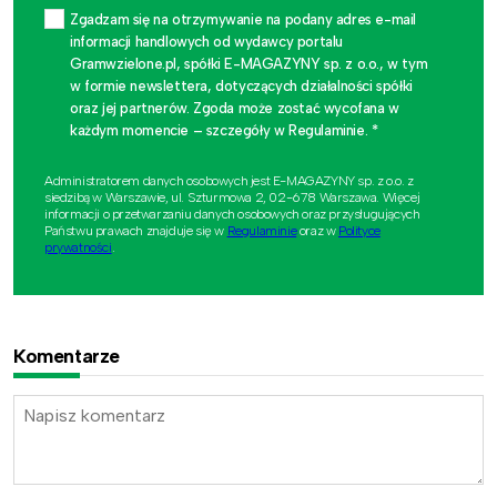
Zgadzam się na otrzymywanie na podany adres e-mail
informacji handlowych od wydawcy portalu
Gramwzielone.pl, spółki E-MAGAZYNY sp. z o.o., w tym
w formie newslettera, dotyczących działalności spółki
oraz jej partnerów. Zgoda może zostać wycofana w
każdym momencie – szczegóły w Regulaminie. *
Administratorem danych osobowych jest E-MAGAZYNY sp. z o.o. z
siedzibą w Warszawie, ul. Szturmowa 2, 02-678 Warszawa. Więcej
informacji o przetwarzaniu danych osobowych oraz przysługujących
Państwu prawach znajduje się w
Regulaminie
oraz w
Polityce
prywatności
.
Komentarze