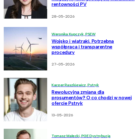
rentowności PV
28-05-2026
Weronika Kupczyk, PSEW
Wojsko i wiatraki. Potrzebna
współpraca i transparentne
procedury
27-05-2026
Kacper Raszkiewicz, Pstryk
Rewolucyjna zmiana dla
prosumentów? O co chodzi w nowej
ofercie Pstryk
13-05-2026
Tomasz Małecki, PGE Dystrybucja