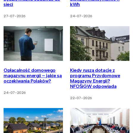
sieci
kWh
27-07-2026
24-07-2026
Opłacalność domowego
Kiedy ruszą dotacje z
magazynu energii – jakie są
programu Przydomowe
oczekiwania Polaków?
Magazyny Energii?
NFOŚiGW odpowiada
24-07-2026
22-07-2026