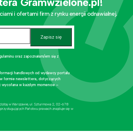
tera Gramwzielone.pl!
mi i ofertami firm z rynku energii odnawialnej.
Zapisz się
gulaminu oraz zapoznałam/em się z
nformacji handlowych od wydawcy portalu
 w formie newslettera, dotyczących
stać wycofana w każdym momencie –
edzibą w Warszawie, ul. Szturmowa 2, 02-678
 przysługujących Państwu prawach znajduje się w