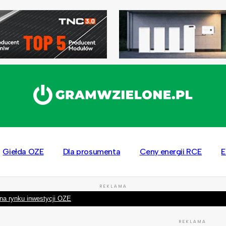
Giełda OZE
Dla prosumenta
Ceny energii RCE
E
REKLAMA
na rynku inwestycji OZE
REKLAMA