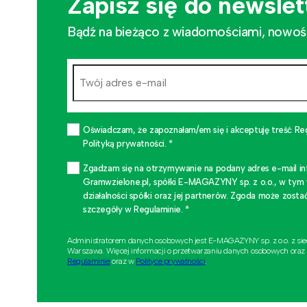
Zapisz się do newslet
Bądź na bieżąco z wiadomościami, nowościa
Oświadczam, że zapoznałam/em się i akceptuję treść Re
Polityką prywatności. *
Zgadzam się na otrzymywanie na podany adres e-mail i
Gramwzielone.pl, spółki E-MAGAZYNY sp. z o.o., w tym
działalności spółki oraz jej partnerów. Zgoda może zo
szczegóły w Regulaminie. *
Administratorem danych osobowych jest E-MAGAZYNY sp. z o.o. z si
Warszawa. Więcej informacji o przetwarzaniu danych osobowych oraz
Regulaminie
oraz w
Polityce prywatności
.