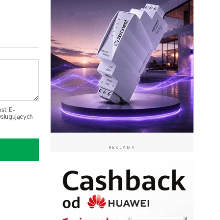
est E-
sługujących
REKLAMA