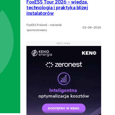
FoxESS Tour 2026 - wiedza,
technologia i praktyka bliżej
instalatorów
FoxESS Poland - materiał
03-08-2026
sponsorowany
REKLAMA