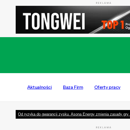
REKLAMA
Aktualności
Baza Firm
Oferty pracy
Od ryzyka do gwarancji zysku. Asona Energy zmienia zasady gry 
REKLAMA