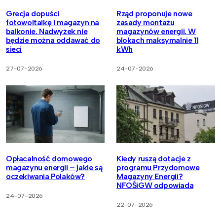
Grecja dopuści
Rząd proponuje nowe
fotowoltaikę i magazyn na
zasady montażu
balkonie. Nadwyżek nie
magazynów energii. W
będzie można oddawać do
blokach maksymalnie 11
sieci
kWh
27-07-2026
24-07-2026
Opłacalność domowego
Kiedy ruszą dotacje z
magazynu energii – jakie są
programu Przydomowe
oczekiwania Polaków?
Magazyny Energii?
NFOŚiGW odpowiada
24-07-2026
22-07-2026