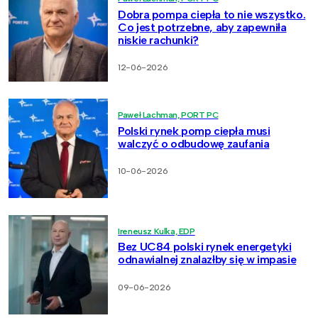
Dobra pompa ciepła to nie wszystko.
Co jest potrzebne, aby zapewniła
niskie rachunki?
12-06-2026
Paweł Lachman, PORT PC
Polski rynek pomp ciepła musi
walczyć o odbudowę zaufania
10-06-2026
Ireneusz Kulka, EDP
Bez UC84 polski rynek energetyki
odnawialnej znalazłby się w impasie
09-06-2026