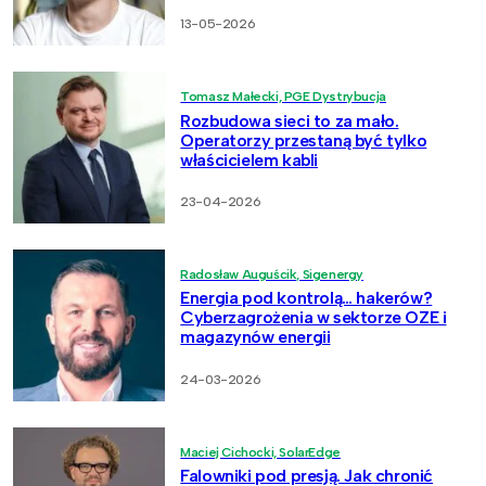
13-05-2026
Tomasz Małecki, PGE Dystrybucja
Rozbudowa sieci to za mało.
Operatorzy przestaną być tylko
właścicielem kabli
23-04-2026
Radosław Auguścik, Sigenergy
Energia pod kontrolą… hakerów?
Cyberzagrożenia w sektorze OZE i
magazynów energii
24-03-2026
Maciej Cichocki, SolarEdge
Falowniki pod presją. Jak chronić