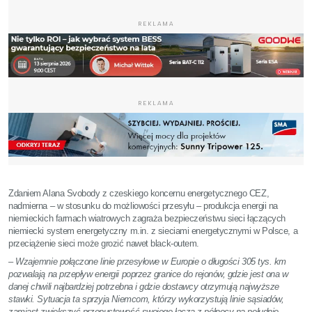
REKLAMA
REKLAMA
Zdaniem Alana Svobody z czeskiego koncernu energetycznego CEZ,
nadmierna – w stosunku do możliowości przesyłu – produkcja energii na
niemieckich farmach wiatrowych zagraża bezpieczeństwu sieci łączących
niemiecki system energetyczny m.in. z sieciami energetycznymi w Polsce, a
przeciążenie sieci może grozić nawet black-outem.
– Wzajemnie połączone linie przesyłowe w Europie o długości 305 tys. km
pozwalają na przepływ energii poprzez granice do rejonów, gdzie jest ona w
danej chwili najbardziej potrzebna i gdzie dostawcy otrzymują najwyższe
stawki. Sytuacja ta sprzyja Niemcom, którzy wykorzystują linie sąsiadów,
zamiast zwiększyć przepustowość swojego łącza z północy na południe –