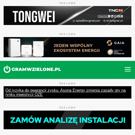
REKLAMA
REKLAMA
REKLAMA
Od ryzyka do gwarancji zysku. Asona Energy zmienia zasady gry na
rynku inwestycji OZE
REKLAMA