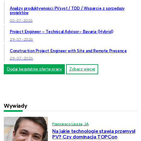
Analizy produktywności PVsyst / TDD / Wsparcie z sprzedaży
projektów
30-07-2026
Project Engineer – Technical Advisor– Bavaria (Hybrid)
29-07-2026
Construction Project Engineer with Site and Remote Presence
29-07-2026
Dodaj bezpłatnie ofertę pracy
Zobacz więcej
Wywiady
Francesco Liuzza, JA
Na jakie technologie stawia przemysł
PV? Czy dominacja TOPCon