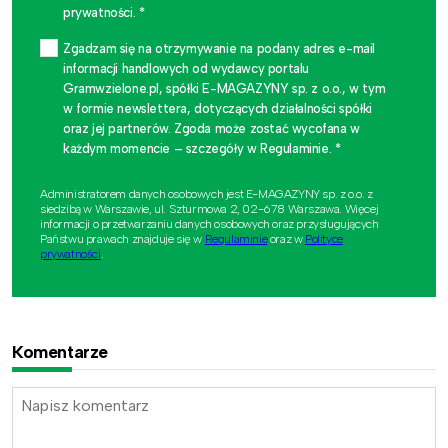
prywatności. *
Zgadzam się na otrzymywanie na podany adres e-mail
informacji handlowych od wydawcy portalu
Gramwzielone.pl, spółki E-MAGAZYNY sp. z o.o., w tym
w formie newslettera, dotyczących działalności spółki
oraz jej partnerów. Zgoda może zostać wycofana w
każdym momencie – szczegóły w Regulaminie. *
Administratorem danych osobowych jest E-MAGAZYNY sp. z o.o. z
siedzibą w Warszawie, ul. Szturmowa 2, 02-678 Warszawa. Więcej
informacji o przetwarzaniu danych osobowych oraz przysługujących
Państwu prawach znajduje się w
Regulaminie
oraz w
Polityce
prywatności
.
Komentarze