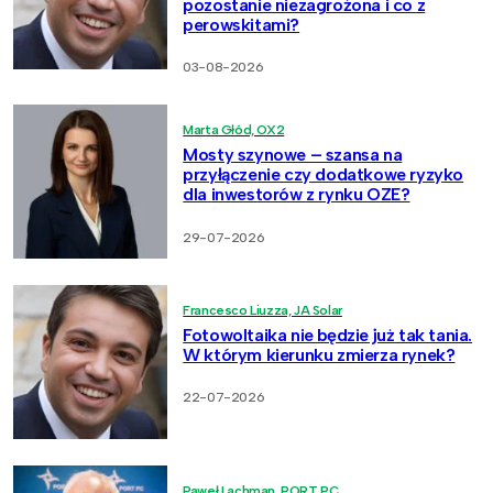
pozostanie niezagrożona i co z
perowskitami?
03-08-2026
Marta Głód, OX2
Mosty szynowe – szansa na
przyłączenie czy dodatkowe ryzyko
dla inwestorów z rynku OZE?
29-07-2026
Francesco Liuzza, JA Solar
Fotowoltaika nie będzie już tak tania.
W którym kierunku zmierza rynek?
22-07-2026
Paweł Lachman, PORT PC