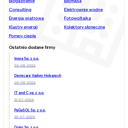
Biogazownie
Biomasa
Consulting
Elektrownie wodne
Energia wiatrowa
Fotowoltaika
Klastry energii
Kolektory słoneczne
Pompy ciepła
Ostatnio dodane firmy
Inoxa Sp. z o.o.
04-08-2026
Demicare Vadym Holyanych
04-08-2026
IT and C sp. z o.o.
31-07-2026
PaGaSOL Sp. z o.o.
30-07-2026
Doko Sp. z o.o.