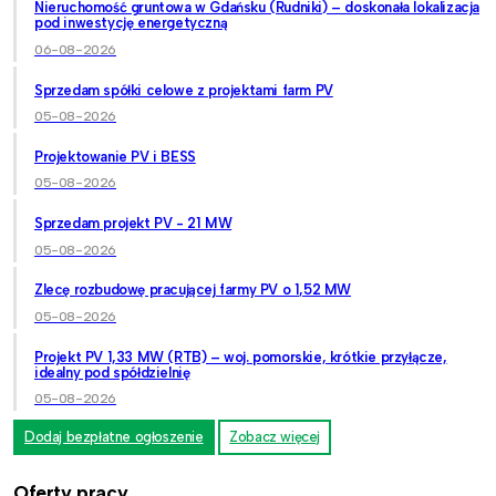
Nieruchomość gruntowa w Gdańsku (Rudniki) – doskonała lokalizacja
pod inwestycję energetyczną
06-08-2026
Sprzedam spółki celowe z projektami farm PV
05-08-2026
Projektowanie PV i BESS
05-08-2026
Sprzedam projekt PV - 21 MW
05-08-2026
Zlecę rozbudowę pracującej farmy PV o 1,52 MW
05-08-2026
Projekt PV 1,33 MW (RTB) – woj. pomorskie, krótkie przyłącze,
idealny pod spółdzielnię
05-08-2026
Dodaj bezpłatne ogłoszenie
Zobacz więcej
Oferty pracy