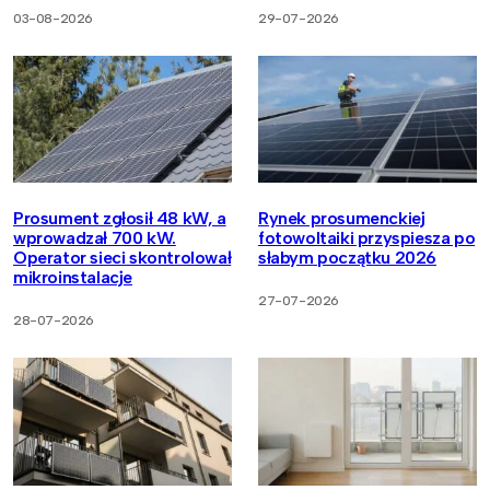
03-08-2026
29-07-2026
Prosument zgłosił 48 kW, a
Rynek prosumenckiej
wprowadzał 700 kW.
fotowoltaiki przyspiesza po
Operator sieci skontrolował
słabym początku 2026
mikroinstalacje
27-07-2026
28-07-2026