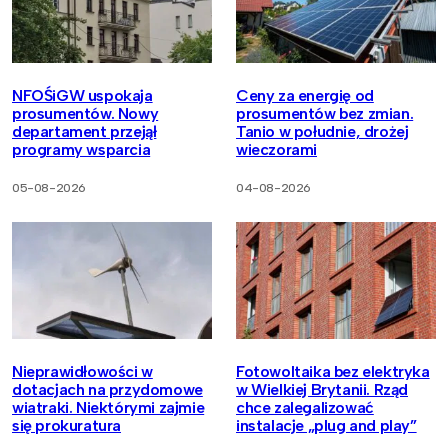
NFOŚiGW uspokaja
Ceny za energię od
prosumentów. Nowy
prosumentów bez zmian.
departament przejął
Tanio w południe, drożej
programy wsparcia
wieczorami
05-08-2026
04-08-2026
Nieprawidłowości w
Fotowoltaika bez elektryka
dotacjach na przydomowe
w Wielkiej Brytanii. Rząd
wiatraki. Niektórymi zajmie
chce zalegalizować
się prokuratura
instalacje „plug and play”