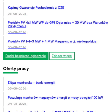
Kupimy Gwarancje Pochodzenia z OZE
05-08-2026
Projekty PV 4x1 MW WP do GPZ Dębrznica + 30 MW bez Warunków
Przyłączenia
05-08-2026
Projekty PV 1+1+3 MW + 4 MW Magazynu woj. wielkopolskie
05-08-2026
Dodaj bezpłatne ogłoszenie
Zobacz więcej
Oferty pracy
Ekipa monterska - banki energii
05-08-2026
Poszukuję monterów magazynów energii o mocy powyżej 100 kW
04-08-2026