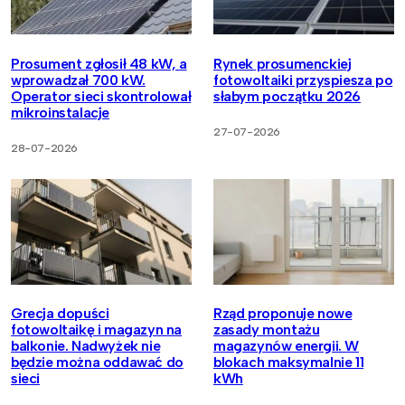
Prosument zgłosił 48 kW, a
Rynek prosumenckiej
wprowadzał 700 kW.
fotowoltaiki przyspiesza po
Operator sieci skontrolował
słabym początku 2026
mikroinstalacje
27-07-2026
28-07-2026
Grecja dopuści
Rząd proponuje nowe
fotowoltaikę i magazyn na
zasady montażu
balkonie. Nadwyżek nie
magazynów energii. W
będzie można oddawać do
blokach maksymalnie 11
sieci
kWh