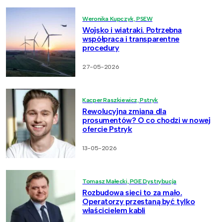
Weronika Kupczyk, PSEW
Wojsko i wiatraki. Potrzebna
współpraca i transparentne
procedury
27-05-2026
Kacper Raszkiewicz, Pstryk
Rewolucyjna zmiana dla
prosumentów? O co chodzi w nowej
ofercie Pstryk
13-05-2026
Tomasz Małecki, PGE Dystrybucja
Rozbudowa sieci to za mało.
Operatorzy przestaną być tylko
właścicielem kabli