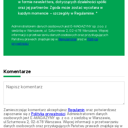
w formie newslettera, dotyczących działalności spółki
oraz jej partnerów. Zgoda może zostać wycofana w
każdym momencie – szczegóły w Regulaminie. *
Administratorem danych osobowych jest E-MAGAZYNY sp. z o.o. z
siedzibą w Warszawie, ul. Szturmowa 2, 02-678 Warszawa. Więcej
informacji o przetwarzaniu danych osobowych oraz przysługujących
Państwu prawach znajduje się w
Regulaminie
oraz w
Polityce
prywatności
.
Komentarze
Zamieszczając komentarz akceptujesz
Regulamin
oraz potwierdzasz
zapoznanie się z
Polityką prywatności
. Administratorem danych
osobowych jest E-MAGAZYNY sp. z o.o. z siedzibą w Warszawie,
ul.Szturmowa 2, 02-678 Warszawa. Więcej informacji o przetwarzaniu
danych osobowych oraz przysługujących Państwu prawach znajduje się w