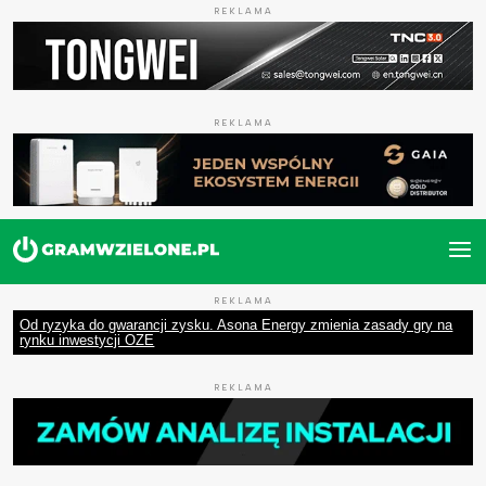
REKLAMA
REKLAMA
REKLAMA
Od ryzyka do gwarancji zysku. Asona Energy zmienia zasady gry na
rynku inwestycji OZE
REKLAMA