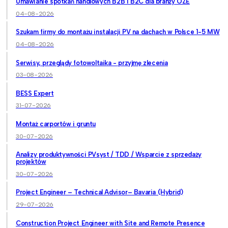
Umawianie spotkań handlowych B2B i B2C dla branży OZE
04-08-2026
Szukam firmy do montażu instalacji PV na dachach w Polsce 1-5 MW
04-08-2026
Serwisy, przeglądy fotowoltaika - przyjmę zlecenia
03-08-2026
BESS Expert
31-07-2026
Montaż carportów i gruntu
30-07-2026
Analizy produktywności PVsyst / TDD / Wsparcie z sprzedaży
projektów
30-07-2026
Project Engineer – Technical Advisor– Bavaria (Hybrid)
29-07-2026
Construction Project Engineer with Site and Remote Presence