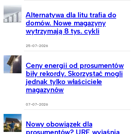
Alternatywa dla litu trafia do
domów. Nowe magazyny
wytrzymają 8 tys. cykli
25-07-2026
Ceny energii od prosumentów
biły rekordy. Skorzystać mogli
jednak tylko właściciele
magazynów
07-07-2026
Nowy obowiązek dla
prosumentów? URE wyjaśnia