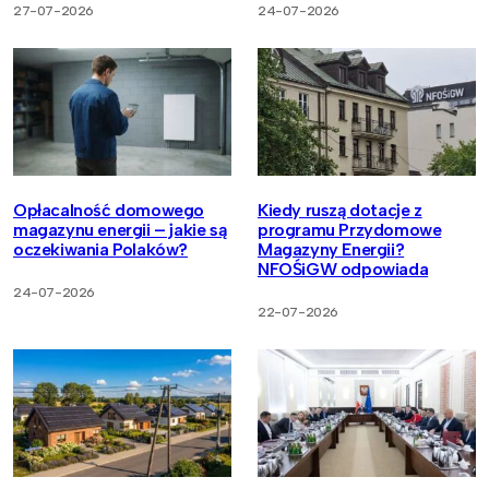
27-07-2026
24-07-2026
Opłacalność domowego
Kiedy ruszą dotacje z
magazynu energii – jakie są
programu Przydomowe
oczekiwania Polaków?
Magazyny Energii?
NFOŚiGW odpowiada
24-07-2026
22-07-2026