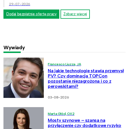
29-07-2026
Dodaj bezpłatnie ofertę pracy
Zobacz więcej
Wywiady
Francesco Liuzza, JA
Na jakie technologie stawia przemysł
PV? Czy dominacja TOPCon
pozostanie niezagrożona i co z
perowskitami?
03-08-2026
Marta Głód, OX2
Mosty szynowe – szansa na
przyłączenie czy dodatkowe ryzyko