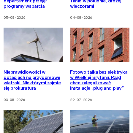
departament przejął
Tanio w południe, drożej
programy wsparcia
wieczorami
05-08-2026
04-08-2026
Nieprawidłowości w
Fotowoltaika bez elektryka
dotacjach na przydomowe
w Wielkiej Brytanii. Rząd
wiatraki. Niektórymi zajmie
chce zalegalizować
się prokuratura
instalacje „plug and play”
03-08-2026
29-07-2026