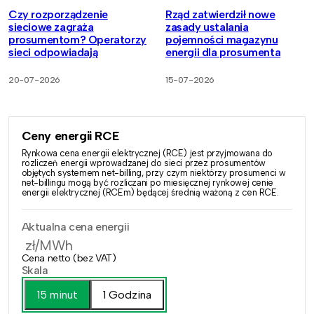
Czy rozporządzenie
Rząd zatwierdził nowe
sieciowe zagraża
zasady ustalania
prosumentom? Operatorzy
pojemności magazynu
sieci odpowiadają
energii dla prosumenta
20-07-2026
15-07-2026
Ceny energii RCE
Rynkowa cena energii elektrycznej (RCE) jest przyjmowana do
rozliczeń energii wprowadzanej do sieci przez prosumentów
objętych systemem net-billing, przy czym niektórzy prosumenci w
net-billingu mogą być rozliczani po miesięcznej rynkowej cenie
energii elektrycznej (RCEm) będącej średnią ważoną z cen RCE.
Aktualna cena energii
zł/MWh
Cena netto (bez VAT)
Skala
15 minut
1 Godzina