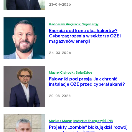
23-04-2026
Radosław Auguścik, Sigenergy
Energia pod kontrolą… hakerów?
Cyberzagrożenia w sektorze OZE i
magazynów energii
24-03-2026
Maciej Cichocki, SolarEdge
Falowniki pod presją. Jak chronić
instalacje OZE przed cyberatakami?
20-03-2026
Mariusz Mazur, Instytut Energetyki-PIB
Projekty „zombie” blokują dziś rozwój