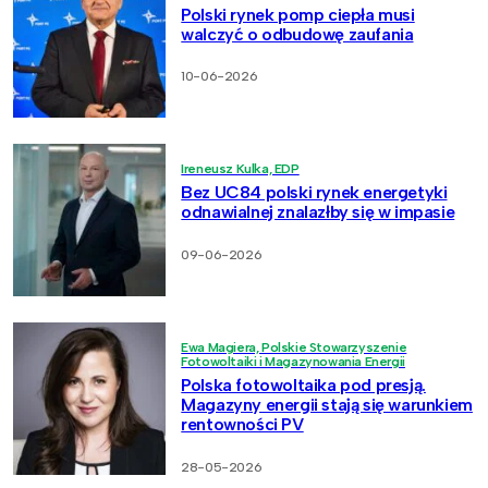
Polski rynek pomp ciepła musi
walczyć o odbudowę zaufania
10-06-2026
Ireneusz Kulka, EDP
Bez UC84 polski rynek energetyki
odnawialnej znalazłby się w impasie
09-06-2026
Ewa Magiera, Polskie Stowarzyszenie
Fotowoltaiki i Magazynowania Energii
Polska fotowoltaika pod presją.
Magazyny energii stają się warunkiem
rentowności PV
28-05-2026