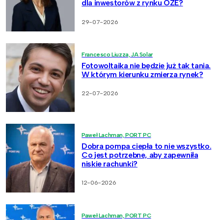
dla inwestorów z rynku OZE?
29-07-2026
Francesco Liuzza, JA Solar
Fotowoltaika nie będzie już tak tania.
W którym kierunku zmierza rynek?
22-07-2026
Paweł Lachman, PORT PC
Dobra pompa ciepła to nie wszystko.
Co jest potrzebne, aby zapewniła
niskie rachunki?
12-06-2026
Paweł Lachman, PORT PC