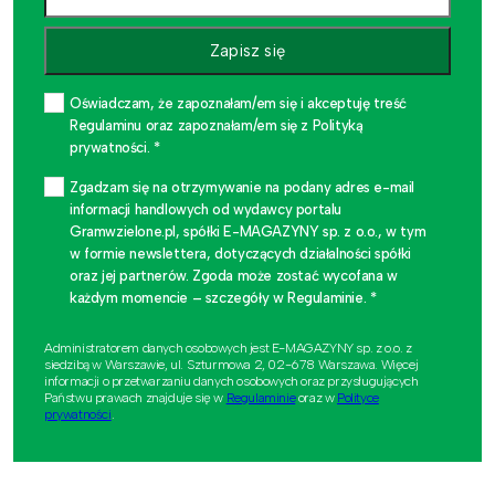
Zapisz się
Oświadczam, że zapoznałam/em się i akceptuję treść
Regulaminu oraz zapoznałam/em się z Polityką
prywatności. *
Zgadzam się na otrzymywanie na podany adres e-mail
informacji handlowych od wydawcy portalu
Gramwzielone.pl, spółki E-MAGAZYNY sp. z o.o., w tym
w formie newslettera, dotyczących działalności spółki
oraz jej partnerów. Zgoda może zostać wycofana w
każdym momencie – szczegóły w Regulaminie. *
Administratorem danych osobowych jest E-MAGAZYNY sp. z o.o. z
siedzibą w Warszawie, ul. Szturmowa 2, 02-678 Warszawa. Więcej
informacji o przetwarzaniu danych osobowych oraz przysługujących
Państwu prawach znajduje się w
Regulaminie
oraz w
Polityce
prywatności
.