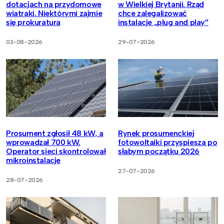
dotacjach na przydomowe
w Wielkiej Brytanii. Rząd
wiatraki. Niektórymi zajmie
chce zalegalizować
się prokuratura
instalacje „plug and play”
03-08-2026
29-07-2026
Prosument zgłosił 48 kW, a
Rynek prosumenckiej
wprowadzał 700 kW.
fotowoltaiki przyspiesza po
Operator sieci skontrolował
słabym początku 2026
mikroinstalacje
27-07-2026
28-07-2026