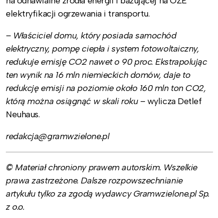
na odnawialne źródła energii i bazującej na OZE
elektryfikacji ogrzewania i transportu.
–
Właściciel domu, który posiada samochód
elektryczny, pompę ciepła i system fotowoltaiczny,
redukuje emisję CO2 nawet o 90 proc. Ekstrapolując
ten wynik na 16 mln niemieckich domów, daje to
redukcję emisji na poziomie około 160 mln ton CO2,
którą można osiągnąć w skali roku
– wylicza Detlef
Neuhaus.
redakcja@gramwzielone.pl
© Materiał chroniony prawem autorskim. Wszelkie
prawa zastrzeżone. Dalsze rozpowszechnianie
artykułu tylko za zgodą wydawcy Gramwzielone.pl Sp.
z o.o.