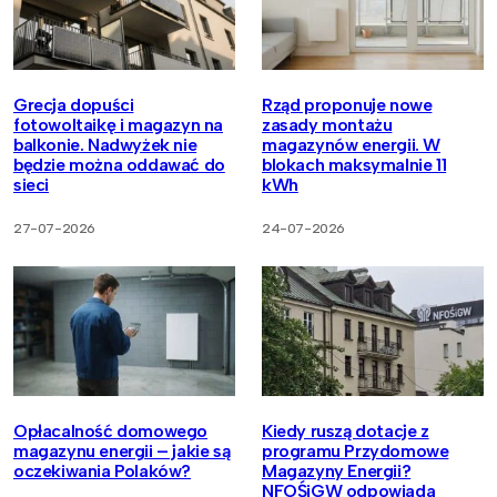
Grecja dopuści
Rząd proponuje nowe
fotowoltaikę i magazyn na
zasady montażu
balkonie. Nadwyżek nie
magazynów energii. W
będzie można oddawać do
blokach maksymalnie 11
sieci
kWh
27-07-2026
24-07-2026
Opłacalność domowego
Kiedy ruszą dotacje z
magazynu energii – jakie są
programu Przydomowe
oczekiwania Polaków?
Magazyny Energii?
NFOŚiGW odpowiada