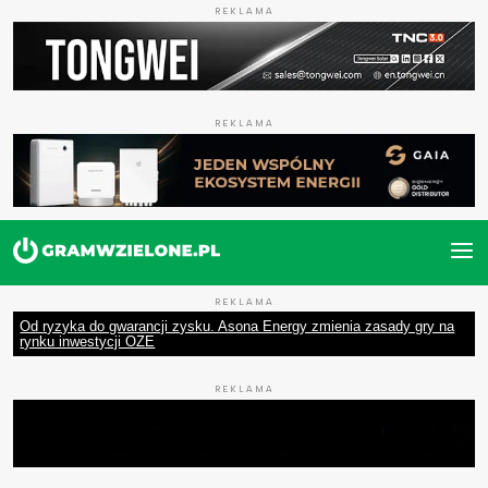
REKLAMA
REKLAMA
REKLAMA
Od ryzyka do gwarancji zysku. Asona Energy zmienia zasady gry na
rynku inwestycji OZE
REKLAMA