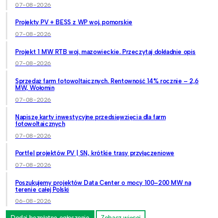
07-08-2026
Projekty PV + BESS z WP woj. pomorskie
07-08-2026
Projekt 1 MW RTB woj. mazowieckie. Przeczytaj dokładnie opis
07-08-2026
Sprzedaż farm fotowoltaicznych. Rentowność 14% rocznie – 2,6
MW, Wołomin
07-08-2026
Napiszę karty inwestycyjne przedsięwzięcia dla farm
fotowoltaicznych
07-08-2026
Portfel projektów PV | SN, krótkie trasy przyłączeniowe
07-08-2026
Poszukujemy projektów Data Center o mocy 100–200 MW na
terenie całej Polski
06-08-2026
Dodaj bezpłatne ogłoszenie
Zobacz więcej