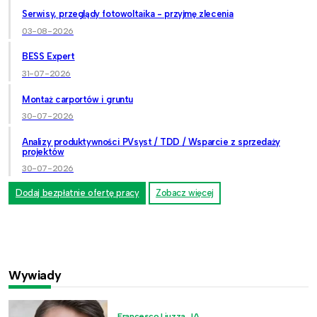
Serwisy, przeglądy fotowoltaika - przyjmę zlecenia
03-08-2026
BESS Expert
31-07-2026
Montaż carportów i gruntu
30-07-2026
Analizy produktywności PVsyst / TDD / Wsparcie z sprzedaży
projektów
30-07-2026
Dodaj bezpłatnie ofertę pracy
Zobacz więcej
Wywiady
Francesco Liuzza, JA