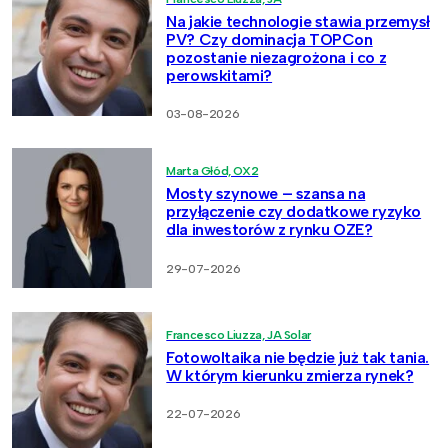
Na jakie technologie stawia przemysł
PV? Czy dominacja TOPCon
pozostanie niezagrożona i co z
perowskitami?
03-08-2026
Marta Głód, OX2
Mosty szynowe – szansa na
przyłączenie czy dodatkowe ryzyko
dla inwestorów z rynku OZE?
29-07-2026
Francesco Liuzza, JA Solar
Fotowoltaika nie będzie już tak tania.
W którym kierunku zmierza rynek?
22-07-2026