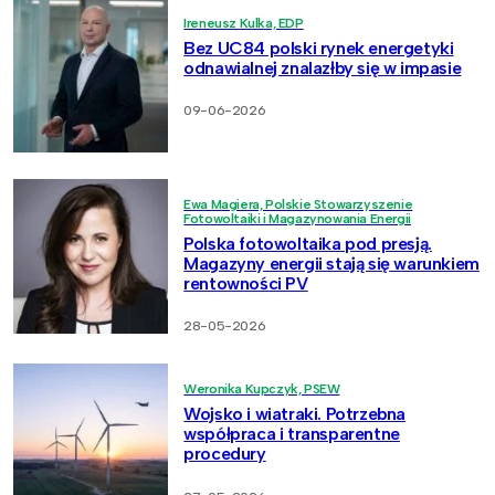
Ireneusz Kulka, EDP
Bez UC84 polski rynek energetyki
odnawialnej znalazłby się w impasie
09-06-2026
Ewa Magiera, Polskie Stowarzyszenie
Fotowoltaiki i Magazynowania Energii
Polska fotowoltaika pod presją.
Magazyny energii stają się warunkiem
rentowności PV
28-05-2026
Weronika Kupczyk, PSEW
Wojsko i wiatraki. Potrzebna
współpraca i transparentne
procedury