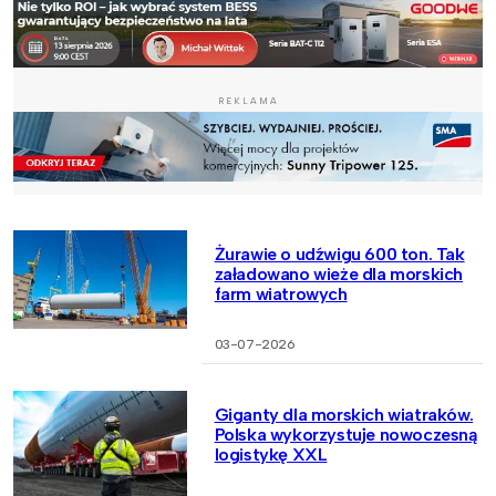
REKLAMA
Żurawie o udźwigu 600 ton. Tak
załadowano wieże dla morskich
farm wiatrowych
03-07-2026
Giganty dla morskich wiatraków.
Polska wykorzystuje nowoczesną
logistykę XXL