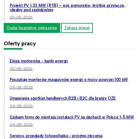
Projekt PV 1,33 MW (RTB) – woj. pomorskie, krótkie przyłącze,
idealny pod spółdzielnię
05-08-2026
Dodaj bezpłatne ogłoszenie
Zobacz więcej
Oferty pracy
Ekipa monterska - banki energii
05-08-2026
Poszukuję monterów magazynów energii o mocy powyżej 100 kW
04-08-2026
Umawianie spotkań handlowych B2B i B2C dla branży OZE
04-08-2026
Szukam firmy do montażu instalacji PV na dachach w Polsce 1-5 MW
04-08-2026
Serwisy, przeglądy fotowoltaika - przyjmę zlecenia