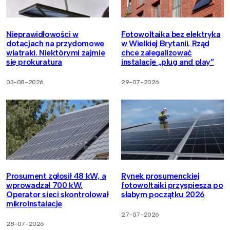
Nieprawidłowości w
Fotowoltaika bez elektryka
dotacjach na przydomowe
w Wielkiej Brytanii. Rząd
wiatraki. Niektórymi zajmie
chce zalegalizować
się prokuratura
instalacje „plug and play”
03-08-2026
29-07-2026
Prosument zgłosił 48 kW, a
Rynek prosumenckiej
wprowadzał 700 kW.
fotowoltaiki przyspiesza po
Operator sieci skontrolował
słabym początku 2026
mikroinstalacje
27-07-2026
28-07-2026