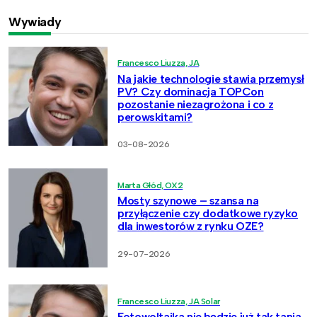
Wywiady
Francesco Liuzza, JA
Na jakie technologie stawia przemysł
PV? Czy dominacja TOPCon
pozostanie niezagrożona i co z
perowskitami?
03-08-2026
Marta Głód, OX2
Mosty szynowe – szansa na
przyłączenie czy dodatkowe ryzyko
dla inwestorów z rynku OZE?
29-07-2026
Francesco Liuzza, JA Solar
Fotowoltaika nie będzie już tak tania.