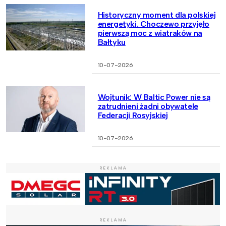
Historyczny moment dla polskiej
energetyki. Choczewo przyjęło
pierwszą moc z wiatraków na
Bałtyku
10-07-2026
Wojtunik: W Baltic Power nie są
zatrudnieni żadni obywatele
Federacji Rosyjskiej
10-07-2026
REKLAMA
REKLAMA