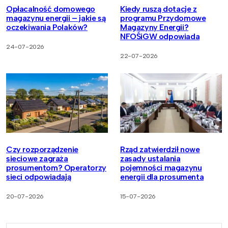
Opłacalność domowego
Kiedy ruszą dotacje z
magazynu energii – jakie są
programu Przydomowe
oczekiwania Polaków?
Magazyny Energii?
NFOŚiGW odpowiada
24-07-2026
22-07-2026
Czy rozporządzenie
Rząd zatwierdził nowe
sieciowe zagraża
zasady ustalania
prosumentom? Operatorzy
pojemności magazynu
sieci odpowiadają
energii dla prosumenta
20-07-2026
15-07-2026