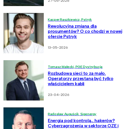
27-05-2026
Kacper Raszkiewicz, Pstryk
Rewolucyjna zmiana dla
prosumentów? O co chodzi w nowej
ofercie Pstryk
13-05-2026
Tomasz Małecki, PGE Dystrybucja
Rozbudowa sieci to za mało.
Operatorzy przestaną być tylko
właścicielem kabli
23-04-2026
Radosław Auguścik, Sigenergy
Energia pod kontrolą… hakerów?
Cyberzagrożenia w sektorze OZE i