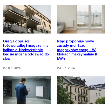
Grecja dopuści
Rząd proponuje nowe
fotowoltaikę i magazyn na
zasady montażu
balkonie. Nadwyżek nie
magazynów energii. W
będzie można oddawać do
blokach maksymalnie 11
sieci
kWh
27-07-2026
24-07-2026