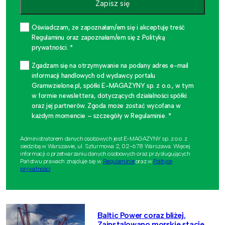
Zapisz się
Oświadczam, że zapoznałam/em się i akceptuję treść
Regulaminu oraz zapoznałam/em się z Polityką
prywatności. *
Zgadzam się na otrzymywanie na podany adres e-mail
informacji handlowych od wydawcy portalu
Gramwzielone.pl, spółki E-MAGAZYNY sp. z o.o., w tym
w formie newslettera, dotyczących działalności spółki
oraz jej partnerów. Zgoda może zostać wycofana w
każdym momencie – szczegóły w Regulaminie. *
Administratorem danych osobowych jest E-MAGAZYNY sp. z o.o. z
siedzibą w Warszawie, ul. Szturmowa 2, 02-678 Warszawa. Więcej
informacji o przetwarzaniu danych osobowych oraz przysługujących
Państwu prawach znajduje się w
Regulaminie
oraz w
Polityce
prywatności
.
Baltic Power coraz bliżej.
Zainstalowano morskie stacje