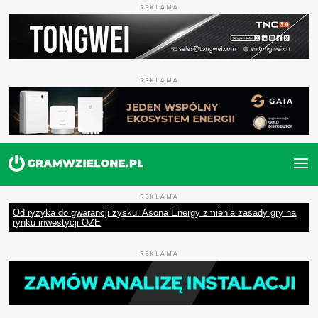
REKLAMA
REKLAMA
REKLAMA
Od ryzyka do gwarancji zysku. Asona Energy zmienia zasady gry na
rynku inwestycji OZE
REKLAMA