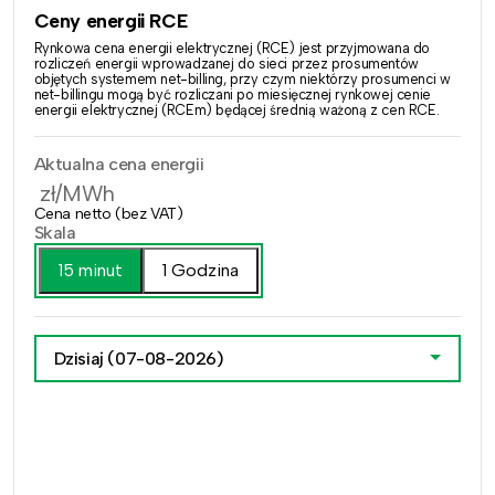
Ceny energii RCE
Rynkowa cena energii elektrycznej (RCE) jest przyjmowana do
rozliczeń energii wprowadzanej do sieci przez prosumentów
objętych systemem net-billing, przy czym niektórzy prosumenci w
net-billingu mogą być rozliczani po miesięcznej rynkowej cenie
energii elektrycznej (RCEm) będącej średnią ważoną z cen RCE.
Aktualna cena energii
zł/MWh
Cena netto (bez VAT)
Skala
15 minut
1 Godzina
Dzisiaj
(07-08-2026)