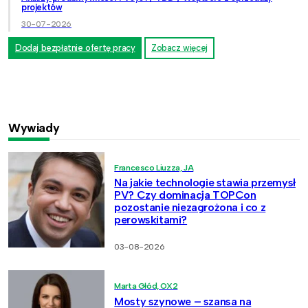
projektów
30-07-2026
Dodaj bezpłatnie ofertę pracy
Zobacz więcej
Wywiady
Francesco Liuzza, JA
Na jakie technologie stawia przemysł
PV? Czy dominacja TOPCon
pozostanie niezagrożona i co z
perowskitami?
03-08-2026
Marta Głód, OX2
Mosty szynowe – szansa na