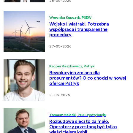
28-05-2026
Weronika Kupczyk, PSEW
Wojsko i wiatraki. Potrzebna
współpraca i transparentne
procedury
27-05-2026
Kacper Raszkiewicz, Pstryk
Rewolucyjna zmiana dla
prosumentów? O co chodzi w nowej
ofercie Pstryk
13-05-2026
Tomasz Małecki, PGE Dystrybucja
Rozbudowa sieci to za mało.
Operatorzy przestaną być tylko
właścicielem kabli