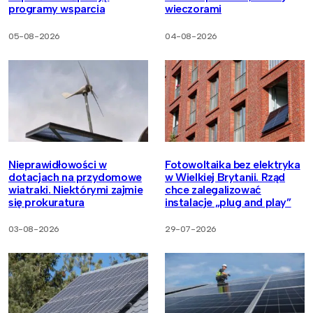
programy wsparcia
wieczorami
05-08-2026
04-08-2026
Nieprawidłowości w
Fotowoltaika bez elektryka
dotacjach na przydomowe
w Wielkiej Brytanii. Rząd
wiatraki. Niektórymi zajmie
chce zalegalizować
się prokuratura
instalacje „plug and play”
03-08-2026
29-07-2026