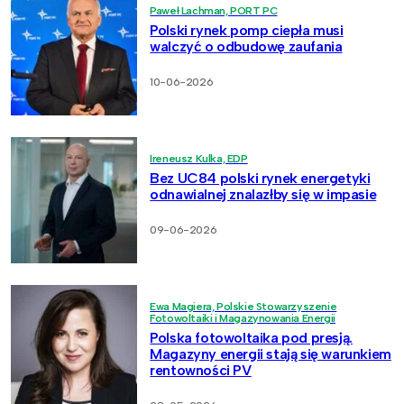
Paweł Lachman, PORT PC
Polski rynek pomp ciepła musi
walczyć o odbudowę zaufania
10-06-2026
Ireneusz Kulka, EDP
Bez UC84 polski rynek energetyki
odnawialnej znalazłby się w impasie
09-06-2026
Ewa Magiera, Polskie Stowarzyszenie
Fotowoltaiki i Magazynowania Energii
Polska fotowoltaika pod presją.
Magazyny energii stają się warunkiem
rentowności PV