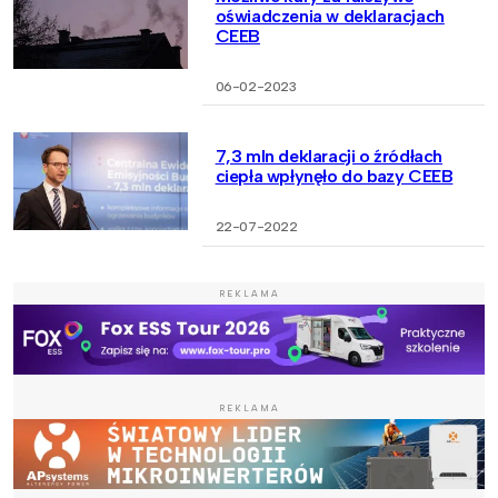
oświadczenia w deklaracjach
CEEB
06-02-2023
7,3 mln deklaracji o źródłach
ciepła wpłynęło do bazy CEEB
22-07-2022
REKLAMA
REKLAMA