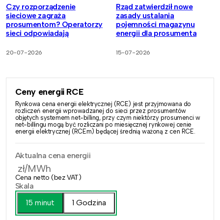
Czy rozporządzenie
Rząd zatwierdził nowe
sieciowe zagraża
zasady ustalania
prosumentom? Operatorzy
pojemności magazynu
sieci odpowiadają
energii dla prosumenta
20-07-2026
15-07-2026
Ceny energii RCE
Rynkowa cena energii elektrycznej (RCE) jest przyjmowana do
rozliczeń energii wprowadzanej do sieci przez prosumentów
objętych systemem net-billing, przy czym niektórzy prosumenci w
net-billingu mogą być rozliczani po miesięcznej rynkowej cenie
energii elektrycznej (RCEm) będącej średnią ważoną z cen RCE.
Aktualna cena energii
zł/MWh
Cena netto (bez VAT)
Skala
15 minut
1 Godzina