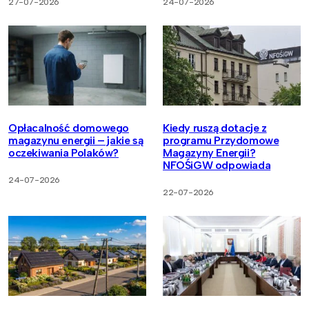
27-07-2026
24-07-2026
Opłacalność domowego
Kiedy ruszą dotacje z
magazynu energii – jakie są
programu Przydomowe
oczekiwania Polaków?
Magazyny Energii?
NFOŚiGW odpowiada
24-07-2026
22-07-2026