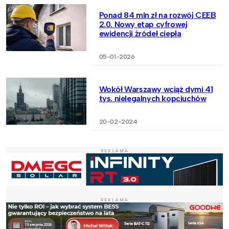
Ponad 84 mln zł na rozwój CEEB
2.0. Nowy etap cyfrowej
ewidencji źródeł ciepła
05-01-2026
Wokół Warszawy wciąż dymi 41
tys. nielegalnych kopciuchów
20-02-2024
REKLAMA
REKLAMA