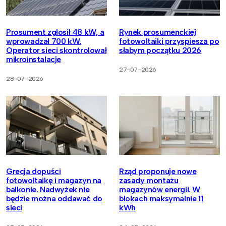
Prosument zgłosił 48 kW, a
Rynek prosumenckiej
wprowadzał 700 kW.
fotowoltaiki przyspiesza po
Operator sieci skontrolował
słabym początku 2026
mikroinstalacje
27-07-2026
28-07-2026
Grecja dopuści
Rząd proponuje nowe
fotowoltaikę i magazyn na
zasady montażu
balkonie. Nadwyżek nie
magazynów energii. W
będzie można oddawać do
blokach maksymalnie 11
sieci
kWh