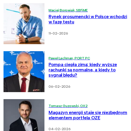
Maciej Borowiak, SBFiME
Rynek prosumencki w Polsce wchodzi
w fazę testu
11-02-2026
Paweł Lachman, PORT PC
Pompa ciepła zimą: kiedy wyższe
rachunki są normalne, a kiedy to
sygnał błędu?
06-02-2026
Tomasz Guzowski, OX2
Magazyn energii staje się niezbędnym
elementem portfela OZE
04-02-2026