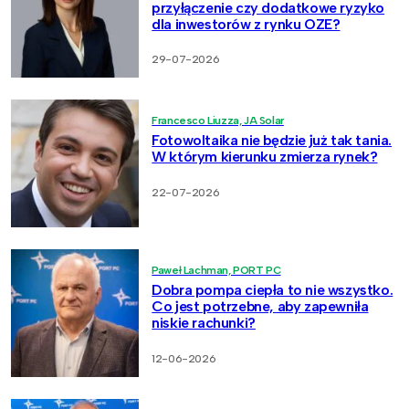
przyłączenie czy dodatkowe ryzyko
dla inwestorów z rynku OZE?
29-07-2026
Francesco Liuzza, JA Solar
Fotowoltaika nie będzie już tak tania.
W którym kierunku zmierza rynek?
22-07-2026
Paweł Lachman, PORT PC
Dobra pompa ciepła to nie wszystko.
Co jest potrzebne, aby zapewniła
niskie rachunki?
12-06-2026