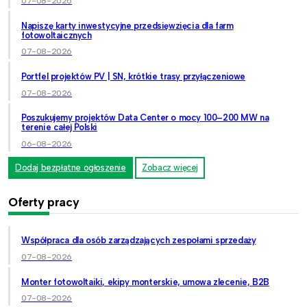
07-08-2026
Napiszę karty inwestycyjne przedsięwzięcia dla farm
fotowoltaicznych
07-08-2026
Portfel projektów PV | SN, krótkie trasy przyłączeniowe
07-08-2026
Poszukujemy projektów Data Center o mocy 100–200 MW na
terenie całej Polski
06-08-2026
Dodaj bezpłatne ogłoszenie
Zobacz więcej
Oferty pracy
Współpraca dla osób zarządzających zespołami sprzedaży
07-08-2026
Monter fotowoltaiki, ekipy monterskie, umowa zlecenie, B2B
07-08-2026