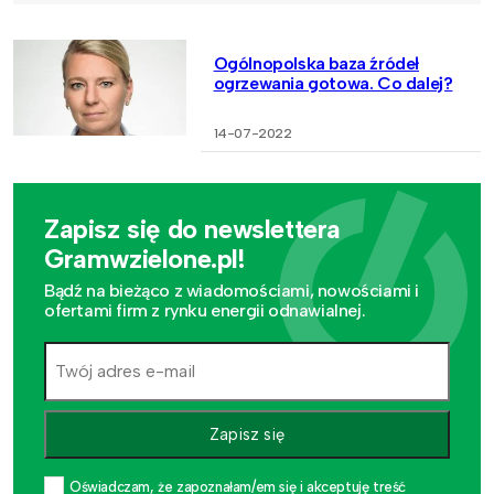
Ogólnopolska baza źródeł
ogrzewania gotowa. Co dalej?
14-07-2022
Zapisz się do newslettera
Gramwzielone.pl!
Bądź na bieżąco z wiadomościami, nowościami i
ofertami firm z rynku energii odnawialnej.
Zapisz się
Oświadczam, że zapoznałam/em się i akceptuję treść