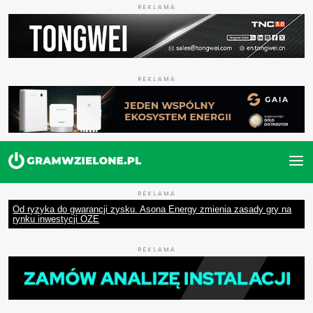
REKLAMA
REKLAMA
REKLAMA
Od ryzyka do gwarancji zysku. Asona Energy zmienia zasady gry na
rynku inwestycji OZE
REKLAMA