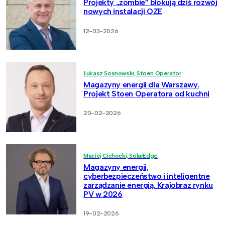
Projekty „zombie” blokują dziś rozwój
nowych instalacji OZE
12-03-2026
Łukasz Sosnowski, Stoen Operator
Magazyny energii dla Warszawy.
Projekt Stoen Operatora od kuchni
20-02-2026
Maciej Cichocki, SolarEdge
Magazyny energii,
cyberbezpieczeństwo i inteligentne
zarządzanie energią. Krajobraz rynku
PV w 2026
19-02-2026