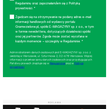
Regulaminu oraz zapoznałam/em się z Polityką
prywatności. *
Zgadzam się na otrzymywanie na podany adres e-mail
informacji handlowych od wydawcy portalu
Gramwzielone.pl, spółki E-MAGAZYNY sp. z o.o., w tym
w formie newslettera, dotyczących działalności spółki
oraz jej partnerów. Zgoda może zostać wycofana w
każdym momencie – szczegóły w Regulaminie. *
Administratorem danych osobowych jest E-MAGAZYNY sp. z o.o. z
siedzibą w Warszawie, ul. Szturmowa 2, 02-678 Warszawa. Więcej
informacji o przetwarzaniu danych osobowych oraz przysługujących
Państwu prawach znajduje się w
Regulaminie
oraz w
Polityce
prywatności
.
REKLAMA