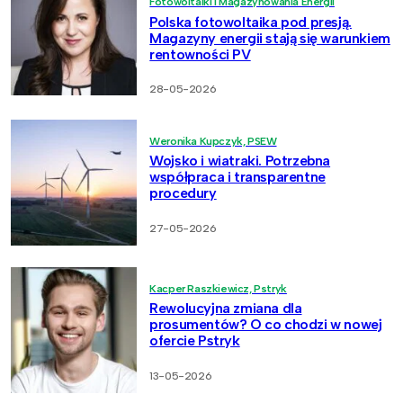
Fotowoltaiki i Magazynowania Energii
Polska fotowoltaika pod presją.
Magazyny energii stają się warunkiem
rentowności PV
28-05-2026
Weronika Kupczyk, PSEW
Wojsko i wiatraki. Potrzebna
współpraca i transparentne
procedury
27-05-2026
Kacper Raszkiewicz, Pstryk
Rewolucyjna zmiana dla
prosumentów? O co chodzi w nowej
ofercie Pstryk
13-05-2026