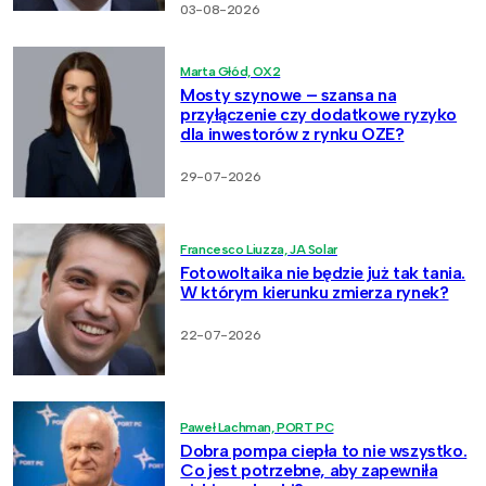
03-08-2026
Marta Głód, OX2
Mosty szynowe – szansa na
przyłączenie czy dodatkowe ryzyko
dla inwestorów z rynku OZE?
29-07-2026
Francesco Liuzza, JA Solar
Fotowoltaika nie będzie już tak tania.
W którym kierunku zmierza rynek?
22-07-2026
Paweł Lachman, PORT PC
Dobra pompa ciepła to nie wszystko.
Co jest potrzebne, aby zapewniła