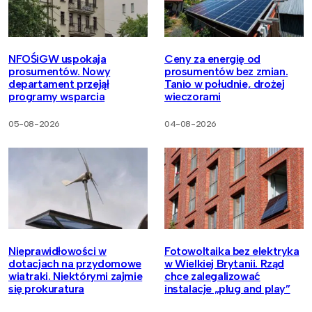
NFOŚiGW uspokaja
Ceny za energię od
prosumentów. Nowy
prosumentów bez zmian.
departament przejął
Tanio w południe, drożej
programy wsparcia
wieczorami
05-08-2026
04-08-2026
Nieprawidłowości w
Fotowoltaika bez elektryka
dotacjach na przydomowe
w Wielkiej Brytanii. Rząd
wiatraki. Niektórymi zajmie
chce zalegalizować
się prokuratura
instalacje „plug and play”