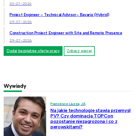
30-07-2026
Project Engineer – Technical Advisor– Bavaria (Hybrid)
29-07-2026
Construction Project Engineer with Site and Remote Presence
29-07-2026
Dodaj bezpłatnie ofertę pracy
Zobacz więcej
Wywiady
Francesco Liuzza, JA
Na jakie technologie stawia przemysł
PV? Czy dominacja TOPCon
pozostanie niezagrożona i co z
perowskitami?