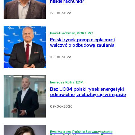
niskie rachunki?
12-06-2026
Paweł Lachman, PORT PC
Polski rynek pomp ciepła musi
walczyć o odbudowę zaufania
10-06-2026
Ireneusz Kulka, EDP
Bez UC84 polski rynek energetyki
odnawialnej znalazłby się w impasie
09-06-2026
Ewa Magiera, Polskie Stowarzyszenie