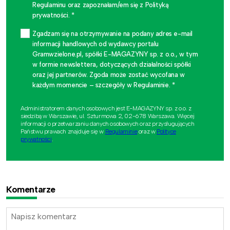
Regulaminu oraz zapoznałam/em się z Polityką
prywatności. *
Zgadzam się na otrzymywanie na podany adres e-mail
informacji handlowych od wydawcy portalu
Gramwzielone.pl, spółki E-MAGAZYNY sp. z o.o., w tym
w formie newslettera, dotyczących działalności spółki
oraz jej partnerów. Zgoda może zostać wycofana w
każdym momencie – szczegóły w Regulaminie. *
Administratorem danych osobowych jest E-MAGAZYNY sp. z o.o. z
siedzibą w Warszawie, ul. Szturmowa 2, 02-678 Warszawa. Więcej
informacji o przetwarzaniu danych osobowych oraz przysługujących
Państwu prawach znajduje się w
Regulaminie
oraz w
Polityce
prywatności
.
Komentarze