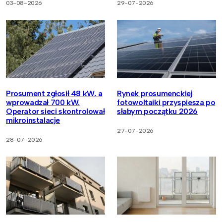
03-08-2026
29-07-2026
Prosument zgłosił 48 kW, a
Rynek prosumenckiej
wprowadzał 700 kW.
fotowoltaiki przyspiesza po
Operator sieci skontrolował
słabym początku 2026
mikroinstalacje
27-07-2026
28-07-2026