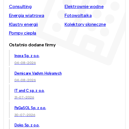
Consulting
Elektrownie wodne
Energia wiatrowa
Fotowoltaika
Klastry energii
Kolektory słoneczne
Pompy ciepła
Ostatnio dodane firmy
Inoxa Sp. z o.o.
04-08-2026
Demicare Vadym Holyanych
04-08-2026
IT and C sp. z o.o.
31-07-2026
PaGaSOL Sp. z o.o.
30-07-2026
Doko Sp. z o.o.