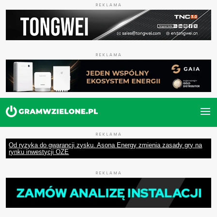
REKLAMA
REKLAMA
REKLAMA
Od ryzyka do gwarancji zysku. Asona Energy zmienia zasady gry na
rynku inwestycji OZE
REKLAMA