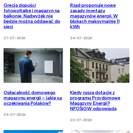
Grecja dopuści
Rząd proponuje nowe
fotowoltaikę i magazyn na
zasady montażu
balkonie. Nadwyżek nie
magazynów energii. W
będzie można oddawać do
blokach maksymalnie 11
sieci
kWh
27-07-2026
24-07-2026
Opłacalność domowego
Kiedy ruszą dotacje z
magazynu energii – jakie są
programu Przydomowe
oczekiwania Polaków?
Magazyny Energii?
NFOŚiGW odpowiada
24-07-2026
22-07-2026