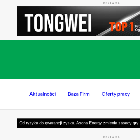
REKLAMA
Aktualności
Baza Firm
Oferty pracy
Od ryzyka do gwarancji zysku. Asona Energy zmienia zasady gry 
REKLAMA