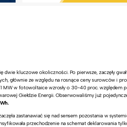
ę dwie kluczowe okoliczności. Po pierwsze, zaczęły gwa
owych, głównie ze względu na rosnące ceny surowców i pr
owy 1 MW w fotowoltaice wzrosły o 30-40 proc. względem 
Towarowej Giełdzie Energii. Obserwowaliśmy już pojedyncz
MWh
.
aczęła zastanawiać się nad sensem pozostania w systemi
ensyfikowała przechodzenie na schemat deklarowania tylk