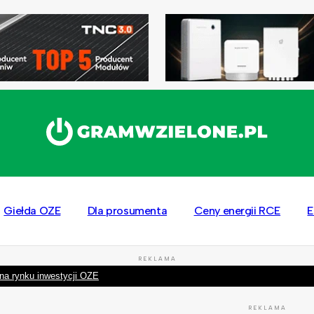
Giełda OZE
Dla prosumenta
Ceny energii RCE
E
REKLAMA
na rynku inwestycji OZE
REKLAMA