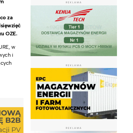
ym
REKLAMA
 co za
dsięwzięć
ku OZE.
 URE, w
wych i
ących
REKLAMA
REKLAMA