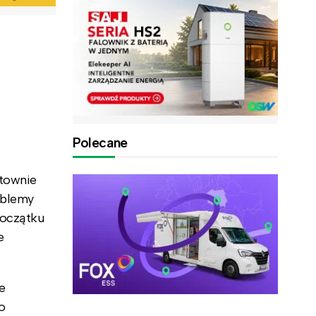
Polecane
łtownie
oblemy
początku
e
e
o