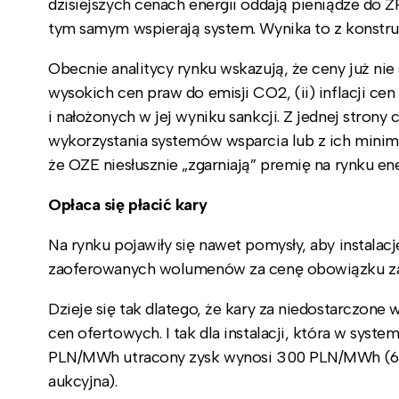
dzisiejszych cenach energii oddają pieniądze do Z
tym samym wspierają system. Wynika to z konstrukc
Obecnie analitycy rynku wskazują, że ceny już nie
wysokich cen praw do emisji CO2, (ii) inflacji cen
i nałożonych w jej wyniku sankcji. Z jednej strony
wykorzystania systemów wsparcia lub z ich minim
że OZE niesłusznie „zgarniają” premię na rynku ene
Opłaca się płacić kary
Na rynku pojawiły się nawet pomysły, aby instalacj
zaoferowanych wolumenów za cenę obowiązku zap
Dzieje się tak dlatego, że kary za niedostarczon
cen ofertowych. I tak dla instalacji, która w sy
PLN/MWh utracony zysk wynosi 300 PLN/MWh (600
aukcyjna).