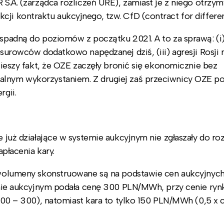
R S.A. (zarządca rozliczeń URE), zamiast je z niego otrzy
ji kontraktu aukcyjnego, tzw. CfD (contract for differe
 spadną do poziomów z początku 2021. A to za sprawą: (i
 surowców dodatkowo napędzanej dziś, (iii) agresji Rosji 
 cieszy fakt, że OZE zaczęły bronić się ekonomicznie bez
alnym wykorzystaniem. Z drugiej zaś przeciwnicy OZE p
rgii.
e już działające w systemie aukcyjnym nie zgłaszały do roz
łacenia kary.
e wolumeny skonstruowane są na podstawie cen aukcyjnych,
stemie aukcyjnym podała cenę 300 PLN/MWh, przy cenie ry
 – 300), natomiast kara to tylko 150 PLN/MWh (0,5 x 