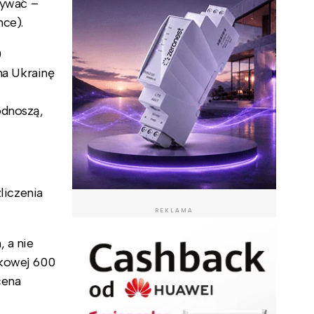
mywać –
nce).
)
na Ukrainę
odnoszą,
liczenia
REKLAMA
 a nie
nkowej 600
cena