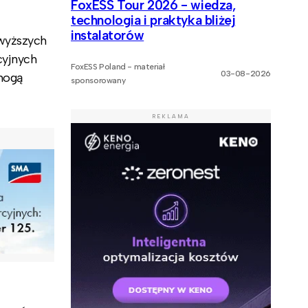
FoxESS Tour 2026 - wiedza,
technologia i praktyka bliżej
instalatorów
 wyższych
cyjnych
FoxESS Poland - materiał
03-08-2026
 mogą
sponsorowany
REKLAMA