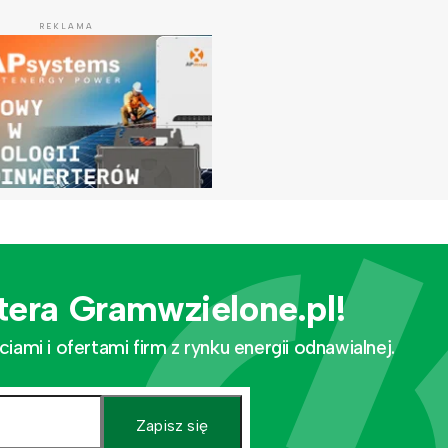
REKLAMA
tera Gramwzielone.pl!
mi i ofertami firm z rynku energii odnawialnej.
Zapisz się