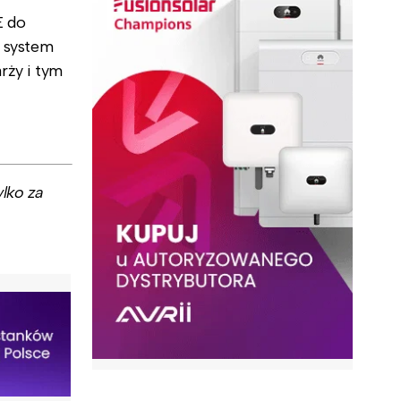
E do
i system
rży i tym
lko za