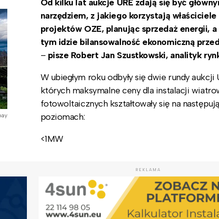
Od kilku lat aukcje URE zdają się być główn
narzędziem, z jakiego korzystają właściciele
projektów OZE, planując sprzedaż energii, a
tym idzie bilansowalność ekonomiczną prze
–
pisze Robert Jan Szustkowski, analityk ryn
W ubiegłym roku odbyły się dwie rundy aukcji
których maksymalne ceny dla instalacji wiatro
fotowoltaicznych kształtowały się na następuj
poziomach:
bay
<1MW
REKLAMA