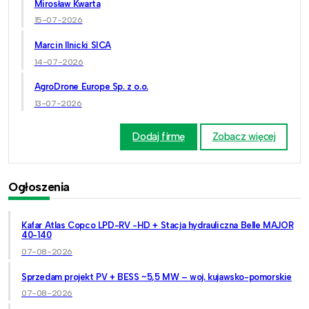
Mirosław Kwarta
15-07-2026
Marcin Ilnicki SICA
14-07-2026
AgroDrone Europe Sp. z o.o.
13-07-2026
Dodaj firmę
Zobacz więcej
Ogłoszenia
Kafar Atlas Copco LPD-RV -HD + Stacja hydrauliczna Belle MAJOR
40-140
07-08-2026
Sprzedam projekt PV + BESS ~5,5 MW – woj. kujawsko-pomorskie
07-08-2026