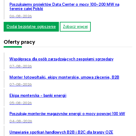
Poszukujemy projektów Data Center o mocy 100–200 MW na
terenie całej Polski
06-08-2026
Dodaj bezpłatne ogłoszenie
Zobacz więcej
Oferty pracy
Współpraca dla osób zarządzających zespołami sprzedaży
07-08-2026
Monter fotowoltaiki, ekipy monterskie, umowa zlecenie, B2B
07-08-2026
Ekipa monterska - banki energii
05-08-2026
Poszukuję monterów magazynów energii o mocy powyżej 100 kW
04-08-2026
Umawianie spotkań handlowych B2B i B2C dla branży OZE