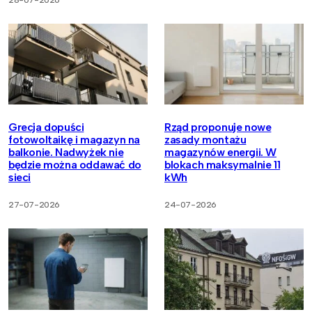
Grecja dopuści
Rząd proponuje nowe
fotowoltaikę i magazyn na
zasady montażu
balkonie. Nadwyżek nie
magazynów energii. W
będzie można oddawać do
blokach maksymalnie 11
sieci
kWh
27-07-2026
24-07-2026