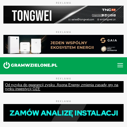
REKLAMA
REKLAMA
REKLAMA
Od ryzyka do gwarancji zysku. Asona Energy zmienia zasady gry na
rynku inwestycji OZE
REKLAMA