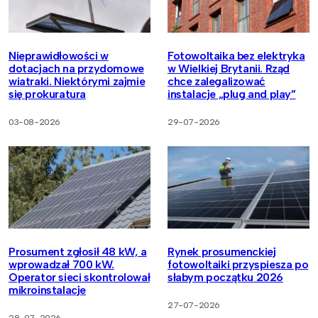
Nieprawidłowości w
Fotowoltaika bez elektryka
dotacjach na przydomowe
w Wielkiej Brytanii. Rząd
wiatraki. Niektórymi zajmie
chce zalegalizować
się prokuratura
instalacje „plug and play”
03-08-2026
29-07-2026
Prosument zgłosił 48 kW, a
Rynek prosumenckiej
wprowadzał 700 kW.
fotowoltaiki przyspiesza po
Operator sieci skontrolował
słabym początku 2026
mikroinstalacje
27-07-2026
28-07-2026