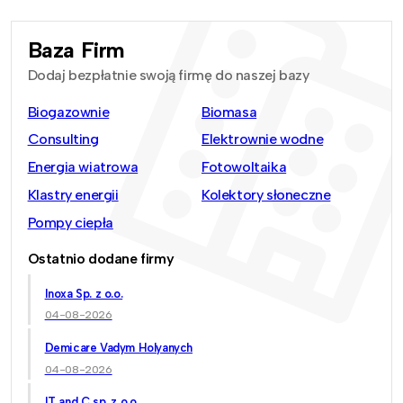
Baza Firm
Dodaj bezpłatnie swoją firmę do naszej bazy
Biogazownie
Biomasa
Consulting
Elektrownie wodne
Energia wiatrowa
Fotowoltaika
Klastry energii
Kolektory słoneczne
Pompy ciepła
Ostatnio dodane firmy
Inoxa Sp. z o.o.
04-08-2026
Demicare Vadym Holyanych
04-08-2026
IT and C sp. z o.o.