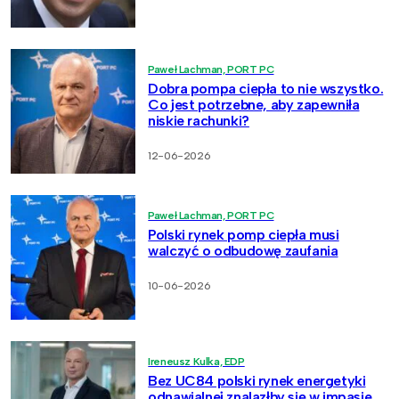
Paweł Lachman, PORT PC
Dobra pompa ciepła to nie wszystko.
Co jest potrzebne, aby zapewniła
niskie rachunki?
12-06-2026
Paweł Lachman, PORT PC
Polski rynek pomp ciepła musi
walczyć o odbudowę zaufania
10-06-2026
Ireneusz Kulka, EDP
Bez UC84 polski rynek energetyki
odnawialnej znalazłby się w impasie