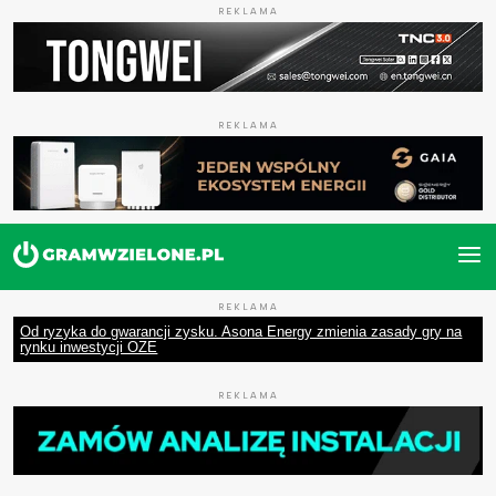
REKLAMA
REKLAMA
REKLAMA
Od ryzyka do gwarancji zysku. Asona Energy zmienia zasady gry na
rynku inwestycji OZE
REKLAMA