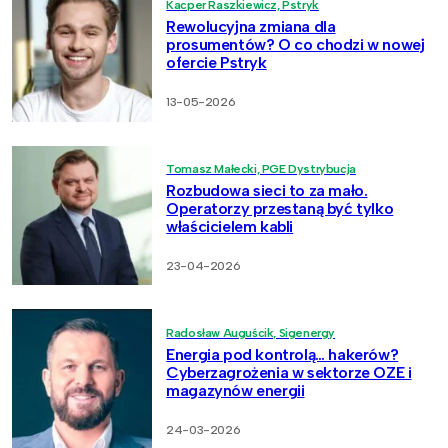
Kacper Raszkiewicz, Pstryk
Rewolucyjna zmiana dla
prosumentów? O co chodzi w nowej
ofercie Pstryk
13-05-2026
Tomasz Małecki, PGE Dystrybucja
Rozbudowa sieci to za mało.
Operatorzy przestaną być tylko
właścicielem kabli
23-04-2026
Radosław Auguścik, Sigenergy
Energia pod kontrolą… hakerów?
Cyberzagrożenia w sektorze OZE i
magazynów energii
24-03-2026