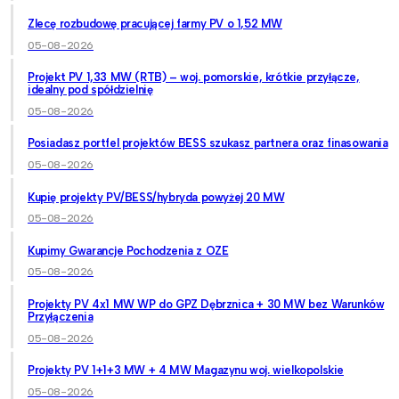
Zlecę rozbudowę pracującej farmy PV o 1,52 MW
05-08-2026
Projekt PV 1,33 MW (RTB) – woj. pomorskie, krótkie przyłącze,
idealny pod spółdzielnię
05-08-2026
Posiadasz portfel projektów BESS szukasz partnera oraz finasowania
05-08-2026
Kupię projekty PV/BESS/hybryda powyżej 20 MW
05-08-2026
Kupimy Gwarancje Pochodzenia z OZE
05-08-2026
Projekty PV 4x1 MW WP do GPZ Dębrznica + 30 MW bez Warunków
Przyłączenia
05-08-2026
Projekty PV 1+1+3 MW + 4 MW Magazynu woj. wielkopolskie
05-08-2026