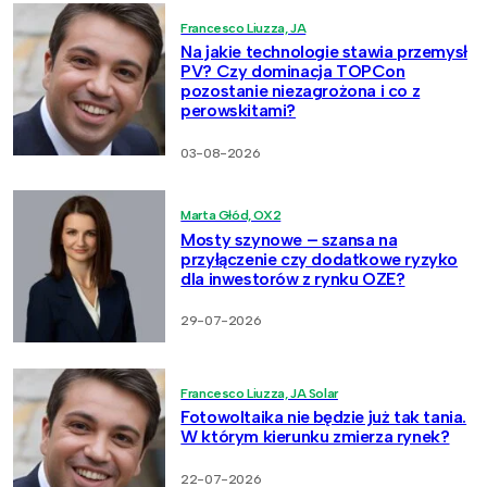
Francesco Liuzza, JA
Na jakie technologie stawia przemysł
PV? Czy dominacja TOPCon
pozostanie niezagrożona i co z
perowskitami?
03-08-2026
Marta Głód, OX2
Mosty szynowe – szansa na
przyłączenie czy dodatkowe ryzyko
dla inwestorów z rynku OZE?
29-07-2026
Francesco Liuzza, JA Solar
Fotowoltaika nie będzie już tak tania.
W którym kierunku zmierza rynek?
22-07-2026