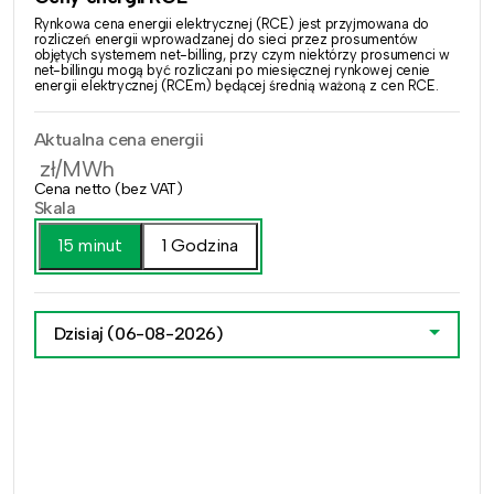
Rynkowa cena energii elektrycznej (RCE) jest przyjmowana do
rozliczeń energii wprowadzanej do sieci przez prosumentów
objętych systemem net-billing, przy czym niektórzy prosumenci w
net-billingu mogą być rozliczani po miesięcznej rynkowej cenie
energii elektrycznej (RCEm) będącej średnią ważoną z cen RCE.
Aktualna cena energii
zł/MWh
Cena netto (bez VAT)
Skala
15 minut
1 Godzina
Dzisiaj
(06-08-2026)