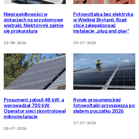
Nieprawidłowości w
Fotowoltaika bez elektryka
dotacjach na przydomowe
w Wielkiej Brytanii. Rząd
wiatraki. Niektórymi zajmie
chce zalegalizować
się prokuratura
instalacje „plug and play”
03-08-2026
29-07-2026
Prosument zgłosił 48 kW, a
Rynek prosumenckiej
wprowadzał 700 kW.
fotowoltaiki przyspiesza po
Operator sieci skontrolował
słabym początku 2026
mikroinstalacje
27-07-2026
28-07-2026