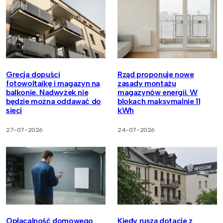
Grecja dopuści
Rząd proponuje nowe
fotowoltaikę i magazyn na
zasady montażu
balkonie. Nadwyżek nie
magazynów energii. W
będzie można oddawać do
blokach maksymalnie 11
sieci
kWh
27-07-2026
24-07-2026
Opłacalność domowego
Kiedy ruszą dotacje z