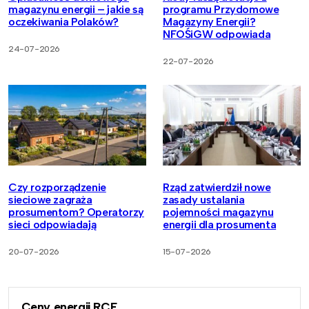
magazynu energii – jakie są
programu Przydomowe
oczekiwania Polaków?
Magazyny Energii?
NFOŚiGW odpowiada
24-07-2026
22-07-2026
Czy rozporządzenie
Rząd zatwierdził nowe
sieciowe zagraża
zasady ustalania
prosumentom? Operatorzy
pojemności magazynu
sieci odpowiadają
energii dla prosumenta
20-07-2026
15-07-2026
Ceny energii RCE