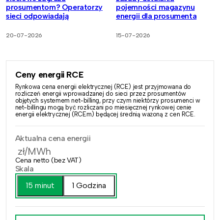
prosumentom? Operatorzy
pojemności magazynu
sieci odpowiadają
energii dla prosumenta
20-07-2026
15-07-2026
Ceny energii RCE
Rynkowa cena energii elektrycznej (RCE) jest przyjmowana do
rozliczeń energii wprowadzanej do sieci przez prosumentów
objętych systemem net-billing, przy czym niektórzy prosumenci w
net-billingu mogą być rozliczani po miesięcznej rynkowej cenie
energii elektrycznej (RCEm) będącej średnią ważoną z cen RCE.
Aktualna cena energii
zł/MWh
Cena netto (bez VAT)
Skala
15 minut
1 Godzina