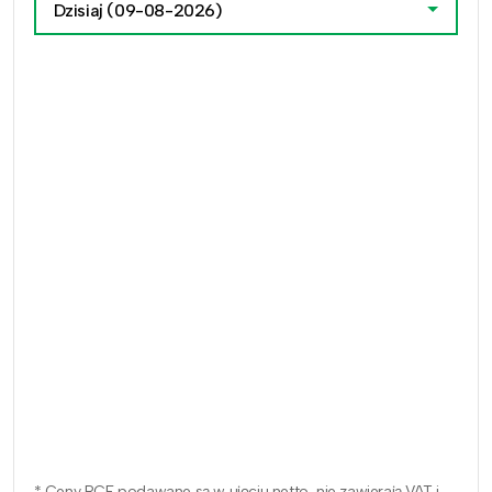
Dzisiaj
(09-08-2026)
* Ceny RCE podawane są w ujęciu netto, nie zawierają VAT i