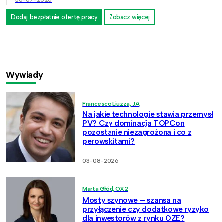
30-07-2026
Dodaj bezpłatnie ofertę pracy
Zobacz więcej
Wywiady
Francesco Liuzza, JA
Na jakie technologie stawia przemysł
PV? Czy dominacja TOPCon
pozostanie niezagrożona i co z
perowskitami?
03-08-2026
Marta Głód, OX2
Mosty szynowe – szansa na
przyłączenie czy dodatkowe ryzyko
dla inwestorów z rynku OZE?