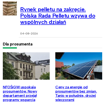
Rynek pelletu na zakręcie.
Polska Rada Pelletu wzywa do
wspólnych działań
04-08-2026
Dla prosumenta
NFOŚiGW uspokaja
Ceny za energię od
prosumentów. Nowy
prosumentów bez zmian.
departament przejął
Tanio w południe, drożej
programy wsparcia
wieczorami