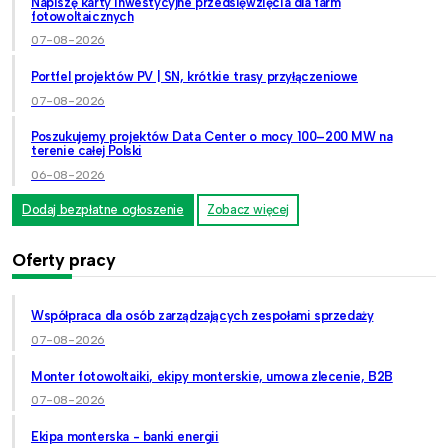
Napiszę karty inwestycyjne przedsięwzięcia dla farm
fotowoltaicznych
07-08-2026
Portfel projektów PV | SN, krótkie trasy przyłączeniowe
07-08-2026
Poszukujemy projektów Data Center o mocy 100–200 MW na
terenie całej Polski
06-08-2026
Dodaj bezpłatne ogłoszenie
Zobacz więcej
Oferty pracy
Współpraca dla osób zarządzających zespołami sprzedaży
07-08-2026
Monter fotowoltaiki, ekipy monterskie, umowa zlecenie, B2B
07-08-2026
Ekipa monterska - banki energii