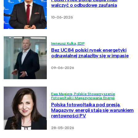
walczyć o odbudowę zaufania
10-06-2026
Ireneusz Kulka, EDP
Bez UC84 polski rynek energetyki
odnawialnej znalazłby się w impasie
09-06-2026
Ewa Magiera, Polskie Stowarzyszenie
Fotowoltaiki i Magazynowania Energii
Polska fotowoltaika pod presją.
Magazyny energii stają się warunkiem
rentowności PV
28-05-2026