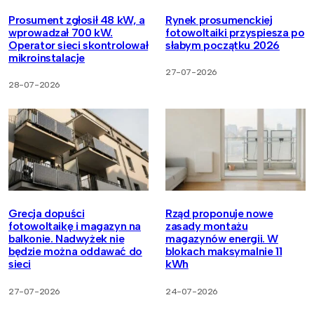
Prosument zgłosił 48 kW, a
Rynek prosumenckiej
wprowadzał 700 kW.
fotowoltaiki przyspiesza po
Operator sieci skontrolował
słabym początku 2026
mikroinstalacje
27-07-2026
28-07-2026
Grecja dopuści
Rząd proponuje nowe
fotowoltaikę i magazyn na
zasady montażu
balkonie. Nadwyżek nie
magazynów energii. W
będzie można oddawać do
blokach maksymalnie 11
sieci
kWh
27-07-2026
24-07-2026