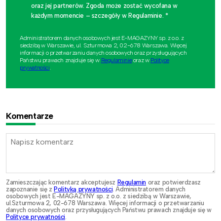
oraz jej partnerów. Zgoda może zostać wycofana w
każdym momencie – szczegóły w Regulaminie. *
Administratorem danych osobowych jest E-MAGAZYNY sp. z o.o. z
siedzibą w Warszawie, ul. Szturmowa 2, 02-678 Warszawa. Więcej
informacji o przetwarzaniu danych osobowych oraz przysługujących
Państwu prawach znajduje się w
Regulaminie
oraz w
Polityce
prywatności
.
Komentarze
Zamieszczając komentarz akceptujesz
Regulamin
oraz potwierdzasz
zapoznanie się z
Polityką prywatności
. Administratorem danych
osobowych jest E-MAGAZYNY sp. z o.o. z siedzibą w Warszawie,
ul.Szturmowa 2, 02-678 Warszawa. Więcej informacji o przetwarzaniu
danych osobowych oraz przysługujących Państwu prawach znajduje się w
Polityce prywatności
.