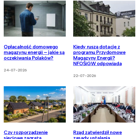
Opłacalność domowego
Kiedy ruszą dotacje z
magazynu energii – jakie są
programu Przydomowe
oczekiwania Polaków?
Magazyny Energii?
NFOŚiGW odpowiada
24-07-2026
22-07-2026
Czy rozporządzenie
Rząd zatwierdził nowe
sieciowe zagraża
zasady ustalania