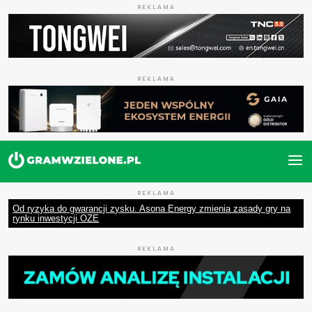
REKLAMA
REKLAMA
REKLAMA
Od ryzyka do gwarancji zysku. Asona Energy zmienia zasady gry na
rynku inwestycji OZE
REKLAMA