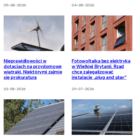
05-08-2026
04-08-2026
Nieprawidłowości w
Fotowoltaika bez elektryka
dotacjach na przydomowe
w Wielkiej Brytanii. Rząd
wiatraki. Niektórymi zajmie
chce zalegalizować
się prokuratura
instalacje „plug and play”
03-08-2026
29-07-2026