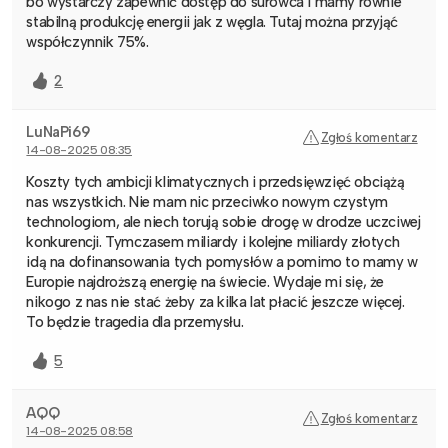
bo wystarczy zapewnić dostęp do surowca i mamy równie
stabilną produkcję energii jak z węgla. Tutaj można przyjąć
współczynnik 75%.
2
LuNaPi69
Zgłoś komentarz
14-08-2025 08:35
Koszty tych ambicji klimatycznych i przedsięwzięć obciążą
nas wszystkich. Nie mam nic przeciwko nowym czystym
technologiom, ale niech torują sobie drogę w drodze uczciwej
konkurencji. Tymczasem miliardy i kolejne miliardy złotych
idą na dofinansowania tych pomysłów a pomimo to mamy w
Europie najdroższą energię na świecie. Wydaje mi się, że
nikogo z nas nie stać żeby za kilka lat płacić jeszcze więcej.
To będzie tragedia dla przemysłu.
5
AQQ
Zgłoś komentarz
14-08-2025 08:58