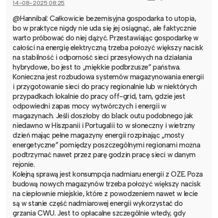
14-08-2025 08:25
@Hannibal: Całkowicie bezemisyjna gospodarka to utopia,
bo w praktyce nigdy nie uda się jej osiągnąć, ale faktycznie
warto próbować do niej dążyć. Przestawiając gospodarkę w
całości na energię elektryczną trzeba położyć większy nacisk
na stabilność i odporność sieci przesyłowych na działania
hybrydowe, bo jest to „miękkie podbrzusze” państwa.
Konieczna jest rozbudowa systemów magazynowania energii
i przygotowanie sieci do pracy regionalnie lub w niektórych
przypadkach lokalnie do pracy off-grid, tam, gdzie jest
odpowiedni zapas mocy wytwórczych i energii w
magazynach. Jeśli doszłoby do black outu podobnego jak
niedawno w Hiszpanii i Portugalii to w słoneczny i wietrzny
dzień mając pełne magazyny energii rozpinając „mosty
energetyczne” pomiędzy poszczególnymi regionami można
podtrzymać nawet przez parę godzin pracę sieci w danym
rejonie.
Kolejną sprawą jest konsumpcja nadmiaru energii z OZE. Poza
budową nowych magazynów trzeba położyć większy nacisk
na ciepłownie miejskie, które z powodzeniem nawet w lecie
są w stanie część nadmiarowej energii wykorzystać do
grzania CWU. Jest to opłacalne szczególnie wtedy, gdy