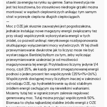
stawki za energię na rynku są ujemne. Sama inwestycja nie
jest też kosztowna, bo stosunkowo niedrogie grzałki można
montować w węzłach ciepłowniczych unikając tym samym
strat w przesyle ciepła na długich ciepłociągach.
—
Moc z OZE jak słusznie zauważyłeś jest pogodozależna,
jednakże instalując nowe magazyny energii zwiększamy też
przy okazji współczynnik wykorzystania energii w tych
źródeł, co pozwoli uniknąć nierynkowego rozdysponowania
skutkującego wyłączeniami mocy wytwórczych. W tej chwili
przewymiarowanie dwukrotne jak to liczysz może nie być
wystarczające. Bardziej byłbym za tym, żeby wyliczając
przewymiarowanie uzależniać je od możliwości
magazynowania tej energii. Przykładowo liczymy jedynie 1/4
mocy, czyli 25%, ale każdy procent zmagazynowanej energii
podnosi o jeden procent ten współczynnik (25%+1%=26%).
Współczynnik dostępnej mocy liczyłbym inaczej w zależności
od rodzaju OZE, np. hydroelektrownie są dość stabilnym
źródłem energii cechującym się niewielkimi wahaniami.
Możemy tutaj też w ograniczonym zakresie regulować
generowaną moc. Tutaj można przyjąć współczynnik 50%.
Biomasa to chyba najbardziej stabilne źródło energii z OZE