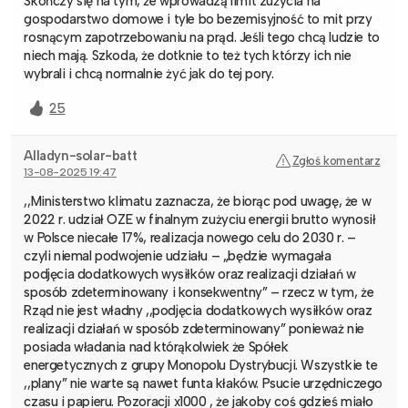
Skończy się na tym, że wprowadzą limit zużycia na
gospodarstwo domowe i tyle bo bezemisyjność to mit przy
rosnącym zapotrzebowaniu na prąd. Jeśli tego chcą ludzie to
niech mają. Szkoda, że dotknie to też tych którzy ich nie
wybrali i chcą normalnie żyć jak do tej pory.
25
Alladyn-solar-batt
Zgłoś komentarz
13-08-2025 19:47
,,Ministerstwo klimatu zaznacza, że biorąc pod uwagę, że w
2022 r. udział OZE w finalnym zużyciu energii brutto wynosił
w Polsce niecałe 17%, realizacja nowego celu do 2030 r. –
czyli niemal podwojenie udziału – „będzie wymagała
podjęcia dodatkowych wysiłków oraz realizacji działań w
sposób zdeterminowany i konsekwentny” – rzecz w tym, że
Rząd nie jest władny ,,podjęcia dodatkowych wysiłków oraz
realizacji działań w sposób zdeterminowany” ponieważ nie
posiada władania nad którąkolwiek że Spółek
energetycznych z grupy Monopolu Dystrybucji. Wszystkie te
,,plany” nie warte są nawet funta kłaków. Psucie urzędniczego
czasu i papieru. Pozoracji x1000 , że jakoby coś gdzieś miało