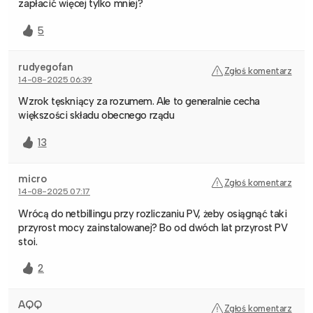
zapłacić więcej tylko mniej?
5
rudyegofan
Zgłoś komentarz
14-08-2025 06:39
Wzrok tęskniący za rozumem. Ale to generalnie cecha
większości składu obecnego rządu
13
micro
Zgłoś komentarz
14-08-2025 07:17
Wrócą do netbillingu przy rozliczaniu PV, żeby osiągnąć taki
przyrost mocy zainstalowanej? Bo od dwóch lat przyrost PV
stoi.
2
AQQ
Zgłoś komentarz