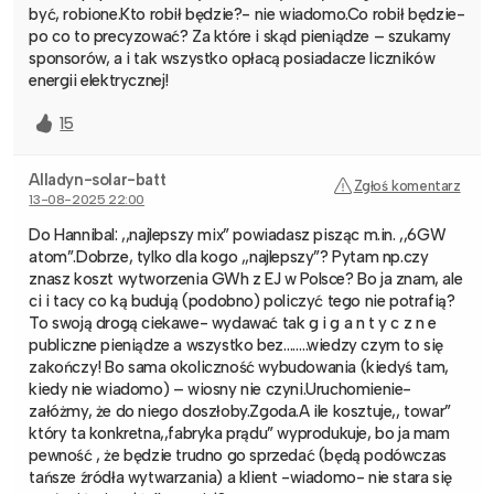
być, robione.Kto robił będzie?- nie wiadomo.Co robił będzie-
po co to precyzować? Za które i skąd pieniądze – szukamy
sponsorów, a i tak wszystko opłacą posiadacze liczników
energii elektrycznej!
15
Alladyn-solar-batt
Zgłoś komentarz
13-08-2025 22:00
Do Hannibal: ,,najlepszy mix” powiadasz pisząc m.in. ,,6GW
atom”.Dobrze, tylko dla kogo ,,najlepszy”? Pytam np.czy
znasz koszt wytworzenia GWh z EJ w Polsce? Bo ja znam, ale
ci i tacy co ką budują (podobno) policzyć tego nie potrafią?
To swoją drogą ciekawe- wydawać tak g i g a n t y c z n e
publiczne pieniądze a wszystko bez……..wiedzy czym to się
zakończy! Bo sama okoliczność wybudowania (kiedyś tam,
kiedy nie wiadomo) – wiosny nie czyni.Uruchomienie-
załóżmy, że do niego doszłoby.Zgoda.A ile kosztuje,, towar”
który ta konkretna,,fabryka prądu” wyprodukuje, bo ja mam
pewność , że będzie trudno go sprzedać (będą podówczas
tańsze źródła wytwarzania) a klient -wiadomo- nie stara się