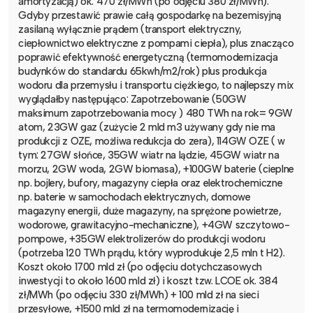
amortyzacją) ok. 470 zł/MWh (po odjęciu 380 zł/MWh).
Gdyby przestawić prawie całą gospodarkę na bezemisyjną
zasilaną wyłącznie prądem (transport elektryczny,
ciepłownictwo elektryczne z pompami ciepła), plus znacząco
poprawić efektywność energetyczną (termomodernizacja
budynków do standardu 65kwh/m2/rok) plus produkcja
wodoru dla przemysłu i transportu ciężkiego, to najlepszy mix
wyglądałby następująco: Zapotrzebowanie (50GW
maksimum zapotrzebowania mocy ) 480 TWh na rok= 9GW
atom, 23GW gaz (zużycie 2 mld m3 używany gdy nie ma
produkcji z OZE, możliwa redukcja do zera), 114GW OZE ( w
tym: 27GW słońce, 35GW wiatr na lądzie, 45GW wiatr na
morzu, 2GW woda, 2GW biomasa), +100GW baterie (cieplne
np. bojlery, bufory, magazyny ciepła oraz elektrochemiczne
np. baterie w samochodach elektrycznych, domowe
magazyny energii, duże magazyny, na sprężone powietrze,
wodorowe, grawitacyjno-mechaniczne), +4GW szczytowo-
pompowe, +35GW elektrolizerów do produkcji wodoru
(potrzeba 120 TWh prądu, który wyprodukuje 2,5 mln t H2).
Koszt około 1700 mld zł (po odjęciu dotychczasowych
inwestycji to około 1600 mld zł) i koszt tzw. LCOE ok. 384
zł/MWh (po odjęciu 330 zł/MWh) + 100 mld zł na sieci
przesyłowe, +1500 mld zł na termomodernizację i