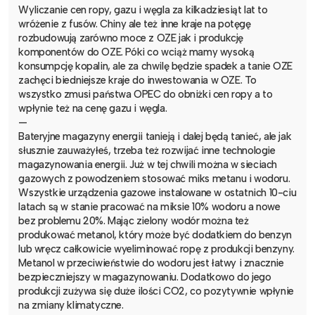
Wyliczanie cen ropy, gazu i węgla za kilkadziesiąt lat to
wróżenie z fusów. Chiny ale też inne kraje na potęgę
rozbudowują zarówno moce z OZE jak i produkcję
komponentów do OZE. Póki co wciąż mamy wysoką
konsumpcję kopalin, ale za chwilę będzie spadek a tanie OZE
zachęci biedniejsze kraje do inwestowania w OZE. To
wszystko zmusi państwa OPEC do obniżki cen ropy a to
wpłynie też na cenę gazu i węgla.
—
Bateryjne magazyny energii tanieją i dalej będą tanieć, ale jak
słusznie zauważyłeś, trzeba też rozwijać inne technologie
magazynowania energii. Już w tej chwili można w sieciach
gazowych z powodzeniem stosować miks metanu i wodoru.
Wszystkie urządzenia gazowe instalowane w ostatnich 10-ciu
latach są w stanie pracować na miksie 10% wodoru a nowe
bez problemu 20%. Mając zielony wodór można też
produkować metanol, który może być dodatkiem do benzyn
lub wręcz całkowicie wyeliminować ropę z produkcji benzyny.
Metanol w przeciwieństwie do wodoru jest łatwy i znacznie
bezpieczniejszy w magazynowaniu. Dodatkowo do jego
produkcji zużywa się duże ilości CO2, co pozytywnie wpłynie
na zmiany klimatyczne.