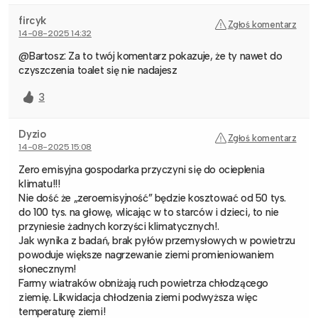
fircyk
Zgłoś komentarz
14-08-2025 14:32
@Bartosz: Za to twój komentarz pokazuje, że ty nawet do
czyszczenia toalet się nie nadajesz
3
Dyzio
Zgłoś komentarz
14-08-2025 15:08
Zero emisyjna gospodarka przyczyni się do ocieplenia
klimatu!!!
Nie dość że „zeroemisyjność” będzie kosztować od 50 tys.
do 100 tys. na głowę, wlicając w to starców i dzieci, to nie
przyniesie żadnych korzyści klimatycznych!.
Jak wynika z badań, brak pyłów przemysłowych w powietrzu
powoduje większe nagrzewanie ziemi promieniowaniem
słonecznym!
Farmy wiatraków obniżają ruch powietrza chłodzącego
ziemię. Likwidacja chłodzenia ziemi podwyższa więc
temperaturę ziemi!