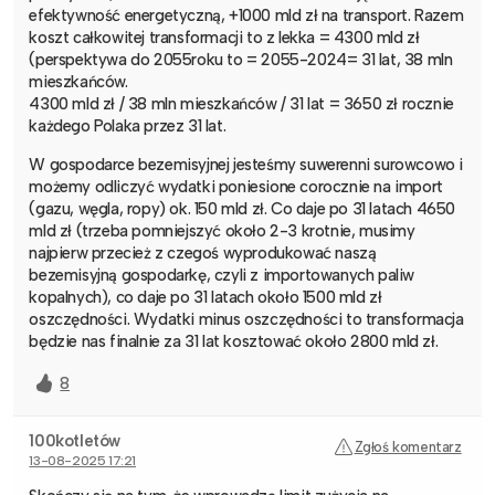
efektywność energetyczną, +1000 mld zł na transport. Razem
koszt całkowitej transformacji to z lekka = 4300 mld zł
(perspektywa do 2055roku to = 2055-2024= 31 lat, 38 mln
mieszkańców.
4300 mld zł / 38 mln mieszkańców / 31 lat = 3650 zł rocznie
każdego Polaka przez 31 lat.
W gospodarce bezemisyjnej jesteśmy suwerenni surowcowo i
możemy odliczyć wydatki poniesione corocznie na import
(gazu, węgla, ropy) ok. 150 mld zł. Co daje po 31 latach 4650
mld zł (trzeba pomniejszyć około 2-3 krotnie, musimy
najpierw przecież z czegoś wyprodukować naszą
bezemisyjną gospodarkę, czyli z importowanych paliw
kopalnych), co daje po 31 latach około 1500 mld zł
oszczędności. Wydatki minus oszczędności to transformacja
będzie nas finalnie za 31 lat kosztować około 2800 mld zł.
8
100kotletów
Zgłoś komentarz
13-08-2025 17:21