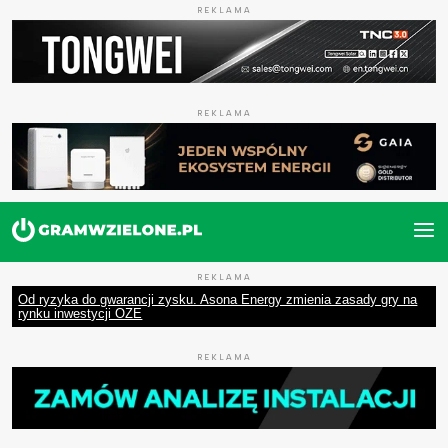
REKLAMA
REKLAMA
REKLAMA
Od ryzyka do gwarancji zysku. Asona Energy zmienia zasady gry na
rynku inwestycji OZE
REKLAMA