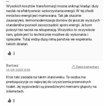
—
Wysokich kosztów transformacji można uniknąć kładąc duży
nacisk na efektywność wykorzystania energii. W tej chwili
mnóstwo energii jest marnowana. Tak jak słusznie
zauważyłeś, termomodernizacja domów do jeszcze wyższych
standardów pozwoli zaoszczędzić sporo energii. Ja bym
położył też nacisk na rekuperację. Wszystko to oczywiście
tam, gdzie jest to technicznie możliwe do wykonania i
opłacalne. Tutaj widzę dużą rolnę państwa we wspieraniu
takich działań.
3
Bartosz
Zgłoś komentarz
14-08-2025 10:53
Ktoś taki zasiada na takim stanowisku. Ta osoba ma
predyspozycje co najwyżej do czyszczenia przenośnych
toalet. Jej wypowiedzi są prawdziwymi memami głupoty na
internetach.
8