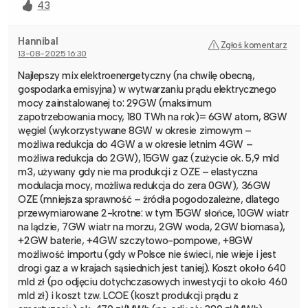
43
Hannibal
Zgłoś komentarz
13-08-2025 16:30
Najlepszy mix elektroenergetyczny (na chwilę obecną,
gospodarka emisyjna) w wytwarzaniu prądu elektrycznego
mocy zainstalowanej to: 29GW (maksimum
zapotrzebowania mocy, 180 TWh na rok)= 6GW atom, 8GW
węgiel (wykorzystywane 8GW w okresie zimowym –
możliwa redukcja do 4GW a w okresie letnim 4GW –
możliwa redukcja do 2GW), 15GW gaz (zużycie ok. 5,9 mld
m3, używany gdy nie ma produkcji z OZE – elastyczna
modulacja mocy, możliwa redukcja do zera 0GW), 36GW
OZE (mniejsza sprawność – źródła pogodozależne, dlatego
przewymiarowane 2-krotne: w tym 15GW słońce, 10GW wiatr
na lądzie, 7GW wiatr na morzu, 2GW woda, 2GW biomasa),
+2GW baterie, +4GW szczytowo-pompowe, +8GW
możliwość importu (gdy w Polsce nie świeci, nie wieje i jest
drogi gaz a w krajach sąsiednich jest taniej). Koszt około 640
mld zł (po odjęciu dotychczasowych inwestycji to około 460
mld zł) i koszt tzw. LCOE (koszt produkcji prądu z