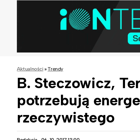
Aktualności
»
Trendy
B. Steczowicz, Ter
potrzebują energe
rzeczywistego
Redakcja
06-10-2017 13:00