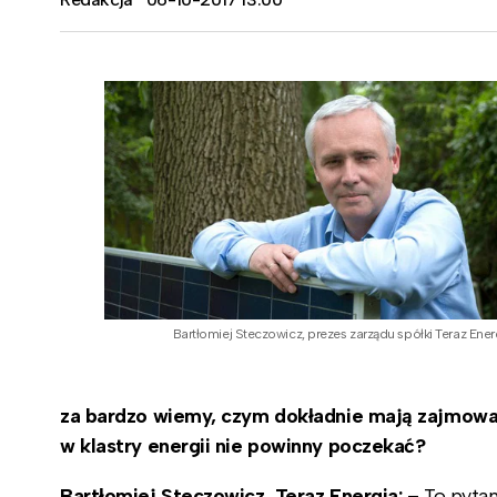
Bartłomiej Steczowicz, prezes zarządu spółki Teraz Ener
za bardzo wiemy, czym dokładnie mają zajmować 
w klastry energii nie powinny poczekać?
Bartłomiej Steczowicz, Teraz Energia:
– To pyta