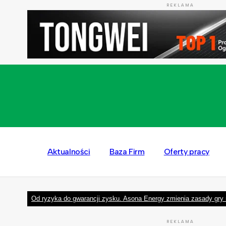
REKLAMA
Aktualności
Baza Firm
Oferty pracy
Od ryzyka do gwarancji zysku. Asona Energy zmienia zasady gry 
REKLAMA