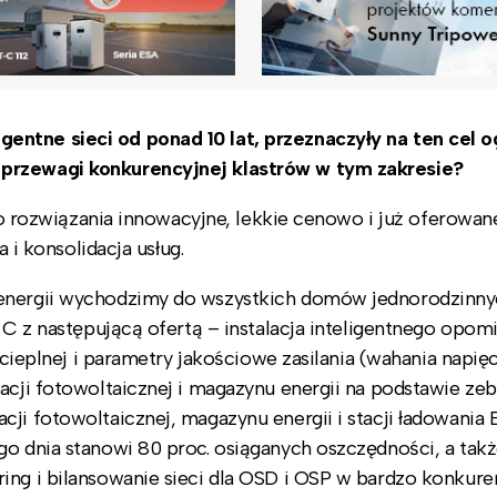
entne sieci od ponad 10 lat, przeznaczyły na ten cel 
 przewagi konkurencyjnej klastrów w tym zakresie?
 po rozwiązania innowacyjne, lekkie cenowo i już oferowan
a i konsolidacja usług.
 energii wychodzimy do wszystkich domów jednorodzinn
y C z następującą ofertą – instalacja inteligentnego opom
 cieplnej i parametry jakościowe zasilania (wahania napięc
lacji fotowoltaicznej i magazynu energii na podstawie ze
ji fotowoltaicznej, magazynu energii i stacji ładowania 
o dnia stanowi 80 proc. osiąganych oszczędności, a takż
ing i bilansowanie sieci dla OSD i OSP w bardzo konkure