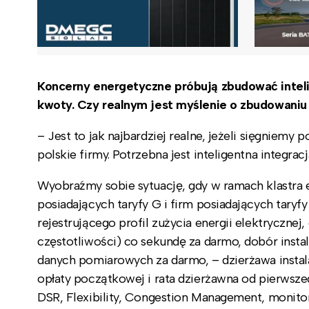
Koncerny energetyczne próbują zbudować intelig
kwoty. Czy realnym jest myślenie o zbudowaniu
– Jest to jak najbardziej realne, jeżeli sięgniemy
polskie firmy. Potrzebna jest inteligentna integracj
Wyobraźmy sobie sytuację, gdy w ramach klastra
posiadających taryfy G i firm posiadających taryf
rejestrującego profil zużycia energii elektrycznej,
częstotliwości) co sekundę za darmo, dobór insta
danych pomiarowych za darmo, – dzierżawa instalac
opłaty początkowej i rata dzierżawna od pierwszeg
DSR, Flexibility, Congestion Management, monitor