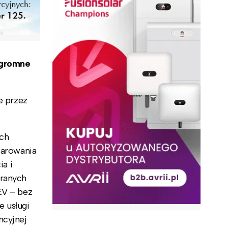
ogromne
e przez
ych
iarowania
ia i
branych
EV – bez
e usługi
ncyjnej