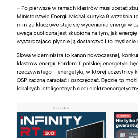
– Po pierwsze w ramach klastrów musi zostać zbu
Ministerstwie Energii Michał Kurtyka 8 września
m.in. że kluczowe staje się wycenienie energii w c
uwaga publiczna jest skupiona na tym, jak energię
wystarczająco płynnie ją dostarczyć i to myślenie 
Słowa wiceministra to kanon nowoczesnej, konkur
klastrów energii. Fordem T polskiej energetyki b
rzeczywistego – energetyki, w której uczestnicy k
OSP zaczną zarabiać i oszczędzać. Będzie to mo
lokalnych inteligentnych sieci elektroenergetyczn
REKLAMA