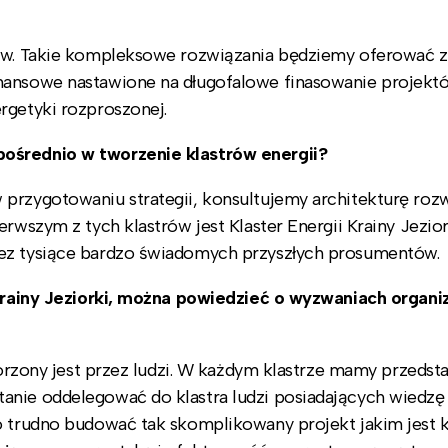
tów. Takie kompleksowe rozwiązania będziemy oferować z
inansowe nastawione na długofalowe finasowanie projekt
rgetyki rozproszonej.
pośrednio w tworzenie klastrów energii?
przygotowaniu strategii, konsultujemy architekturę roz
rwszym z tych klastrów jest Klaster Energii Krainy Jeziork
zez tysiące bardzo świadomych przyszłych prosumentów.
i Krainy Jeziorki, można powiedzieć o wyzwaniach organ
worzony jest przez ludzi. W każdym klastrze mamy przedsta
anie oddelegować do klastra ludzi posiadających wiedzę 
o trudno budować tak skomplikowany projekt jakim jest kl