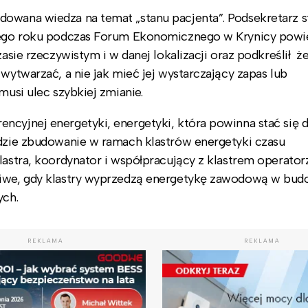
dowana wiedza na temat „stanu pacjenta”. Podsekretarz 
 tego roku podczas Forum Ekonomicznego w Krynicy powie
zasie rzeczywistym i w danej lokalizacji oraz podkreślił ż
 wytwarzać, a nie jak mieć jej wystarczający zapas lub
musi ulec szybkiej zmianie.
encyjnej energetyki, energetyki, która powinna stać się
ędzie zbudowanie w ramach klastrów energetyki czasu
lastra, koordynator i współpracujący z klastrem operator
żliwe, gdy klastry wyprzedzą energetykę zawodową w bud
ych.
REKLAMA
REKLAMA