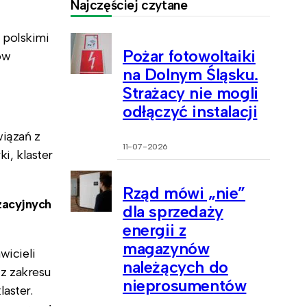
Najczęściej czytane
 polskimi
Pożar fotowoltaiki
ów
na Dolnym Śląsku.
Strażacy nie mogli
odłączyć instalacji
wiązań z
11-07-2026
i, klaster
Rząd mówi „nie”
izacyjnych
dla sprzedaży
energii z
magazynów
wicieli
należących do
z zakresu
nieprosumentów
aster.