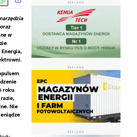
REKLAMA
narzędzia
 oraz
ane w
zie
 Energia,
ektrowni.
REKLAMA
Impulsem
adzenie
 roku.
razie,
ne. Nie
ieniądze
REKLAMA
wtedy