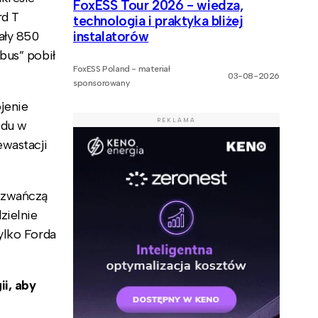
FoxESS Tour 2026 - wiedza,
rd T
technologia i praktyka bliżej
ały 850
instalatorów
bus” pobił
FoxESS Poland - materiał
03-08-2026
sponsorowany
jenie
REKLAMA
odu w
ewastacji
mozwańczą
zielnie
ylko Forda
ii, aby