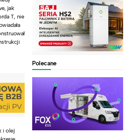
e, jak
rda T, nie
powiadała
onstruował
strukcji
Polecane
i olej
kresie