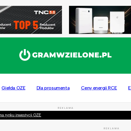
Giełda OZE
Dla prosumenta
Ceny energii RCE
E
REKLAMA
na rynku inwestycji OZE
REKLAMA