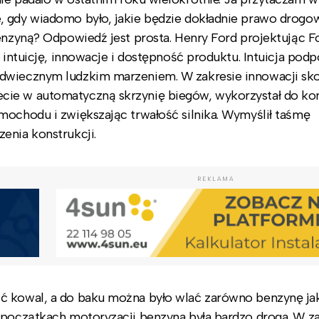
, gdy wiadomo było, jakie będzie dokładnie prawo drogow
enzyną? Odpowiedź jest prosta. Henry Ford projektując Fo
a intuicję, innowacje i dostępność produktu. Intuicja pod
odwiecznym ludzkim marzeniem. W zakresie innowacji sk
cie w automatyczną skrzynię biegów, wykorzystał do kon
mochodu i zwiększając trwałość silnika. Wymyślił taśmę
enia konstrukcji.
REKLAMA
ć kowal, a do baku można było wlać zarówno benzynę jak 
 początkach motoryzacji benzyna była bardzo droga. W za