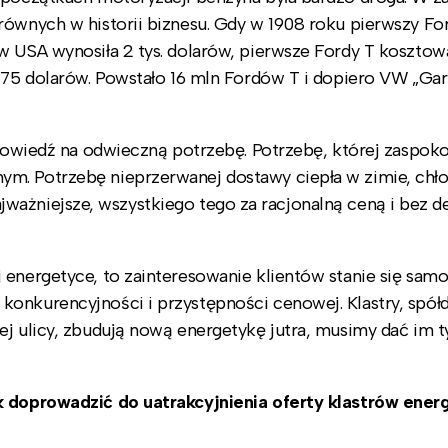
równych w historii biznesu. Gdy w 1908 roku pierwszy Fo
w USA wynosiła 2 tys. dolarów, pierwsze Fordy T kosztow
 275 dolarów. Powstało 16 mln Fordów T i dopiero VW „Gar
dpowiedź na odwieczną potrzebę. Potrzebę, której zaspoko
m. Potrzebę nieprzerwanej dostawy ciepła w zimie, chł
 najważniejsze, wszystkiego tego za racjonalną ceną i bez d
 energetyce, to zainteresowanie klientów stanie się sa
onkurencyjności i przystępności cenowej. Klastry, spółd
ej ulicy, zbudują nową energetykę jutra, musimy dać im t
k doprowadzić do uatrakcyjnienia oferty klastrów energ