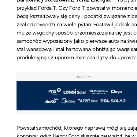
przykład Forda T. Czy Ford T powstał w momencie
będą kształtowały się ceny i podatki związane z b
znał odpowiedzi na wiele pytań. Postawił jednak n
mu że wygodny sposób przemieszczania się jest 
samochód wyposażony jako pierwsze auto na świe
stal wanadową i stal hartowaną obniżając wagę sa
produkcyjną i z uporem maniaka dążył do uproszcz
REKLAMA
Powstał samochód, którego naprawą mógł się zają
konopny, gdyż Henry Ford słusznie zauważył, że w