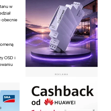
stanu w
dział
e obecnie
 domeną
zy OSD i
owaniu
REKLAMA