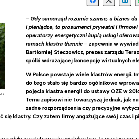
–
Gdy samorząd rozumie szanse, a biznes da 
i pieniądze, to prosumenci prywatni i firmowi
operatorzy energetyczni kupią usługi oferow
ramach klastra tłumnie
–
zapewnia w wywiad
Bartłomiej Steczowicz, prezes zarządu Teraz
s
półki wdrażającej koncepcję wirtualnych el
W Polsce powstaje wiele klastrów energii. 
do tego stało się bardzo ogólnikowe wprow
pojęcia klastra energii do ustawy OZE w 2016
gia
Temu zapisowi nie towarzyszą jednak, jak na 
żadne rozporządzenia czy precyzyjne wytycz
się klastry. Czy zatem firmy angażujące swój czas i p
nie padało w ostatnim roku wielokrotnie. Ja przytaczam 