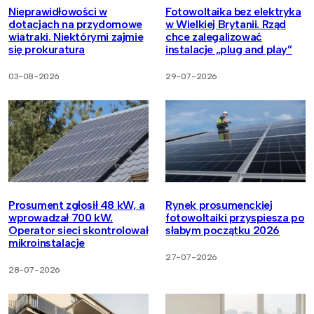
Nieprawidłowości w
Fotowoltaika bez elektryka
dotacjach na przydomowe
w Wielkiej Brytanii. Rząd
wiatraki. Niektórymi zajmie
chce zalegalizować
się prokuratura
instalacje „plug and play”
03-08-2026
29-07-2026
Prosument zgłosił 48 kW, a
Rynek prosumenckiej
wprowadzał 700 kW.
fotowoltaiki przyspiesza po
Operator sieci skontrolował
słabym początku 2026
mikroinstalacje
27-07-2026
28-07-2026