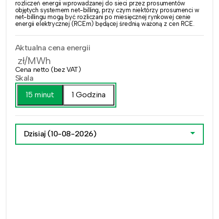
rozliczeń energii wprowadzanej do sieci przez prosumentów
objętych systemem net-billing, przy czym niektórzy prosumenci w
net-billingu mogą być rozliczani po miesięcznej rynkowej cenie
energii elektrycznej (RCEm) będącej średnią ważoną z cen RCE.
Aktualna cena energii
zł/MWh
Cena netto (bez VAT)
Skala
15 minut
1 Godzina
Dzisiaj
(10-08-2026)