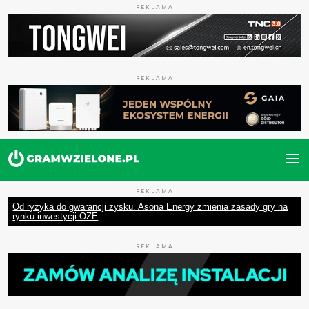
REKLAMA
REKLAMA
REKLAMA
Od ryzyka do gwarancji zysku. Asona Energy zmienia zasady gry na
rynku inwestycji OZE
REKLAMA