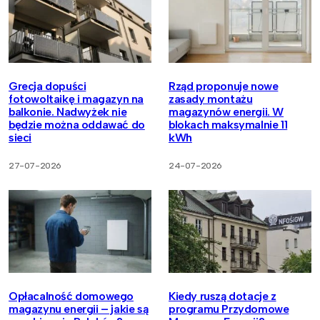
Grecja dopuści
Rząd proponuje nowe
fotowoltaikę i magazyn na
zasady montażu
balkonie. Nadwyżek nie
magazynów energii. W
będzie można oddawać do
blokach maksymalnie 11
sieci
kWh
27-07-2026
24-07-2026
Opłacalność domowego
Kiedy ruszą dotacje z
magazynu energii – jakie są
programu Przydomowe