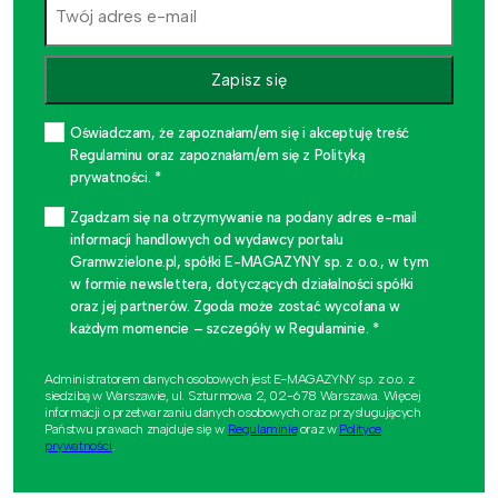
Zapisz się
Oświadczam, że zapoznałam/em się i akceptuję treść
Regulaminu oraz zapoznałam/em się z Polityką
prywatności. *
Zgadzam się na otrzymywanie na podany adres e-mail
informacji handlowych od wydawcy portalu
Gramwzielone.pl, spółki E-MAGAZYNY sp. z o.o., w tym
w formie newslettera, dotyczących działalności spółki
oraz jej partnerów. Zgoda może zostać wycofana w
każdym momencie – szczegóły w Regulaminie. *
Administratorem danych osobowych jest E-MAGAZYNY sp. z o.o. z
siedzibą w Warszawie, ul. Szturmowa 2, 02-678 Warszawa. Więcej
informacji o przetwarzaniu danych osobowych oraz przysługujących
Państwu prawach znajduje się w
Regulaminie
oraz w
Polityce
prywatności
.