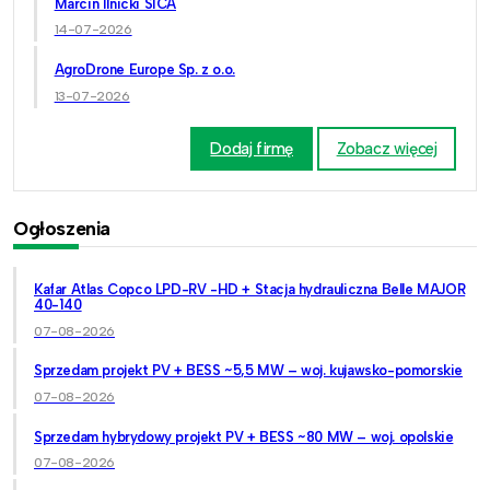
Marcin Ilnicki SICA
14-07-2026
AgroDrone Europe Sp. z o.o.
13-07-2026
Dodaj firmę
Zobacz więcej
Ogłoszenia
Kafar Atlas Copco LPD-RV -HD + Stacja hydrauliczna Belle MAJOR
40-140
07-08-2026
Sprzedam projekt PV + BESS ~5,5 MW – woj. kujawsko-pomorskie
07-08-2026
Sprzedam hybrydowy projekt PV + BESS ~80 MW – woj. opolskie
07-08-2026