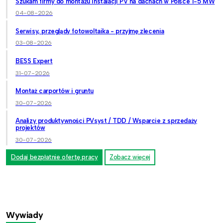
Szukam firmy do montażu instalacji PV na dachach w Polsce 1-5 MW
04-08-2026
Serwisy, przeglądy fotowoltaika - przyjmę zlecenia
03-08-2026
BESS Expert
31-07-2026
Montaż carportów i gruntu
30-07-2026
Analizy produktywności PVsyst / TDD / Wsparcie z sprzedaży
projektów
30-07-2026
Dodaj bezpłatnie ofertę pracy
Zobacz więcej
Wywiady