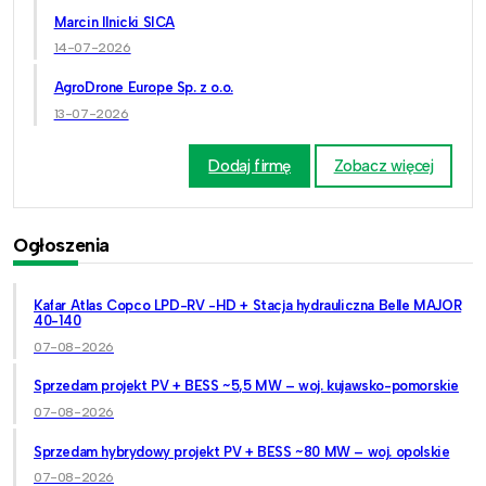
Marcin Ilnicki SICA
14-07-2026
AgroDrone Europe Sp. z o.o.
13-07-2026
Dodaj firmę
Zobacz więcej
Ogłoszenia
Kafar Atlas Copco LPD-RV -HD + Stacja hydrauliczna Belle MAJOR
40-140
07-08-2026
Sprzedam projekt PV + BESS ~5,5 MW – woj. kujawsko-pomorskie
07-08-2026
Sprzedam hybrydowy projekt PV + BESS ~80 MW – woj. opolskie
07-08-2026