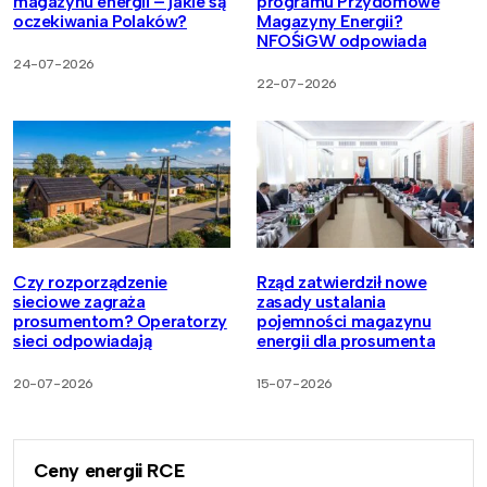
magazynu energii – jakie są
programu Przydomowe
oczekiwania Polaków?
Magazyny Energii?
NFOŚiGW odpowiada
24-07-2026
22-07-2026
Czy rozporządzenie
Rząd zatwierdził nowe
sieciowe zagraża
zasady ustalania
prosumentom? Operatorzy
pojemności magazynu
sieci odpowiadają
energii dla prosumenta
20-07-2026
15-07-2026
Ceny energii RCE