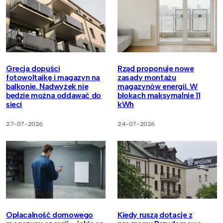
Grecja dopuści
Rząd proponuje nowe
fotowoltaikę i magazyn na
zasady montażu
balkonie. Nadwyżek nie
magazynów energii. W
będzie można oddawać do
blokach maksymalnie 11
sieci
kWh
27-07-2026
24-07-2026
Opłacalność domowego
Kiedy ruszą dotacje z