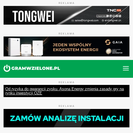
REKLAMA
REKLAMA
REKLAMA
Od ryzyka do gwarancji zysku. Asona Energy zmienia zasady gry na
rynku inwestycji OZE
REKLAMA