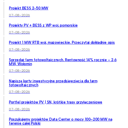
Projekt BESS 2-50 MW
07-08-2026
Projekty PV + BESS z WP woj. pomorskie
07-08-2026
Projekt 1 MW RTB woj. mazowieckie. Przeczytaj dokładnie opis
07-08-2026
Sprzedaż farm fotowoltaicznych. Rentowność 14% rocznie – 2,6
MW, Wołomin
07-08-2026
Napiszę karty inwestycyjne przedsięwzięcia dla farm
fotowoltaicznych
07-08-2026
Portfel projektów PV | SN, krótkie trasy przyłączeniowe
07-08-2026
Poszukujemy projektów Data Center o mocy 100–200 MW na
terenie całej Polski