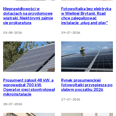
Nieprawidłowości w
Fotowoltaika bez elektryka
dotacjach na przydomowe
w Wielkiej Brytanii. Rząd
wiatraki. Niektórymi zajmie
chce zalegalizować
się prokuratura
instalacje „plug and play”
03-08-2026
29-07-2026
Prosument zgłosił 48 kW, a
Rynek prosumenckiej
wprowadzał 700 kW.
fotowoltaiki przyspiesza po
Operator sieci skontrolował
słabym początku 2026
mikroinstalacje
27-07-2026
28-07-2026