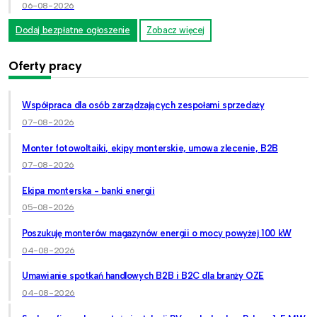
06-08-2026
Dodaj bezpłatne ogłoszenie
Zobacz więcej
Oferty pracy
Współpraca dla osób zarządzających zespołami sprzedaży
07-08-2026
Monter fotowoltaiki, ekipy monterskie, umowa zlecenie, B2B
07-08-2026
Ekipa monterska - banki energii
05-08-2026
Poszukuję monterów magazynów energii o mocy powyżej 100 kW
04-08-2026
Umawianie spotkań handlowych B2B i B2C dla branży OZE
04-08-2026