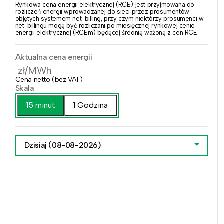
Rynkowa cena energii elektrycznej (RCE) jest przyjmowana do
rozliczeń energii wprowadzanej do sieci przez prosumentów
objętych systemem net-billing, przy czym niektórzy prosumenci w
net-billingu mogą być rozliczani po miesięcznej rynkowej cenie
energii elektrycznej (RCEm) będącej średnią ważoną z cen RCE.
Aktualna cena energii
zł/MWh
Cena netto (bez VAT)
Skala
15 minut
1 Godzina
Dzisiaj
(08-08-2026)