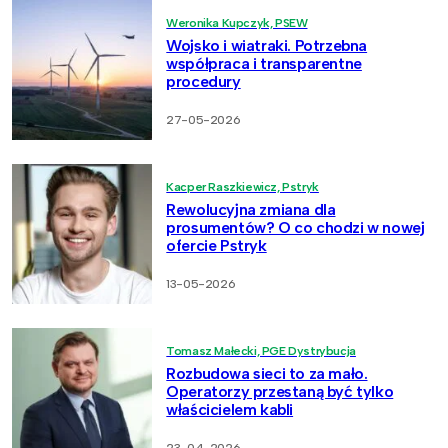
Weronika Kupczyk, PSEW
Wojsko i wiatraki. Potrzebna
współpraca i transparentne
procedury
27-05-2026
Kacper Raszkiewicz, Pstryk
Rewolucyjna zmiana dla
prosumentów? O co chodzi w nowej
ofercie Pstryk
13-05-2026
Tomasz Małecki, PGE Dystrybucja
Rozbudowa sieci to za mało.
Operatorzy przestaną być tylko
właścicielem kabli