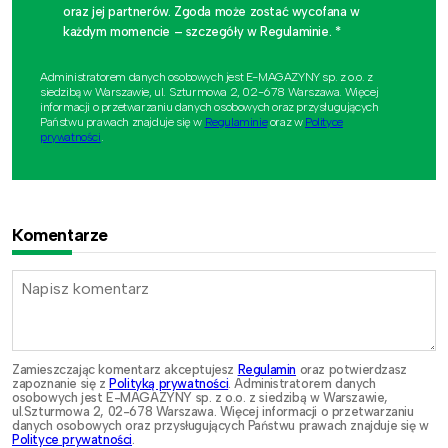
oraz jej partnerów. Zgoda może zostać wycofana w
każdym momencie – szczegóły w Regulaminie. *
Administratorem danych osobowych jest E-MAGAZYNY sp. z o.o. z
siedzibą w Warszawie, ul. Szturmowa 2, 02-678 Warszawa. Więcej
informacji o przetwarzaniu danych osobowych oraz przysługujących
Państwu prawach znajduje się w
Regulaminie
oraz w
Polityce
prywatności
.
Komentarze
Zamieszczając komentarz akceptujesz
Regulamin
oraz potwierdzasz
zapoznanie się z
Polityką prywatności
. Administratorem danych
osobowych jest E-MAGAZYNY sp. z o.o. z siedzibą w Warszawie,
ul.Szturmowa 2, 02-678 Warszawa. Więcej informacji o przetwarzaniu
danych osobowych oraz przysługujących Państwu prawach znajduje się w
Polityce prywatności
.