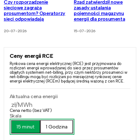
Czy rozporządzenie
Rząd zatwierdził nowe
sieciowe zagraża
zasady ustalania
prosumentom? Operatorzy
pojemności magazynu
sieci odpowiadają
energii dla prosumenta
20-07-2026
15-07-2026
Ceny energii RCE
Rynkowa cena energii elektrycznej (RCE) jest przyjmowana do
rozliczeń energii wprowadzanej do sieci przez prosumentów
objętych systemem net-billing, przy czym niektórzy prosumenci w
net-billingu mogą być rozliczani po miesięcznej rynkowej cenie
energii elektrycznej (RCEm) będącej średnią ważoną z cen RCE.
Aktualna cena energii
zł/MWh
Cena netto (bez VAT)
Skala
15 minut
1 Godzina