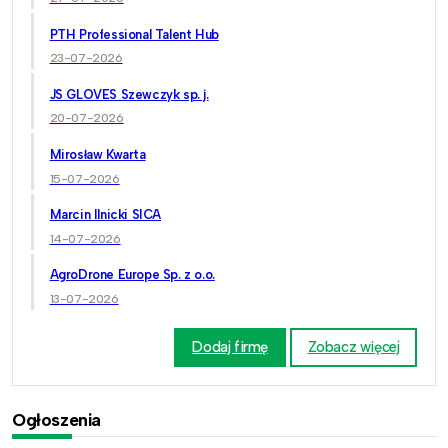
PTH Professional Talent Hub
23-07-2026
JS GLOVES Szewczyk sp. j.
20-07-2026
Mirosław Kwarta
15-07-2026
Marcin Ilnicki SICA
14-07-2026
AgroDrone Europe Sp. z o.o.
13-07-2026
Dodaj firmę
Zobacz więcej
Ogłoszenia