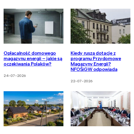
Opłacalność domowego
Kiedy ruszą dotacje z
magazynu energii – jakie są
programu Przydomowe
oczekiwania Polaków?
Magazyny Energii?
NFOŚiGW odpowiada
24-07-2026
22-07-2026