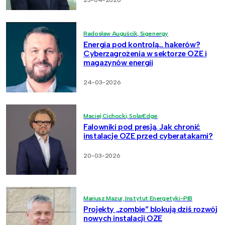
23-04-2026
Radosław Auguścik, Sigenergy
Energia pod kontrolą… hakerów?
Cyberzagrożenia w sektorze OZE i
magazynów energii
24-03-2026
Maciej Cichocki, SolarEdge
Falowniki pod presją. Jak chronić
instalacje OZE przed cyberatakami?
20-03-2026
Mariusz Mazur, Instytut Energetyki-PIB
Projekty „zombie” blokują dziś rozwój
nowych instalacji OZE