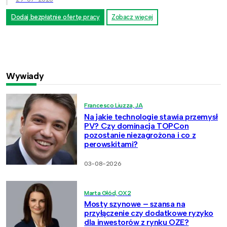
Dodaj bezpłatnie ofertę pracy
Zobacz więcej
Wywiady
Francesco Liuzza, JA
Na jakie technologie stawia przemysł
PV? Czy dominacja TOPCon
pozostanie niezagrożona i co z
perowskitami?
03-08-2026
Marta Głód, OX2
Mosty szynowe – szansa na
przyłączenie czy dodatkowe ryzyko
dla inwestorów z rynku OZE?