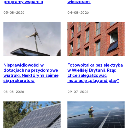
programy wsparcia
wieczorami
05-08-2026
04-08-2026
Nieprawidłowości w
Fotowoltaika bez elektryka
dotacjach na przydomowe
w Wielkiej Brytanii. Rząd
wiatraki. Niektórymi zajmie
chce zalegalizować
się prokuratura
instalacje „plug and play”
03-08-2026
29-07-2026