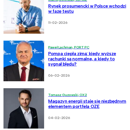
Rynek prosumencki w Polsce wchodzi
w fazę testu
11-02-2026
Paweł Lachman, PORT PC
Pompa ciepła zimą: kiedy wyższe
rachunki są normalne, a kiedy to
sygnał błędu?
06-02-2026
Tomasz Guzowski, OX2
Magazyn energii staje się niezbędnym
elementem portfela OZE
04-02-2026