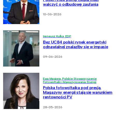
walczyć o odbudowę zaufania
10-06-2026
Ireneusz Kulka, EDP
Bez UC84 polski rynek energetyki
odnawialnej znalazłby się w impasie
09-06-2026
Ewa Magiera, Polskie Stowarzyszenie
Fotowoltaiki i Magazynowania Energii
Polska fotowoltaika pod presją.
Magazyny energii stają się warunkiem
rentowności PV
28-05-2026