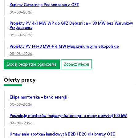
Kupimy Gwarancje Pochodzenia z OZE
05-08-2026
Projekty PV 4x1 MW WP do GPZ Dębrznica + 30 MW bez Warunków
Przyłączenia
05-08-2026
Projekty PV 1+1+3 MW + 4 MW Magazynu woj. wielkopolskie
05-08-2026
Dodaj bezpłatne ogłoszenie
Zobacz więcej
Oferty pracy
Ekipa monterska - banki energii
05-08-2026
Poszukuję monterów magazynów energii o mocy powyżej 100 kW
04-08-2026
Umawianie spotkań handlowych B2B i B2C dla branży OZE