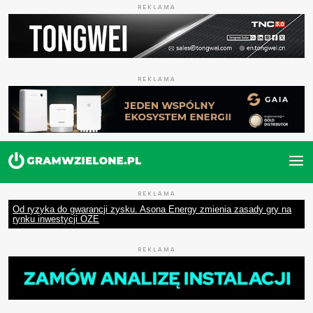
REKLAMA
REKLAMA
REKLAMA
Od ryzyka do gwarancji zysku. Asona Energy zmienia zasady gry na
rynku inwestycji OZE
REKLAMA