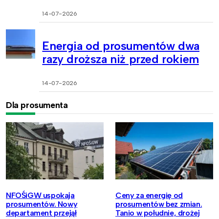
14-07-2026
Energia od prosumentów dwa
razy droższa niż przed rokiem
14-07-2026
Dla prosumenta
NFOŚiGW uspokaja
Ceny za energię od
prosumentów. Nowy
prosumentów bez zmian.
departament przejął
Tanio w południe, drożej