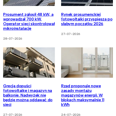
Prosument zgłosił 48 kW, a
Rynek prosumenckiej
wprowadzał 700 kW.
fotowoltaiki przyspiesza po
Operator sieci skontrolował
słabym początku 2026
mikroinstalacje
27-07-2026
28-07-2026
Grecja dopuści
Rząd proponuje nowe
fotowoltaikę i magazyn na
zasady montażu
balkonie. Nadwyżek nie
magazynów energii. W
będzie można oddawać do
blokach maksymalnie 11
sieci
kWh
27-07-2026
24-07-2026