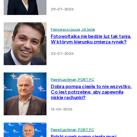
29-07-2026
Francesco Liuzza, JA Solar
Fotowoltaika nie będzie już tak tania.
W którym kierunku zmierza rynek?
22-07-2026
Paweł Lachman, PORT PC
Dobra pompa ciepła to nie wszystko.
Co jest potrzebne, aby zapewniła
niskie rachunki?
12-06-2026
Paweł Lachman, PORT PC
Polski rynek pomp ciepła musi