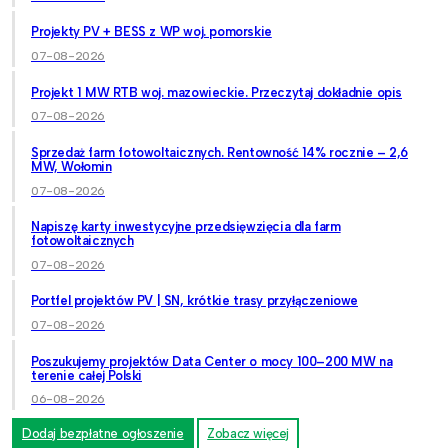
Projekty PV + BESS z WP woj. pomorskie
07-08-2026
Projekt 1 MW RTB woj. mazowieckie. Przeczytaj dokładnie opis
07-08-2026
Sprzedaż farm fotowoltaicznych. Rentowność 14% rocznie – 2,6
MW, Wołomin
07-08-2026
Napiszę karty inwestycyjne przedsięwzięcia dla farm
fotowoltaicznych
07-08-2026
Portfel projektów PV | SN, krótkie trasy przyłączeniowe
07-08-2026
Poszukujemy projektów Data Center o mocy 100–200 MW na
terenie całej Polski
06-08-2026
Dodaj bezpłatne ogłoszenie
Zobacz więcej