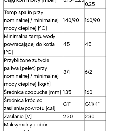
Ciąg kominowy [mbar]
0.15-0.25
0.25
Temp. spalin przy
nominalnej / minimalnej
140/90
160/90
mocy cieplnej [°C]
Minimalna temp. wody
powracającej do kotła
45
45
[°C]
Przybliżone zużycie
paliwa (pelet) przy
3/1
6/2
nominalnej / minimalnej
mocy cieplnej [kg/h]
Średnica czopucha [mm]
135
160
Średnica króciec
G1″
G1.1/4″
zasilania/powrotu [cal]
Zasilanie [V]
230
230
Maksymalny pobór