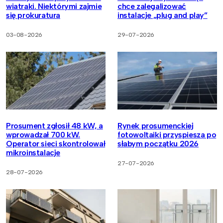
wiatraki. Niektórymi zajmie
chce zalegalizować
się prokuratura
instalacje „plug and play”
03-08-2026
29-07-2026
Prosument zgłosił 48 kW, a
Rynek prosumenckiej
wprowadzał 700 kW.
fotowoltaiki przyspiesza po
Operator sieci skontrolował
słabym początku 2026
mikroinstalacje
27-07-2026
28-07-2026