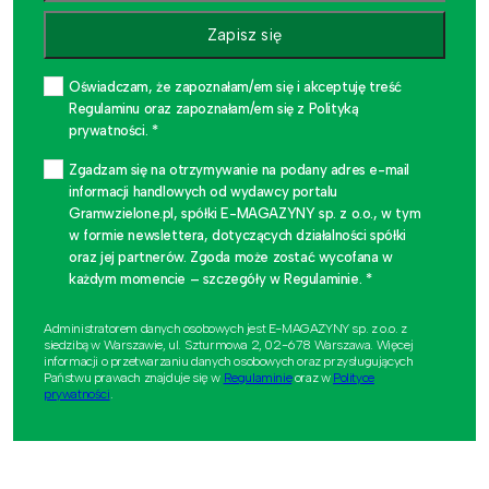
Zapisz się
Oświadczam, że zapoznałam/em się i akceptuję treść
Regulaminu oraz zapoznałam/em się z Polityką
prywatności. *
Zgadzam się na otrzymywanie na podany adres e-mail
informacji handlowych od wydawcy portalu
Gramwzielone.pl, spółki E-MAGAZYNY sp. z o.o., w tym
w formie newslettera, dotyczących działalności spółki
oraz jej partnerów. Zgoda może zostać wycofana w
każdym momencie – szczegóły w Regulaminie. *
Administratorem danych osobowych jest E-MAGAZYNY sp. z o.o. z
siedzibą w Warszawie, ul. Szturmowa 2, 02-678 Warszawa. Więcej
informacji o przetwarzaniu danych osobowych oraz przysługujących
Państwu prawach znajduje się w
Regulaminie
oraz w
Polityce
prywatności
.