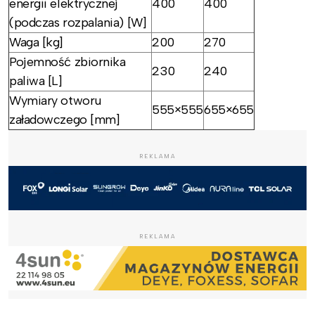
energii elektrycznej
400
400
(podczas rozpalania) [W]
Waga [kg]
200
270
Pojemność zbiornika
230
240
paliwa [L]
Wymiary otworu
555×555
655×655
załadowczego [mm]
REKLAMA
REKLAMA