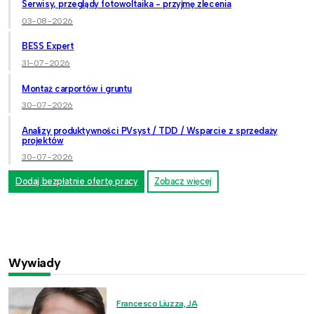
Serwisy, przeglądy fotowoltaika - przyjmę zlecenia
03-08-2026
BESS Expert
31-07-2026
Montaż carportów i gruntu
30-07-2026
Analizy produktywności PVsyst / TDD / Wsparcie z sprzedaży
projektów
30-07-2026
Dodaj bezpłatnie ofertę pracy
Zobacz więcej
Wywiady
Francesco Liuzza, JA