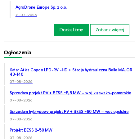
AgroDrone Europe Sp. z o.o.
13-07-2026
Dodaj firmę
Zobacz więcej
Ogłoszenia
Kafar Atlas Copco LPD-RV -HD + Stacja hydrauliczna Belle MAJOR
40-140
07-08-2026
Sprzedam projekt PV + BESS ~5,5 MW – woj. kujawsko-pomorskie
07-08-2026
Sprzedam hybrydowy projekt PV + BESS ~80 MW – woj. opolskie
07-08-2026
Projekt BESS 2-50 MW
07-08-2026