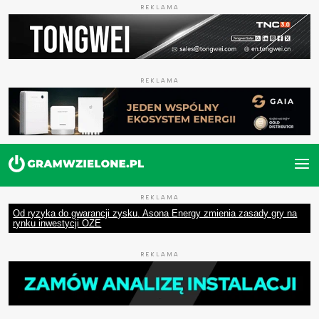
REKLAMA
REKLAMA
REKLAMA
Od ryzyka do gwarancji zysku. Asona Energy zmienia zasady gry na
rynku inwestycji OZE
REKLAMA