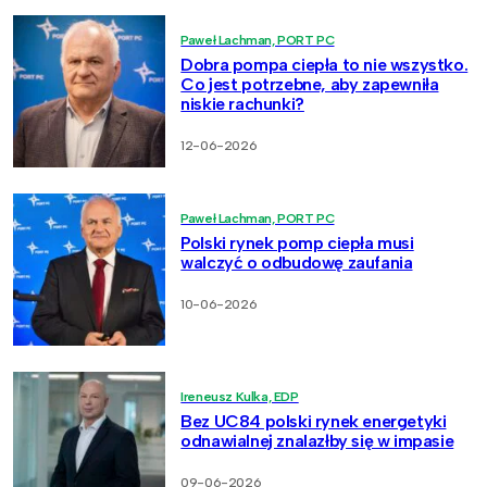
Paweł Lachman, PORT PC
Dobra pompa ciepła to nie wszystko.
Co jest potrzebne, aby zapewniła
niskie rachunki?
12-06-2026
Paweł Lachman, PORT PC
Polski rynek pomp ciepła musi
walczyć o odbudowę zaufania
10-06-2026
Ireneusz Kulka, EDP
Bez UC84 polski rynek energetyki
odnawialnej znalazłby się w impasie
09-06-2026