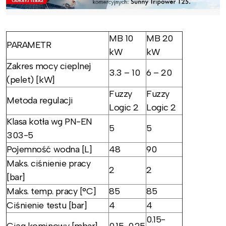
MB 10
MB 20
PARAMETR
kW
kW
Zakres mocy cieplnej
3.3 – 10
6 – 20
(pelet) [kW]
Fuzzy
Fuzzy
Metoda regulacji
Logic 2
Logic 2
Klasa kotła wg PN-EN
5
5
303-5
Pojemność wodna [L]
48
90
Maks. ciśnienie pracy
2
2
[bar]
Maks. temp. pracy [°C]
85
85
Ciśnienie testu [bar]
4
4
0.15-