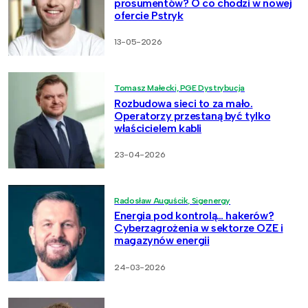
prosumentów? O co chodzi w nowej
ofercie Pstryk
13-05-2026
Tomasz Małecki, PGE Dystrybucja
Rozbudowa sieci to za mało.
Operatorzy przestaną być tylko
właścicielem kabli
23-04-2026
Radosław Auguścik, Sigenergy
Energia pod kontrolą… hakerów?
Cyberzagrożenia w sektorze OZE i
magazynów energii
24-03-2026