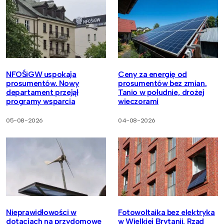
NFOŚiGW uspokaja
Ceny za energię od
prosumentów. Nowy
prosumentów bez zmian.
departament przejął
Tanio w południe, drożej
programy wsparcia
wieczorami
05-08-2026
04-08-2026
Nieprawidłowości w
Fotowoltaika bez elektryka
dotacjach na przydomowe
w Wielkiej Brytanii. Rząd