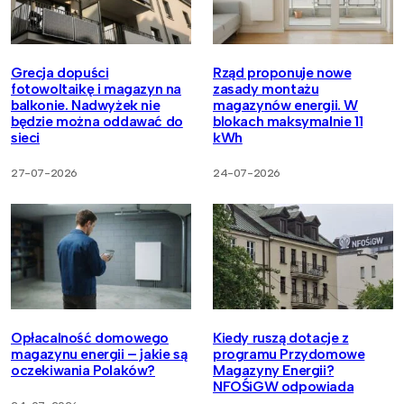
Grecja dopuści
Rząd proponuje nowe
fotowoltaikę i magazyn na
zasady montażu
balkonie. Nadwyżek nie
magazynów energii. W
będzie można oddawać do
blokach maksymalnie 11
sieci
kWh
27-07-2026
24-07-2026
Opłacalność domowego
Kiedy ruszą dotacje z
magazynu energii – jakie są
programu Przydomowe
oczekiwania Polaków?
Magazyny Energii?
NFOŚiGW odpowiada