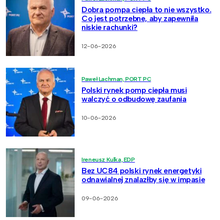
Dobra pompa ciepła to nie wszystko.
Co jest potrzebne, aby zapewniła
niskie rachunki?
12-06-2026
Paweł Lachman, PORT PC
Polski rynek pomp ciepła musi
walczyć o odbudowę zaufania
10-06-2026
Ireneusz Kulka, EDP
Bez UC84 polski rynek energetyki
odnawialnej znalazłby się w impasie
09-06-2026