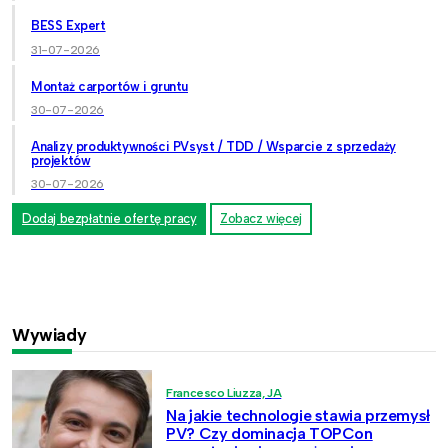
BESS Expert
31-07-2026
Montaż carportów i gruntu
30-07-2026
Analizy produktywności PVsyst / TDD / Wsparcie z sprzedaży
projektów
30-07-2026
Dodaj bezpłatnie ofertę pracy
Zobacz więcej
Wywiady
Francesco Liuzza, JA
Na jakie technologie stawia przemysł
PV? Czy dominacja TOPCon