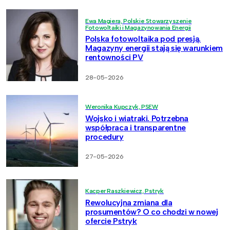
Ewa Magiera, Polskie Stowarzyszenie
Fotowoltaiki i Magazynowania Energii
Polska fotowoltaika pod presją.
Magazyny energii stają się warunkiem
rentowności PV
28-05-2026
Weronika Kupczyk, PSEW
Wojsko i wiatraki. Potrzebna
współpraca i transparentne
procedury
27-05-2026
Kacper Raszkiewicz, Pstryk
Rewolucyjna zmiana dla
prosumentów? O co chodzi w nowej
ofercie Pstryk