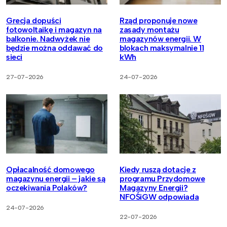
Grecja dopuści
Rząd proponuje nowe
fotowoltaikę i magazyn na
zasady montażu
balkonie. Nadwyżek nie
magazynów energii. W
będzie można oddawać do
blokach maksymalnie 11
sieci
kWh
27-07-2026
24-07-2026
Opłacalność domowego
Kiedy ruszą dotacje z
magazynu energii – jakie są
programu Przydomowe
oczekiwania Polaków?
Magazyny Energii?
NFOŚiGW odpowiada
24-07-2026
22-07-2026