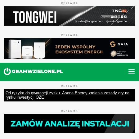
REKLAMA
REKLAMA
REKLAMA
Od ryzyka do gwarancji zysku. Asona Energy zmienia zasady gry na
rynku inwestycji OZE
REKLAMA