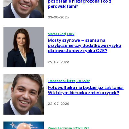
pozostanie niezagrożona i co z
perowskitami?
03-08-2026
Marta Głód, OX2
Mosty szynowe – szansa na
przyłączenie czy dodatkowe ryzyko
dla inwestorów z rynku OZE?
29-07-2026
Francesco Liuzza, JA Solar
Fotowoltaika nie będzie już tak tania.
W którym kierunku zmierza rynek?
22-07-2026
Paweł Lachman, PORT PC