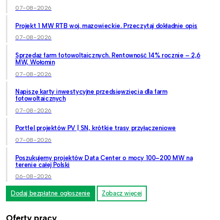
07-08-2026
Projekt 1 MW RTB woj. mazowieckie. Przeczytaj dokładnie opis
07-08-2026
Sprzedaż farm fotowoltaicznych. Rentowność 14% rocznie – 2,6
MW, Wołomin
07-08-2026
Napiszę karty inwestycyjne przedsięwzięcia dla farm
fotowoltaicznych
07-08-2026
Portfel projektów PV | SN, krótkie trasy przyłączeniowe
07-08-2026
Poszukujemy projektów Data Center o mocy 100–200 MW na
terenie całej Polski
06-08-2026
Dodaj bezpłatne ogłoszenie
Zobacz więcej
Oferty pracy