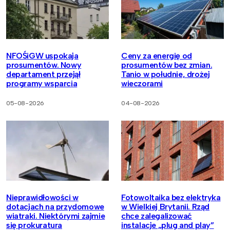
NFOŚiGW uspokaja
Ceny za energię od
prosumentów. Nowy
prosumentów bez zmian.
departament przejął
Tanio w południe, drożej
programy wsparcia
wieczorami
05-08-2026
04-08-2026
Nieprawidłowości w
Fotowoltaika bez elektryka
dotacjach na przydomowe
w Wielkiej Brytanii. Rząd
wiatraki. Niektórymi zajmie
chce zalegalizować
się prokuratura
instalacje „plug and play”