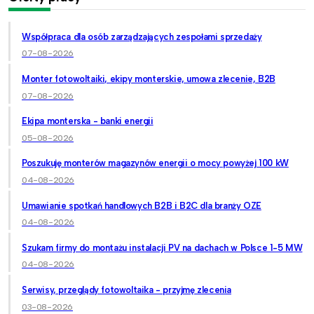
Współpraca dla osób zarządzających zespołami sprzedaży
07-08-2026
Monter fotowoltaiki, ekipy monterskie, umowa zlecenie, B2B
07-08-2026
Ekipa monterska - banki energii
05-08-2026
Poszukuję monterów magazynów energii o mocy powyżej 100 kW
04-08-2026
Umawianie spotkań handlowych B2B i B2C dla branży OZE
04-08-2026
Szukam firmy do montażu instalacji PV na dachach w Polsce 1-5 MW
04-08-2026
Serwisy, przeglądy fotowoltaika - przyjmę zlecenia
03-08-2026