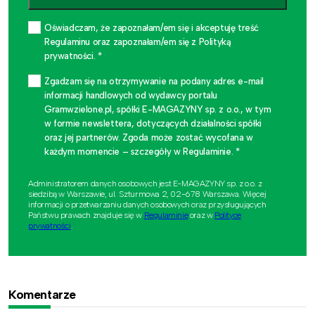
Oświadczam, że zapoznałam/em się i akceptuję treść
Regulaminu oraz zapoznałam/em się z Polityką
prywatności. *
Zgadzam się na otrzymywanie na podany adres e-mail
informacji handlowych od wydawcy portalu
Gramwzielone.pl, spółki E-MAGAZYNY sp. z o.o., w tym
w formie newslettera, dotyczących działalności spółki
oraz jej partnerów. Zgoda może zostać wycofana w
każdym momencie – szczegóły w Regulaminie. *
Administratorem danych osobowych jest E-MAGAZYNY sp. z o.o. z
siedzibą w Warszawie, ul. Szturmowa 2, 02-678 Warszawa. Więcej
informacji o przetwarzaniu danych osobowych oraz przysługujących
Państwu prawach znajduje się w
Regulaminie
oraz w
Polityce
prywatności
.
Komentarze