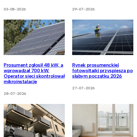
03-08-2026
29-07-2026
Prosument zgłosił 48 kW, a
Rynek prosumenckiej
wprowadzał 700 kW.
fotowoltaiki przyspiesza po
Operator sieci skontrolował
słabym początku 2026
mikroinstalacje
27-07-2026
28-07-2026