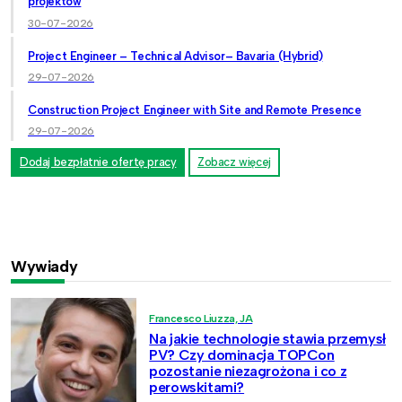
projektów
30-07-2026
Project Engineer – Technical Advisor– Bavaria (Hybrid)
29-07-2026
Construction Project Engineer with Site and Remote Presence
29-07-2026
Dodaj bezpłatnie ofertę pracy
Zobacz więcej
Wywiady
Francesco Liuzza, JA
Na jakie technologie stawia przemysł
PV? Czy dominacja TOPCon
pozostanie niezagrożona i co z
perowskitami?