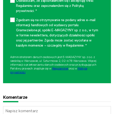
Oświadczam, że zapoznałam/em się i akceptuję treść
Regulaminu oraz zapoznałam/em się z Polityką
prywatności. *
Zgadzam się na otrzymywanie na podany adres e-mail
informacji handlowych od wydawcy portalu
Gramwzielone.pl, spółki E-MAGAZYNY sp. z o.o., w tym
w formie newslettera, dotyczących działalności spółki
oraz jej partnerów. Zgoda może zostać wycofana w
każdym momencie – szczegóły w Regulaminie. *
Administratorem danych osobowych jest E-MAGAZYNY sp. z o.o. z
siedzibą w Warszawie, ul. Szturmowa 2, 02-678 Warszawa. Więcej
informacji o przetwarzaniu danych osobowych oraz przysługujących
Państwu prawach znajduje się w
Regulaminie
oraz w
Polityce
prywatności
.
Komentarze