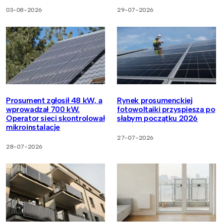
03-08-2026
29-07-2026
Prosument zgłosił 48 kW, a
Rynek prosumenckiej
wprowadzał 700 kW.
fotowoltaiki przyspiesza po
Operator sieci skontrolował
słabym początku 2026
mikroinstalacje
27-07-2026
28-07-2026