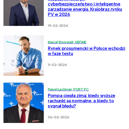
cyberbezpieczeństwo i inteligentne
zarządzanie energią. Krajobraz rynku
PV w 2026
19-02-2026
Maciej Borowiak, SBFiME
Rynek prosumencki w Polsce wchodzi
w fazę testu
11-02-2026
Paweł Lachman, PORT PC
Pompa ciepła zimą: kiedy wyższe
rachunki są normalne, a kiedy to
sygnał błędu?
06-02-2026