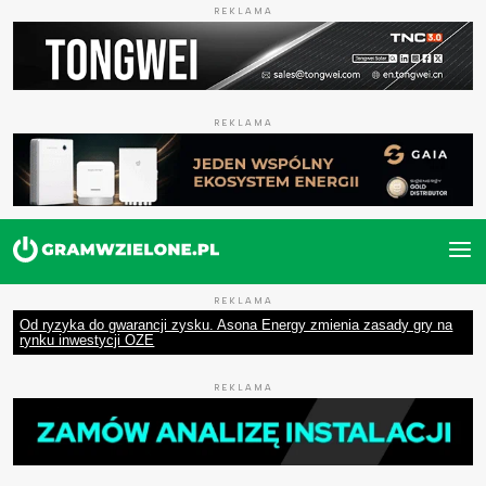
REKLAMA
REKLAMA
REKLAMA
Od ryzyka do gwarancji zysku. Asona Energy zmienia zasady gry na
rynku inwestycji OZE
REKLAMA