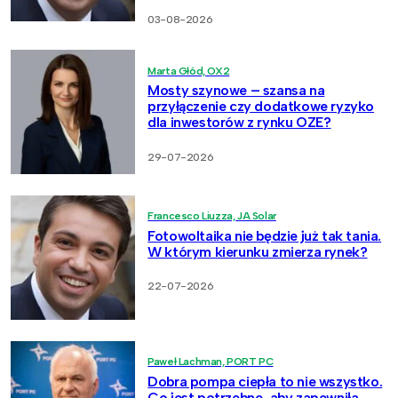
03-08-2026
Marta Głód, OX2
Mosty szynowe – szansa na
przyłączenie czy dodatkowe ryzyko
dla inwestorów z rynku OZE?
29-07-2026
Francesco Liuzza, JA Solar
Fotowoltaika nie będzie już tak tania.
W którym kierunku zmierza rynek?
22-07-2026
Paweł Lachman, PORT PC
Dobra pompa ciepła to nie wszystko.
Co jest potrzebne, aby zapewniła