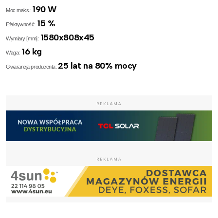
190 W
Moc maks.:
15 %
Efektywność:
1580x808x45
Wymiary [mm]:
16 kg
Waga:
25 lat na 80% mocy
Gwarancja producenta:
REKLAMA
REKLAMA