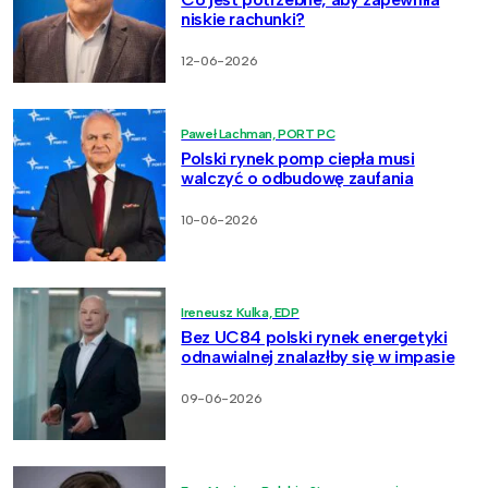
niskie rachunki?
12-06-2026
Paweł Lachman, PORT PC
Polski rynek pomp ciepła musi
walczyć o odbudowę zaufania
10-06-2026
Ireneusz Kulka, EDP
Bez UC84 polski rynek energetyki
odnawialnej znalazłby się w impasie
09-06-2026