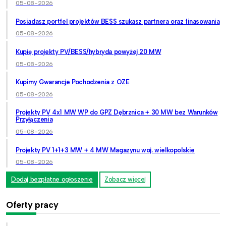
05-08-2026
Posiadasz portfel projektów BESS szukasz partnera oraz finasowania
05-08-2026
Kupię projekty PV/BESS/hybryda powyżej 20 MW
05-08-2026
Kupimy Gwarancje Pochodzenia z OZE
05-08-2026
Projekty PV 4x1 MW WP do GPZ Dębrznica + 30 MW bez Warunków
Przyłączenia
05-08-2026
Projekty PV 1+1+3 MW + 4 MW Magazynu woj. wielkopolskie
05-08-2026
Dodaj bezpłatne ogłoszenie
Zobacz więcej
Oferty pracy