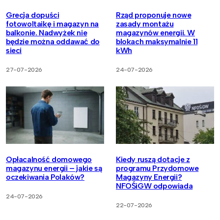
Grecja dopuści
Rząd proponuje nowe
fotowoltaikę i magazyn na
zasady montażu
balkonie. Nadwyżek nie
magazynów energii. W
będzie można oddawać do
blokach maksymalnie 11
sieci
kWh
27-07-2026
24-07-2026
Opłacalność domowego
Kiedy ruszą dotacje z
magazynu energii – jakie są
programu Przydomowe
oczekiwania Polaków?
Magazyny Energii?
NFOŚiGW odpowiada
24-07-2026
22-07-2026