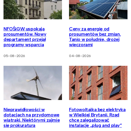
NFOŚiGW uspokaja
Ceny za energię od
prosumentów. Nowy
prosumentów bez zmian.
departament przejął
Tanio w południe, drożej
programy wsparcia
wieczorami
05-08-2026
04-08-2026
Nieprawidłowości w
Fotowoltaika bez elektryka
dotacjach na przydomowe
w Wielkiej Brytanii. Rząd
wiatraki. Niektórymi zajmie
chce zalegalizować
się prokuratura
instalacje „plug and play”