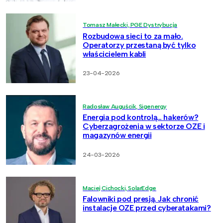
Tomasz Małecki, PGE Dystrybucja
Rozbudowa sieci to za mało.
Operatorzy przestaną być tylko
właścicielem kabli
23-04-2026
Radosław Auguścik, Sigenergy
Energia pod kontrolą… hakerów?
Cyberzagrożenia w sektorze OZE i
magazynów energii
24-03-2026
Maciej Cichocki, SolarEdge
Falowniki pod presją. Jak chronić
instalacje OZE przed cyberatakami?