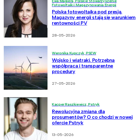
Ewa Magiera, Polskie Stowarzyszenie
Fotowoltaiki i Magazynowania Energii
Polska fotowoltaika pod presją.
Magazyny energii stają się warunkiem
rentowności PV
28-05-2026
Weronika Kupczyk, PSEW
Wojsko i wiatraki. Potrzebna
współpraca i transparentne
procedury
27-05-2026
Kacper Raszkiewicz, Pstryk
Rewolucyjna zmiana dla
prosumentów? O co chodzi w nowej
ofercie Pstryk
13-05-2026