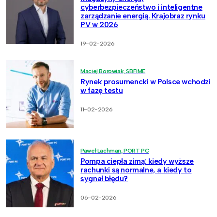
cyberbezpieczeństwo i inteligentne
zarządzanie energią. Krajobraz rynku
PV w 2026
19-02-2026
Maciej Borowiak, SBFiME
Rynek prosumencki w Polsce wchodzi
w fazę testu
11-02-2026
Paweł Lachman, PORT PC
Pompa ciepła zimą: kiedy wyższe
rachunki są normalne, a kiedy to
sygnał błędu?
06-02-2026