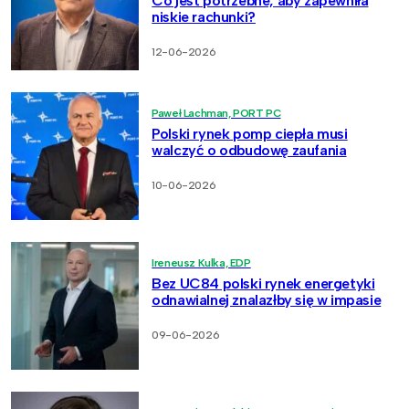
Co jest potrzebne, aby zapewniła
niskie rachunki?
12-06-2026
Paweł Lachman, PORT PC
Polski rynek pomp ciepła musi
walczyć o odbudowę zaufania
10-06-2026
Ireneusz Kulka, EDP
Bez UC84 polski rynek energetyki
odnawialnej znalazłby się w impasie
09-06-2026