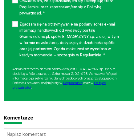
Oświadczam, że zapoznałam/em się i akceptuję treść
Regulaminu oraz zapoznałam/em się z Polityką
prywatności. *
Zgadzam się na otrzymywanie na podany adres e-mail
informacji handlowych od wydawcy portalu
Gramwzielone.pl, spółki E-MAGAZYNY sp. z o.o., w tym
w formie newslettera, dotyczących działalności spółki
oraz jej partnerów. Zgoda może zostać wycofana w
każdym momencie – szczegóły w Regulaminie. *
Administratorem danych osobowych jest E-MAGAZYNY sp. z o.o. z
siedzibą w Warszawie, ul. Szturmowa 2, 02-678 Warszawa. Więcej
informacji o przetwarzaniu danych osobowych oraz przysługujących
Państwu prawach znajduje się w
Regulaminie
oraz w
Polityce
prywatności
.
Komentarze