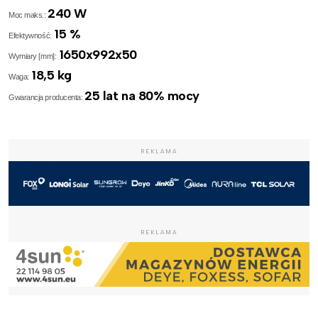
240 W
Moc maks.:
15 %
Efektywność:
1650x992x50
Wymiary [mm]:
18,5 kg
Waga:
25 lat na 80% mocy
Gwarancja producenta:
REKLAMA
REKLAMA