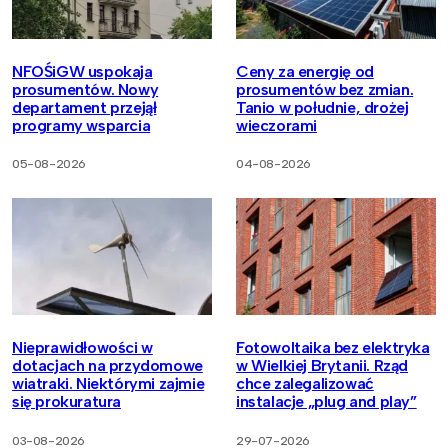
NFOŚiGW uspokaja
Ceny za energię od
prosumentów. Nowy
prosumentów bez zmian.
departament przejął
Tanio w południe, drożej
programy wsparcia
wieczorami
05-08-2026
04-08-2026
Nieprawidłowości w
Fotowoltaika bez elektryka
dotacjach na przydomowe
w Wielkiej Brytanii. Rząd
wiatraki. Niektórymi zajmie
chce zalegalizować
się prokuratura
instalacje „plug and play”
03-08-2026
29-07-2026