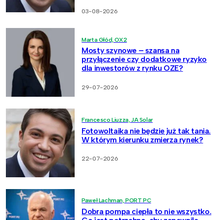
03-08-2026
Marta Głód, OX2
Mosty szynowe – szansa na
przyłączenie czy dodatkowe ryzyko
dla inwestorów z rynku OZE?
29-07-2026
Francesco Liuzza, JA Solar
Fotowoltaika nie będzie już tak tania.
W którym kierunku zmierza rynek?
22-07-2026
Paweł Lachman, PORT PC
Dobra pompa ciepła to nie wszystko.