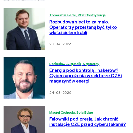
Tomasz Małecki, PGE Dystrybucja
Rozbudowa sieci to za mało.
Operatorzy przestaną być tylko
właścicielem kabli
23-04-2026
Radosław Auguścik, Sigenergy
Energia pod kontrolą… hakerów?
Cyberzagrożenia w sektorze OZE i
magazynów energii
24-03-2026
Maciej Cichocki, SolarEdge
Falowniki pod presją. Jak chronić
instalacje OZE przed cyberatakami?