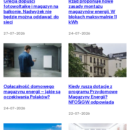
Grecja dopuści
Rząd proponuje nowe
fotowoltaikę i magazyn na
zasady montażu
balkonie. Nadwyżek nie
magazynów energii. W
będzie można oddawać do
blokach maksymalnie 11
sieci
kWh
27-07-2026
24-07-2026
Opłacalność domowego
Kiedy ruszą dotacje z
magazynu energii – jakie są
programu Przydomowe
oczekiwania Polaków?
Magazyny Energii?
NFOŚiGW odpowiada
24-07-2026
22-07-2026