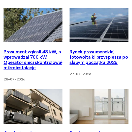
Prosument zgłosił 48 kW, a
Rynek prosumenckiej
wprowadzał 700 kW.
fotowoltaiki przyspiesza po
Operator sieci skontrolował
słabym początku 2026
mikroinstalacje
27-07-2026
28-07-2026