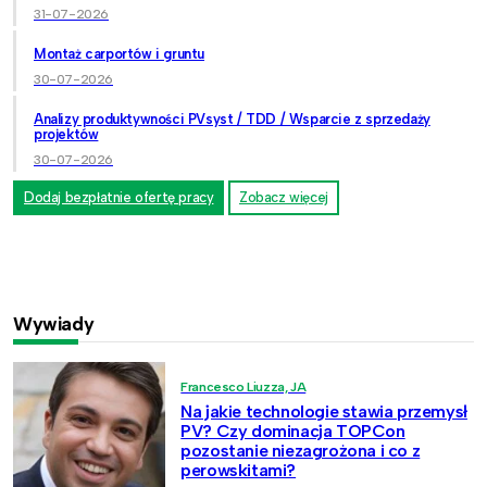
31-07-2026
Montaż carportów i gruntu
30-07-2026
Analizy produktywności PVsyst / TDD / Wsparcie z sprzedaży
projektów
30-07-2026
Dodaj bezpłatnie ofertę pracy
Zobacz więcej
Wywiady
Francesco Liuzza, JA
Na jakie technologie stawia przemysł
PV? Czy dominacja TOPCon
pozostanie niezagrożona i co z
perowskitami?