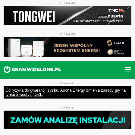
REKLAMA
REKLAMA
REKLAMA
Od ryzyka do gwarancji zysku. Asona Energy zmienia zasady gry na
rynku inwestycji OZE
REKLAMA