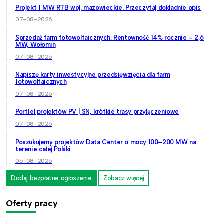
Projekt 1 MW RTB woj. mazowieckie. Przeczytaj dokładnie opis
07-08-2026
Sprzedaż farm fotowoltaicznych. Rentowność 14% rocznie – 2,6
MW, Wołomin
07-08-2026
Napiszę karty inwestycyjne przedsięwzięcia dla farm
fotowoltaicznych
07-08-2026
Portfel projektów PV | SN, krótkie trasy przyłączeniowe
07-08-2026
Poszukujemy projektów Data Center o mocy 100–200 MW na
terenie całej Polski
06-08-2026
Dodaj bezpłatne ogłoszenie
Zobacz więcej
Oferty pracy