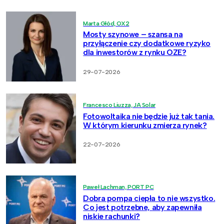
Marta Głód, OX2
Mosty szynowe – szansa na
przyłączenie czy dodatkowe ryzyko
dla inwestorów z rynku OZE?
29-07-2026
Francesco Liuzza, JA Solar
Fotowoltaika nie będzie już tak tania.
W którym kierunku zmierza rynek?
22-07-2026
Paweł Lachman, PORT PC
Dobra pompa ciepła to nie wszystko.
Co jest potrzebne, aby zapewniła
niskie rachunki?