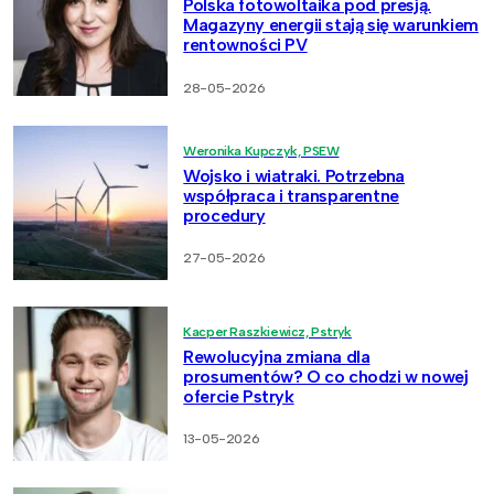
Polska fotowoltaika pod presją.
Magazyny energii stają się warunkiem
rentowności PV
28-05-2026
Weronika Kupczyk, PSEW
Wojsko i wiatraki. Potrzebna
współpraca i transparentne
procedury
27-05-2026
Kacper Raszkiewicz, Pstryk
Rewolucyjna zmiana dla
prosumentów? O co chodzi w nowej
ofercie Pstryk
13-05-2026