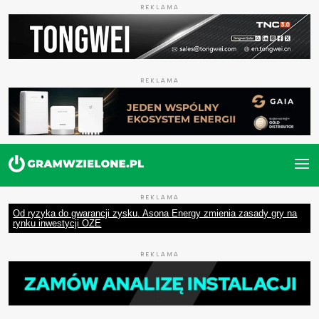
REKLAMA
REKLAMA
REKLAMA
Od ryzyka do gwarancji zysku. Asona Energy zmienia zasady gry na
rynku inwestycji OZE
REKLAMA