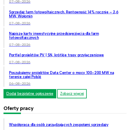
07-08-2026
Sprzedaż farm fotowoltaicznych. Rentowność 14% rocznie – 2,6
MW, Wołomin
07-08-2026
Napiszę karty inwestycyjne przedsięwzięcia dla farm
fotowoltaicznych
07-08-2026
Portfel projektów PV | SN, krótkie trasy przyłączeniowe
07-08-2026
Poszukujemy projektów Data Center o mocy 100–200 MW na
terenie całej Polski
06-08-2026
Dodaj bezpłatne ogłoszenie
Zobacz więcej
Oferty pracy
Współpraca dla osób zarządzających zespołami sprzedaży