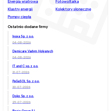
Energia wiatrowa
Fotowoltaika
Klastry energii
Kolektory słoneczne
Pompy ciepła
Ostatnio dodane firmy
Inoxa Sp. z o.o.
04-08-2026
Demicare Vadym Holyanych
04-08-2026
IT and C sp. z o.o.
31-07-2026
PaGaSOL Sp. z o.o.
30-07-2026
Doko Sp. z o.o.
29-07-2026
Bexie Group S.L.