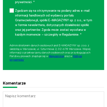
prywatności. *
Zgadzam się na otrzymywanie na podany adres e-mail
informacji handlowych od wydawcy portalu
Gramwzielone.pl, spółki E-MAGAZYNY sp. z o.o., w tym
w formie newslettera, dotyczących działalności spółki
oraz jej partnerów. Zgoda może zostać wycofana w
każdym momencie – szczegóły w Regulaminie. *
Administratorem danych osobowych jest E-MAGAZYNY sp. z o.o. z
siedzibą w Warszawie, ul. Szturmowa 2, 02-678 Warszawa. Więcej
informacji o przetwarzaniu danych osobowych oraz przysługujących
Państwu prawach znajduje się w
Regulaminie
oraz w
Polityce
prywatności
.
Komentarze