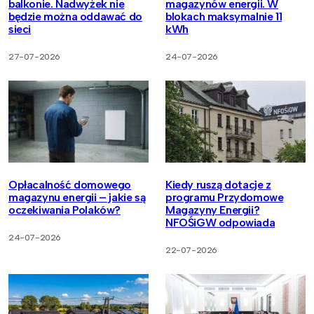
balkonie. Nadwyżek nie
magazynów energii. W
będzie można oddawać do
blokach maksymalnie 11
sieci
kWh
27-07-2026
24-07-2026
Opłacalność domowego
Kiedy ruszą dotacje z
magazynu energii – jakie są
programu Przydomowe
oczekiwania Polaków?
Magazyny Energii?
NFOŚiGW odpowiada
24-07-2026
22-07-2026