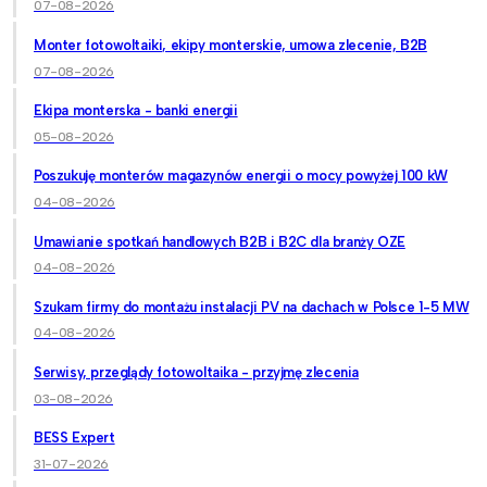
07-08-2026
Monter fotowoltaiki, ekipy monterskie, umowa zlecenie, B2B
07-08-2026
Ekipa monterska - banki energii
05-08-2026
Poszukuję monterów magazynów energii o mocy powyżej 100 kW
04-08-2026
Umawianie spotkań handlowych B2B i B2C dla branży OZE
04-08-2026
Szukam firmy do montażu instalacji PV na dachach w Polsce 1-5 MW
04-08-2026
Serwisy, przeglądy fotowoltaika - przyjmę zlecenia
03-08-2026
BESS Expert
31-07-2026