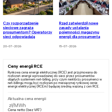
Czy rozporządzenie
Rząd zatwierdził nowe
sieciowe zagraża
zasady ustalania
prosumentom? Operatorzy
pojemności magazynu
sieci odpowiadają
energii dla prosumenta
20-07-2026
15-07-2026
Ceny energii RCE
Rynkowa cena energii elektrycznej (RCE) jest przyjmowana do
rozliczeń energii wprowadzanej do sieci przez prosumentów
objętych systemem net-billing, przy czym niektórzy prosumenci w
net-billingu mogą być rozliczani po miesięcznej rynkowej cenie
energii elektrycznej (RCEm) będącej średnią ważoną z cen RCE.
Aktualna cena energii
zł/MWh
Cena netto (bez VAT)