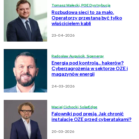
Tomasz Małecki, PGE Dystrybucja
Rozbudowa sieci to za mało.
Operatorzy przestaną być tylko
właścicielem kabli
23-04-2026
Radosław Auguścik, Sigenergy
Energia pod kontrolą… hakerów?
Cyberzagrożenia w sektorze OZE i
magazynów energii
24-03-2026
Maciej Cichocki, SolarEdge
Falowniki pod presją. Jak chronić
instalacje OZE przed cyberatakami?
20-03-2026