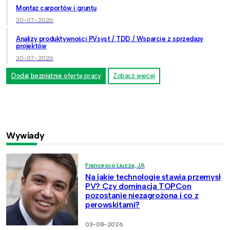
Montaż carportów i gruntu
30-07-2026
Analizy produktywności PVsyst / TDD / Wsparcie z sprzedaży
projektów
30-07-2026
Dodaj bezpłatnie ofertę pracy
Zobacz więcej
Wywiady
Francesco Liuzza, JA
Na jakie technologie stawia przemysł
PV? Czy dominacja TOPCon
pozostanie niezagrożona i co z
perowskitami?
03-08-2026