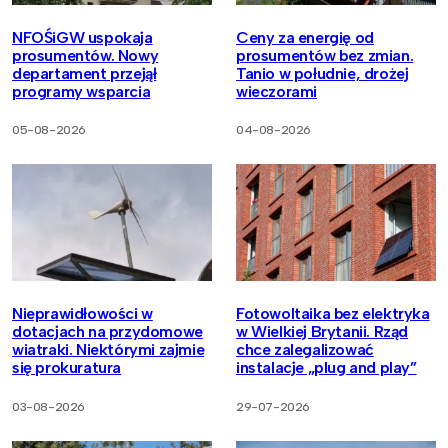
NFOŚiGW uspokaja
Ceny za energię od
prosumentów. Nowy
prosumentów bez zmian.
departament przejął
Tanio w południe, drożej
programy wsparcia
wieczorami
05-08-2026
04-08-2026
Nieprawidłowości w
Fotowoltaika bez elektryka
dotacjach na przydomowe
w Wielkiej Brytanii. Rząd
wiatraki. Niektórymi zajmie
chce zalegalizować
się prokuratura
instalacje „plug and play”
03-08-2026
29-07-2026