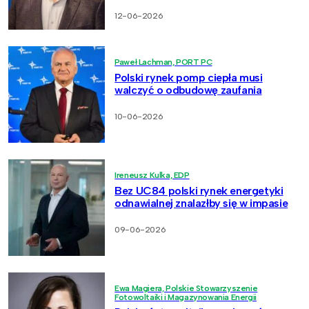
12-06-2026
Paweł Lachman, PORT PC
Polski rynek pomp ciepła musi
walczyć o odbudowę zaufania
10-06-2026
Ireneusz Kulka, EDP
Bez UC84 polski rynek energetyki
odnawialnej znalazłby się w impasie
09-06-2026
Ewa Magiera, Polskie Stowarzyszenie
Fotowoltaiki i Magazynowania Energii