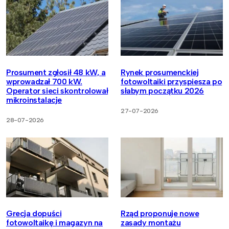
Prosument zgłosił 48 kW, a
Rynek prosumenckiej
wprowadzał 700 kW.
fotowoltaiki przyspiesza po
Operator sieci skontrolował
słabym początku 2026
mikroinstalacje
27-07-2026
28-07-2026
Grecja dopuści
Rząd proponuje nowe
fotowoltaikę i magazyn na
zasady montażu