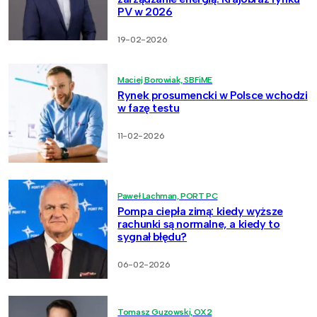
PV w 2026
19-02-2026
Maciej Borowiak, SBFiME
Rynek prosumencki w Polsce wchodzi
w fazę testu
11-02-2026
Paweł Lachman, PORT PC
Pompa ciepła zimą: kiedy wyższe
rachunki są normalne, a kiedy to
sygnał błędu?
06-02-2026
Tomasz Guzowski, OX2