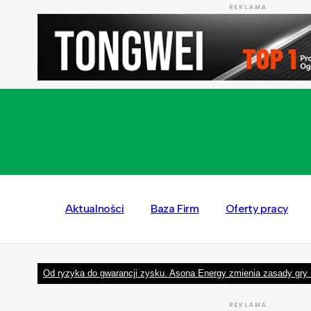
REKLAMA
Aktualności
Baza Firm
Oferty pracy
Od ryzyka do gwarancji zysku. Asona Energy zmienia zasady gry 
REKLAMA