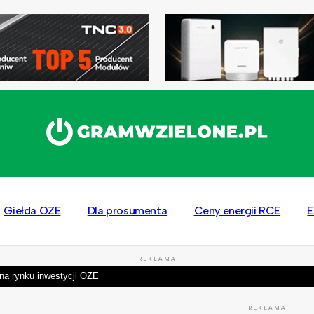
Giełda OZE
Dla prosumenta
Ceny energii RCE
E
REKLAMA
na rynku inwestycji OZE
REKLAMA