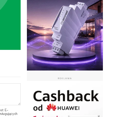
REKLAMA
est E-
sługujących