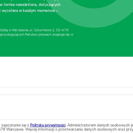
 w formie newslettera, dotyczących
stać wycofana w każdym momencie –
edzibą w Warszawie, ul. Szturmowa 2, 02-678
 przysługujących Państwu prawach znajduje się w
 zapoznanie się z
Polityką prywatności
. Administratorem danych osobowych j
78 Warszawa. Więcej informacji o przetwarzaniu danych osobowych oraz przy