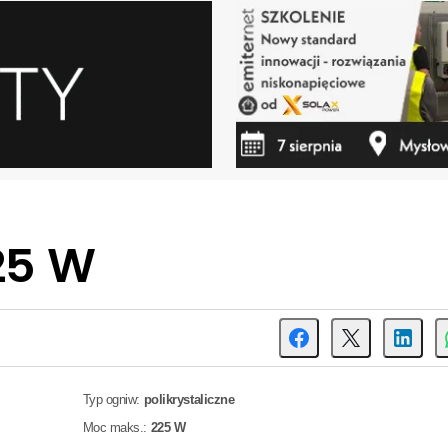
25 W
Typ ogniw:
polikrystaliczne
Moc maks.:
225 W