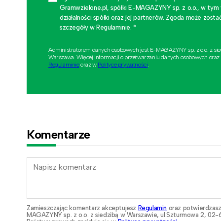
Gramwzielone.pl, spółki E-MAGAZYNY sp. z o.o., w tym
działalności spółki oraz jej partnerów. Zgoda może zo
szczegóły w Regulaminie. *
Administratorem danych osobowych jest E-MAGAZYNY sp. z o.o. z si
Warszawa. Więcej informacji o przetwarzaniu danych osobowych oraz
Regulaminie
oraz w
Polityce prywatności
.
Komentarze
Zamieszczając komentarz akceptujesz
Regulamin
oraz potwierdzasz
MAGAZYNY sp. z o.o. z siedzibą w Warszawie, ul.Szturmowa 2, 02-6