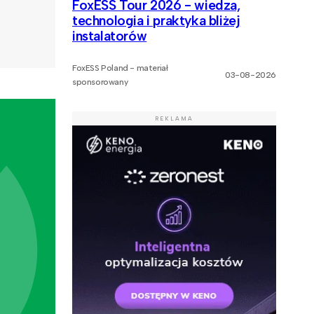
FoxESS Tour 2026 - wiedza,
technologia i praktyka bliżej
instalatorów
FoxESS Poland - materiał
03-08-2026
sponsorowany
REKLAMA