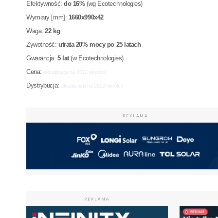
Efektywność:
do 16%
(wg Ecotechnologies)
Wymiary [mm]:
1660x990x42
Waga:
22 kg
Żywotność:
utrata 20% mocy po 25 latach
Gwarancja:
5
lat
(w Ecotechnologies)
Cena:
aktualizacja na 2012 wkrótce
Dystrybucja:
aktualizacja na 2012 wkrótce
REKLAMA
REKLAMA